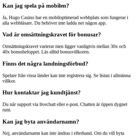
Kan jag spela på mobilen?
Ja, Hugo Casino har en mobiloptimerad webbplats som fungerar i
alla webbläsare. Du behöver inte ladda ner någon app.
Vad är omsättningskravet för bonusar?
Omsättningskravet varierar men ligger vanligtvis mellan 30x och
40x bonusbeloppet. Läs alltid bonusvillkoren.
Finns det några landningsförbud?
Spelare från vissa länder kan inte registrera sig. Se listan i allmänna
villkor.
Hur kontaktar jag kundtjänst?
Du når support via livechatt eller e-post. Chatten är öppen dygnet
runt.
Kan jag byta användarnamn?
Nej, användarnamn kan inte ändras i efterhand. Om du vill byta