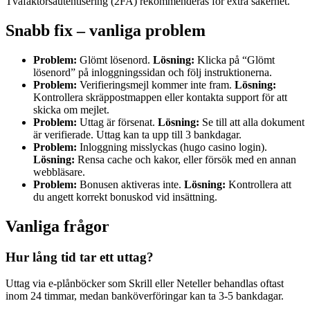
Tvåfaktorsautentisering (2FA) rekommenderas för extra säkerhet.
Snabb fix – vanliga problem
Problem:
Glömt lösenord.
Lösning:
Klicka på “Glömt
lösenord” på inloggningssidan och följ instruktionerna.
Problem:
Verifieringsmejl kommer inte fram.
Lösning:
Kontrollera skräppostmappen eller kontakta support för att
skicka om mejlet.
Problem:
Uttag är försenat.
Lösning:
Se till att alla dokument
är verifierade. Uttag kan ta upp till 3 bankdagar.
Problem:
Inloggning misslyckas (hugo casino login).
Lösning:
Rensa cache och kakor, eller försök med en annan
webbläsare.
Problem:
Bonusen aktiveras inte.
Lösning:
Kontrollera att
du angett korrekt bonuskod vid insättning.
Vanliga frågor
Hur lång tid tar ett uttag?
Uttag via e-plånböcker som Skrill eller Neteller behandlas oftast
inom 24 timmar, medan banköverföringar kan ta 3-5 bankdagar.