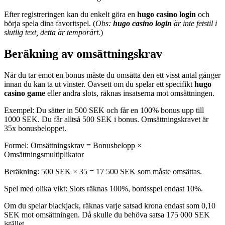
Efter registreringen kan du enkelt göra en
hugo casino login
och
börja spela dina favoritspel. (
Obs:
hugo casino login
är inte fetstil i
slutlig text, detta är temporärt.
)
Beräkning av omsättningskrav
När du tar emot en bonus måste du omsätta den ett visst antal gånger
innan du kan ta ut vinster. Oavsett om du spelar ett specifikt
hugo
casino game
eller andra slots, räknas insatserna mot omsättningen.
Exempel: Du sätter in 500 SEK och får en 100% bonus upp till
1000 SEK. Du får alltså 500 SEK i bonus. Omsättningskravet är
35x bonusbeloppet.
Formel: Omsättningskrav = Bonusbelopp ×
Omsättningsmultiplikator
Beräkning: 500 SEK × 35 = 17 500 SEK som måste omsättas.
Spel med olika vikt: Slots räknas 100%, bordsspel endast 10%.
Om du spelar blackjack, räknas varje satsad krona endast som 0,10
SEK mot omsättningen. Då skulle du behöva satsa 175 000 SEK
istället.