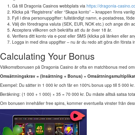
Gå till Dragonia Casinos webbplats via
https://dragonia-casino.c
Klicka på “Registrera” eller “Skapa konto” – knappen finns vanlig
Fyll i dina personuppgifter: fullständigt namn, e-postadress, fö
Välj din föredragna valuta (SEK, EUR, NOK etc.) och ange din a
Acceptera villkoren och bekräfta att du är över 18 år.
Verifiera ditt konto via e-post eller SMS (klicka på länken eller a
Logga in med dina uppgifter – nu är du redo att göra din första 
Calculating Your Bonus
Välkomstbonusen på Dragonia Casino är ofta en matchbonus med omsät
Omsättningskrav = (Insättning + Bonus) × Omsättningsmultiplika
Exempel: Du sätter in 1 000 kr och får en 100% bonus upp till 5 000 kr.
Beräkning: (1 000 + 1 000) × 35 = 70 000 kr. Du måste alltså satsa tota
Om bonusen innehåller free spins, kommer eventuella vinster från dessa 