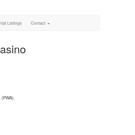
tal Listings
Contact
Casino
p (PWA).