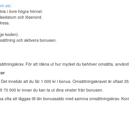
om.se/
.
tvis i övre högra hörnet.
delsedatum och lösenord.
dress.
nge koden).
insättning och aktivera bonusen.
tningskrav. För att räkna ut hur mycket du behöver omsätta, använd 
tor
 Det innebär att du får 1 000 kr i bonus. Omsättningskravet är oftast 35
lt 70 000 kr innan du kan ta ut dina vinster från bonusen.
ofta att läggas till din bonussaldo med samma omsättningskrav. Kontroll