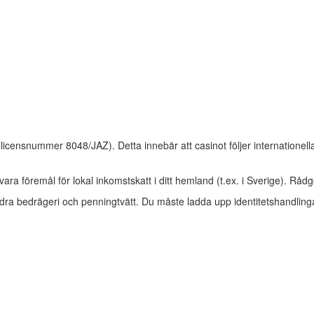
censnummer 8048/JAZ). Detta innebär att casinot följer internationella
ra föremål för lokal inkomstskatt i ditt hemland (t.ex. i Sverige). Rådg
ra bedrägeri och penningtvätt. Du måste ladda upp identitetshandlinga