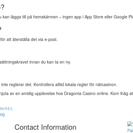
o?
an lägga till på hemskärmen – ingen app i App Store eller Google Pl
?
ör att återställa det via e-post.
ättningskravet innan du kan ta en ny.
inte reglerar det. Kontrollera alltid lokala regler för nätcasinon.
njuta av en smidig upplevelse hos Dragonia Casino online. Kom ihåg att 
βουλές
sig
Contact Information