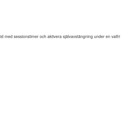
tid med sessionstimer och aktivera självavstängning under en valfri