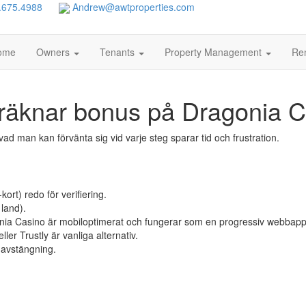
.675.4988
Andrew@awtproperties.com
ome
Owners
Tenants
Property Management
Ren
beräknar bonus på Dragonia 
vad man kan förvänta sig vid varje steg sparar tid och frustration.
-kort) redo för verifiering.
 land).
gonia Casino är mobiloptimerat och fungerar som en progressiv webbap
ler Trustly är vanliga alternativ.
l avstängning.