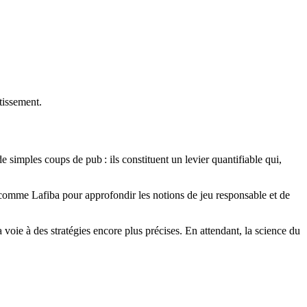
tissement.
simples coups de pub : ils constituent un levier quantifiable qui,
s comme Lafiba pour approfondir les notions de jeu responsable et de
a voie à des stratégies encore plus précises. En attendant, la science du