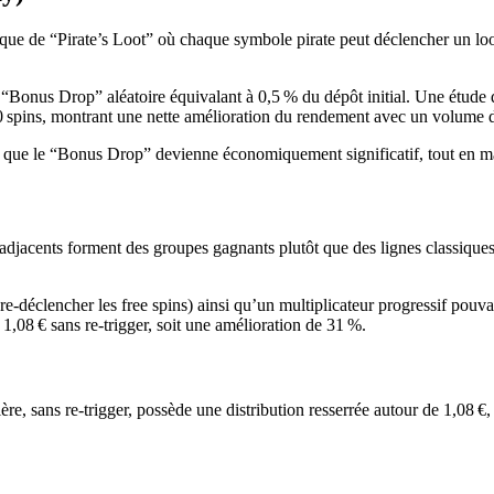
ue de “Pirate’s Loot” où chaque symbole pirate peut déclencher un loot
Bonus Drop” aléatoire équivalant à 0,5 % du dépôt initial. Une étude de 
 spins, montrant une nette amélioration du rendement avec un volume d
 que le “Bonus Drop” devienne économiquement significatif, tout en mai
adjacents forment des groupes gagnants plutôt que des lignes classiques.
(re‑déclencher les free spins) ainsi qu’un multiplicateur progressif pouv
1,08 € sans re‑trigger, soit une amélioration de 31 %.
e, sans re‑trigger, possède une distribution resserrée autour de 1,08 €, 