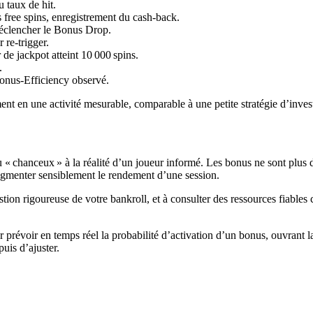
 taux de hit.
s free spins, enregistrement du cash‑back.
 déclencher le Bonus Drop.
 re‑trigger.
 de jackpot atteint 10 000 spins.
.
Bonus‑Efficiency observé.
ment en une activité mesurable, comparable à une petite stratégie d’inves
 chanceux » à la réalité d’un joueur informé. Les bonus ne sont plus de 
 augmenter sensiblement le rendement d’une session.
tion rigoureuse de votre bankroll, et à consulter des ressources fiable
ur prévoir en temps réel la probabilité d’activation d’un bonus, ouvrant l
puis d’ajuster.