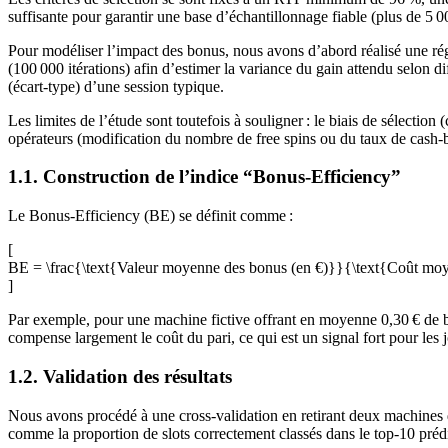
suffisante pour garantir une base d’échantillonnage fiable (plus de 5 00
Pour modéliser l’impact des bonus, nous avons d’abord réalisé une ré
(100 000 itérations) afin d’estimer la variance du gain attendu selon d
(écart‑type) d’une session typique.
Les limites de l’étude sont toutefois à souligner : le biais de sélectio
opérateurs (modification du nombre de free spins ou du taux de cash‑ba
1.1. Construction de l’indice “Bonus‑Efficiency”
Le Bonus‑Efficiency (BE) se définit comme :
[
BE = \frac{\text{Valeur moyenne des bonus (en €)}}{\text{Coût moye
]
Par exemple, pour une machine fictive offrant en moyenne 0,30 € de 
compense largement le coût du pari, ce qui est un signal fort pour les
1.2. Validation des résultats
Nous avons procédé à une cross‑validation en retirant deux machines du 
comme la proportion de slots correctement classés dans le top‑10 préd