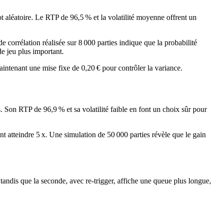
 aléatoire. Le RTP de 96,5 % et la volatilité moyenne offrent un
corrélation réalisée sur 8 000 parties indique que la probabilité
e jeu plus important.
ntenant une mise fixe de 0,20 € pour contrôler la variance.
 Son RTP de 96,9 % et sa volatilité faible en font un choix sûr pour
ant atteindre 5 x. Une simulation de 50 000 parties révèle que le gain
tandis que la seconde, avec re‑trigger, affiche une queue plus longue,