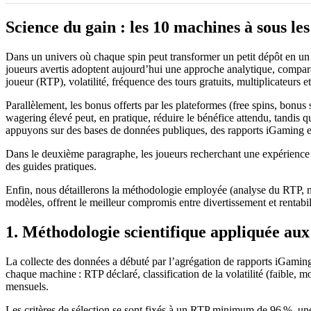
Science du gain : les 10 machines à sous le
Dans un univers où chaque spin peut transformer un petit dépôt en un
joueurs avertis adoptent aujourd’hui une approche analytique, comparabl
joueur (RTP), volatilité, fréquence des tours gratuits, multiplicateurs
Parallèlement, les bonus offerts par les plateformes (free spins, bonus 
wagering élevé peut, en pratique, réduire le bénéfice attendu, tandis
appuyons sur des bases de données publiques, des rapports iGaming et
Dans le deuxième paragraphe, les joueurs recherchant une expérience fl
des guides pratiques.
Enfin, nous détaillerons la méthodologie employée (analyse du RTP, me
modèles, offrent le meilleur compromis entre divertissement et rentabil
1. Méthodologie scientifique appliquée aux 
La collecte des données a débuté par l’agrégation de rapports iGaming
chaque machine : RTP déclaré, classification de la volatilité (faible, 
mensuels.
Les critères de sélection se sont fixés à un RTP minimum de 96 %, une