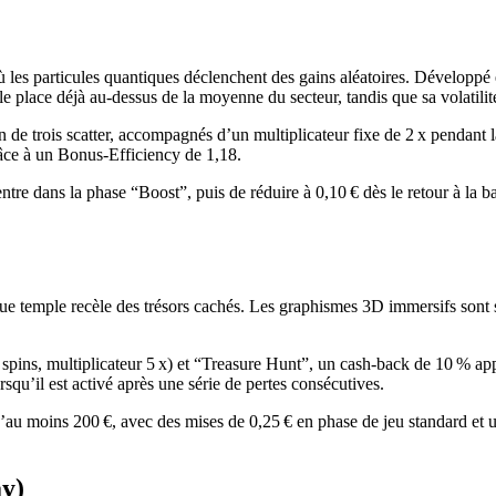
 où les particules quantiques déclenchent des gains aléatoires. Dével
le place déjà au-dessus de la moyenne du secteur, tandis que sa volatili
on de trois scatter, accompagnés d’un multiplicateur fixe de 2 x penda
âce à un Bonus‑Efficiency de 1,18.
ntre dans la phase “Boost”, puis de réduire à 0,10 € dès le retour à la b
e temple recèle des trésors cachés. Les graphismes 3D immersifs sont so
pins, multiplicateur 5 x) et “Treasure Hunt”, un cash‑back de 10 % ap
qu’il est activé après une série de pertes consécutives.
 moins 200 €, avec des mises de 0,25 € en phase de jeu standard et une 
ay)