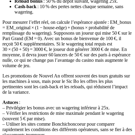
Reload bonus
: 50 % du dépôt suivant, wagering 25x.
Cash‑back
: 10 % des pertes nettes chaque semaine, sans
wagering.
Pour mesurer l’effet réel, on calcule l’espérance ajustée : EM_bonus
= EM_original × (1 − house‑edge) + (bonus × probabilité de
remplissage du wagering). Supposons un joueur qui mise 50 € sur le
Pari Grand (EM = 0). Avec un bonus de bienvenue de 100 €, il
reçoit 50 € supplémentaires. Si le wagering total requis est
30 × (50 + 50) = 3000 €, le joueur doit générer 3000 € de mise. En
moyenne, il devra jouer 60 lancers de 50 € sur des paris à espérance
nulle, ce qui ne change pas l’avantage du casino mais augmente le
volume de jeu.
Les promotions de Nouvel An offrent souvent des tours gratuits sur
les machines à sous, mais pour le Sic Bo les offres les plus
pertinentes sont les cash‑back et les reloads, qui réduisent l’impact
de la variance.
Astuces
:
– Privilégier les bonus avec un wagering inférieur à 25x.
– Vérifier les restrictions de mise maximale pendant le wagering
(souvent 5 € par mise).
– Utiliser les sites comme Bonchicboncoeur pour comparer
rapidement les conditions des différents opérateurs, sans se fier à des
classements trompeurs.