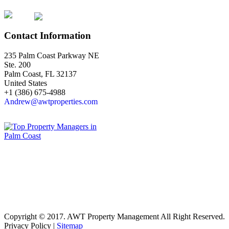
Contact Information
235 Palm Coast Parkway NE
Ste. 200
Palm Coast, FL 32137
United States
+1 (386) 675-4988
Andrew@awtproperties.com
Copyright © 2017. AWT Property Management All Right Reserved.
Privacy Policy |
Sitemap