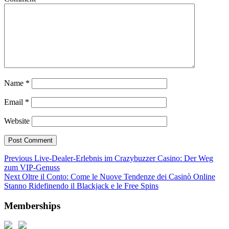
Name
*
Email
*
Website
Post
Previous
Previous
Live‑Dealer‑Erlebnis im Crazybuzzer Casino: Der Weg
post:
zum VIP‑Genuss
navigation
Next
Next
Oltre il Conto: Come le Nuove Tendenze dei Casinò Online
post:
Stanno Ridefinendo il Blackjack e le Free Spins
Memberships