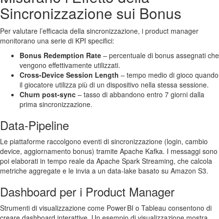
Sincronizzazione sui Bonus
Per valutare l’efficacia della sincronizzazione, i product manager
monitorano una serie di KPI specifici:
Bonus Redemption Rate
– percentuale di bonus assegnati che
vengono effettivamente utilizzati.
Cross‑Device Session Length
– tempo medio di gioco quando
il giocatore utilizza più di un dispositivo nella stessa sessione.
Churn post‑sync
– tasso di abbandono entro 7 giorni dalla
prima sincronizzazione.
Data‑Pipeline
Le piattaforme raccolgono eventi di sincronizzazione (login, cambio
device, aggiornamento bonus) tramite Apache Kafka. I messaggi sono
poi elaborati in tempo reale da Apache Spark Streaming, che calcola
metriche aggregate e le invia a un data‑lake basato su Amazon S3.
Dashboard per i Product Manager
Strumenti di visualizzazione come Power BI o Tableau consentono di
creare dashboard interattive. Un esempio di visualizzazione mostra,