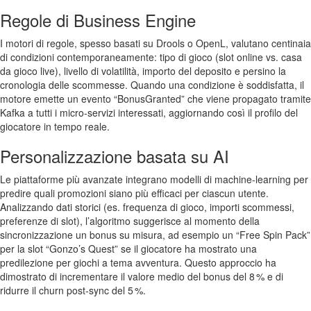
Regole di Business Engine
I motori di regole, spesso basati su Drools o OpenL, valutano centinaia
di condizioni contemporaneamente: tipo di gioco (slot online vs. casa
da gioco live), livello di volatilità, importo del deposito e persino la
cronologia delle scommesse. Quando una condizione è soddisfatta, il
motore emette un evento “BonusGranted” che viene propagato tramite
Kafka a tutti i micro‑servizi interessati, aggiornando così il profilo del
giocatore in tempo reale.
Personalizzazione basata su AI
Le piattaforme più avanzate integrano modelli di machine‑learning per
predire quali promozioni siano più efficaci per ciascun utente.
Analizzando dati storici (es. frequenza di gioco, importi scommessi,
preferenze di slot), l’algoritmo suggerisce al momento della
sincronizzazione un bonus su misura, ad esempio un “Free Spin Pack”
per la slot “Gonzo’s Quest” se il giocatore ha mostrato una
predilezione per giochi a tema avventura. Questo approccio ha
dimostrato di incrementare il valore medio del bonus del 8 % e di
ridurre il churn post‑sync del 5 %.