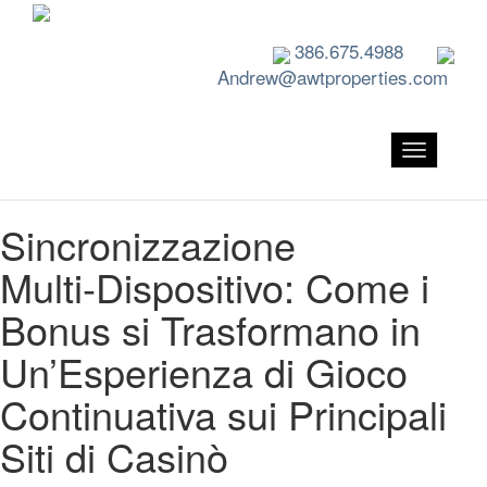
386.675.4988
Andrew@awtproperties.com
Toggle nav
Sincronizzazione
Multi‑Dispositivo: Come i
Bonus si Trasformano in
Un’Esperienza di Gioco
Continuativa sui Principali
Siti di Casinò