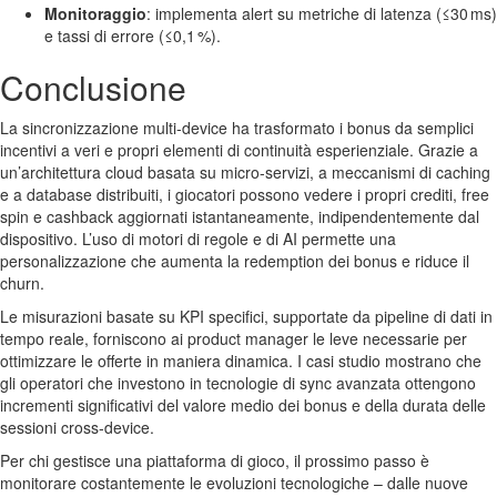
Monitoraggio
: implementa alert su metriche di latenza (≤30 ms)
e tassi di errore (≤0,1 %).
Conclusione
La sincronizzazione multi‑device ha trasformato i bonus da semplici
incentivi a veri e propri elementi di continuità esperienziale. Grazie a
un’architettura cloud basata su micro‑servizi, a meccanismi di caching
e a database distribuiti, i giocatori possono vedere i propri crediti, free
spin e cashback aggiornati istantaneamente, indipendentemente dal
dispositivo. L’uso di motori di regole e di AI permette una
personalizzazione che aumenta la redemption dei bonus e riduce il
churn.
Le misurazioni basate su KPI specifici, supportate da pipeline di dati in
tempo reale, forniscono ai product manager le leve necessarie per
ottimizzare le offerte in maniera dinamica. I casi studio mostrano che
gli operatori che investono in tecnologie di sync avanzata ottengono
incrementi significativi del valore medio dei bonus e della durata delle
sessioni cross‑device.
Per chi gestisce una piattaforma di gioco, il prossimo passo è
monitorare costantemente le evoluzioni tecnologiche – dalle nuove