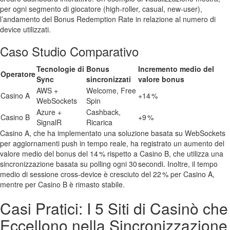
per ogni segmento di giocatore (high‑roller, casual, new‑user),
l’andamento del Bonus Redemption Rate in relazione al numero di
device utilizzati.
Caso Studio Comparativo
Tecnologie di
Bonus
Incremento medio del
Operatore
Sync
sincronizzati
valore bonus
AWS +
Welcome, Free
Casino A
+14 %
WebSockets
Spin
Azure +
Cashback,
Casino B
+9 %
SignalR
Ricarica
Casino A, che ha implementato una soluzione basata su WebSockets
per aggiornamenti push in tempo reale, ha registrato un aumento del
valore medio del bonus del 14 % rispetto a Casino B, che utilizza una
sincronizzazione basata su polling ogni 30 secondi. Inoltre, il tempo
medio di sessione cross‑device è cresciuto del 22 % per Casino A,
mentre per Casino B è rimasto stabile.
Casi Pratici: I 5 Siti di Casinò che
Eccellono nella Sincronizzazione