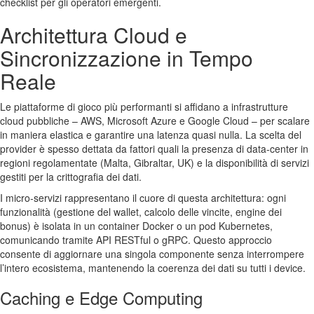
checklist per gli operatori emergenti.
Architettura Cloud e
Sincronizzazione in Tempo
Reale
Le piattaforme di gioco più performanti si affidano a infrastrutture
cloud pubbliche – AWS, Microsoft Azure e Google Cloud – per scalare
in maniera elastica e garantire una latenza quasi nulla. La scelta del
provider è spesso dettata da fattori quali la presenza di data‑center in
regioni regolamentate (Malta, Gibraltar, UK) e la disponibilità di servizi
gestiti per la crittografia dei dati.
I micro‑servizi rappresentano il cuore di questa architettura: ogni
funzionalità (gestione del wallet, calcolo delle vincite, engine dei
bonus) è isolata in un container Docker o un pod Kubernetes,
comunicando tramite API RESTful o gRPC. Questo approccio
consente di aggiornare una singola componente senza interrompere
l’intero ecosistema, mantenendo la coerenza dei dati su tutti i device.
Caching e Edge Computing