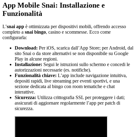
App Mobile Snai: Installazione e
Funzionalità
L’
snai app
è ottimizzata per dispositivi mobili, offrendo accesso
completo a
snai bingo
, casino e scommesse. Ecco come
configurarla:
Download:
Per iOS, scarica dall’App Store; per Android, dal
sito Snai o da store alternativi se non disponibile su Google
Play in alcune regioni.
Installazione:
Segui le istruzioni sullo schermo e concedi le
autorizzazioni necessarie (es. notifiche).
Funzionalità chiave:
L’app include navigazione intuitiva,
depositi rapidi, live streaming per eventi sportivi, e una
sezione dedicata al bingo con room tematiche e chat
interattive.
Sicurezza:
Utilizza crittografia SSL per proteggere i dati;
assicurati di aggiornare regolarmente l’app per patch di
sicurezza.