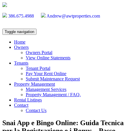
386.675.4988
Andrew@awtproperties.com
Toggle navigation
Home
Owners
Owners Portal
View Online Statements
Tenants
Tenant Portal
Pay Your Rent Online
Submit Maintenance Request
Property Management
Management Services
Property Management / FAQ.
Rental Listings
Contact
Contact Us
Snai App e Bingo Online: Guida Tecnica
per la Registrazione e i Bonus – Passo