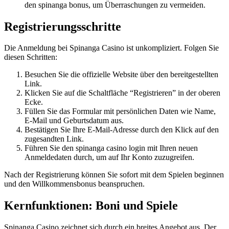
den spinanga bonus, um Überraschungen zu vermeiden.
Registrierungsschritte
Die Anmeldung bei Spinanga Casino ist unkompliziert. Folgen Sie
diesen Schritten:
Besuchen Sie die offizielle Website über den bereitgestellten
Link.
Klicken Sie auf die Schaltfläche “Registrieren” in der oberen
Ecke.
Füllen Sie das Formular mit persönlichen Daten wie Name,
E-Mail und Geburtsdatum aus.
Bestätigen Sie Ihre E-Mail-Adresse durch den Klick auf den
zugesandten Link.
Führen Sie den spinanga casino login mit Ihren neuen
Anmeldedaten durch, um auf Ihr Konto zuzugreifen.
Nach der Registrierung können Sie sofort mit dem Spielen beginnen
und den Willkommensbonus beanspruchen.
Kernfunktionen: Boni und Spiele
Spinanga Casino zeichnet sich durch ein breites Angebot aus. Der