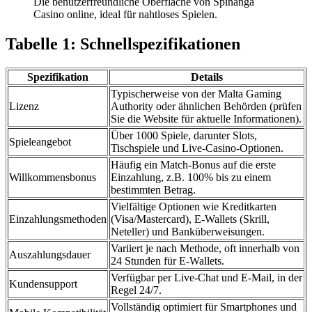
Die benutzerfreundliche Oberfläche von Spinanga
Casino online, ideal für nahtloses Spielen.
Tabelle 1: Schnellspezifikationen
Spezifikation
Details
Typischerweise von der Malta Gaming
Lizenz
Authority oder ähnlichen Behörden (prüfen
Sie die Website für aktuelle Informationen).
Über 1000 Spiele, darunter Slots,
Spieleangebot
Tischspiele und Live-Casino-Optionen.
Häufig ein Match-Bonus auf die erste
Willkommensbonus
Einzahlung, z.B. 100% bis zu einem
bestimmten Betrag.
Vielfältige Optionen wie Kreditkarten
Einzahlungsmethoden
(Visa/Mastercard), E-Wallets (Skrill,
Neteller) und Banküberweisungen.
Variiert je nach Methode, oft innerhalb von
Auszahlungsdauer
24 Stunden für E-Wallets.
Verfügbar per Live-Chat und E-Mail, in der
Kundensupport
Regel 24/7.
Vollständig optimiert für Smartphones und