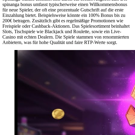
spinanga bonus umfasst typischerweise einen Willkommensbonus
für neue Spieler, der oft eine prozentuale Gutschrift auf die erste
Einzahlung bietet. Beispielsweise könnte ein 100% Bonus bis zu
200€ betragen. Zusätzlich gibt es regelmäßige Promotionen wie
Freispiele oder Cashback-Aktionen. Das Spielesortiment beinhaltet
Slots, Tischspiele wie Blackjack und Roulette, sowie ein Live-
Casino mit echten Dealern. Die Spiele stammen von renommierten
Anbietern, was für hohe Qualität und faire RTP-Werte sorgt.