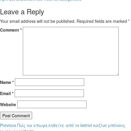
on
Leave a Reply
Your email address will not be published.
Required fields are marked
*
Comment
*
Name
*
Email
*
Website
Post
Previous
Previous
Πώς να επωφεληθείτε από το betriot καζίνο μπόνους
post:
χωρίς κατάθεση