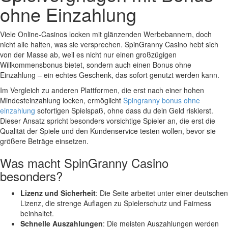
ohne Einzahlung
Viele Online‑Casinos locken mit glänzenden Werbebannern, doch
nicht alle halten, was sie versprechen. SpinGranny Casino hebt sich
von der Masse ab, weil es nicht nur einen großzügigen
Willkommensbonus bietet, sondern auch einen Bonus ohne
Einzahlung – ein echtes Geschenk, das sofort genutzt werden kann.
Im Vergleich zu anderen Plattformen, die erst nach einer hohen
Mindesteinzahlung locken, ermöglicht
Spingranny bonus ohne
einzahlung
sofortigen Spielspaß, ohne dass du dein Geld riskierst.
Dieser Ansatz spricht besonders vorsichtige Spieler an, die erst die
Qualität der Spiele und den Kundenservice testen wollen, bevor sie
größere Beträge einsetzen.
Was macht SpinGranny Casino
besonders?
Lizenz und Sicherheit
: Die Seite arbeitet unter einer deutschen
Lizenz, die strenge Auflagen zu Spielerschutz und Fairness
beinhaltet.
Schnelle Auszahlungen
: Die meisten Auszahlungen werden