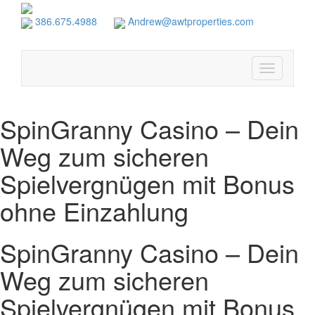
386.675.4988
Andrew@awtproperties.com
Toggle
navigation
SpinGranny Casino – Dein
Weg zum sicheren
Spielvergnügen mit Bonus
ohne Einzahlung
SpinGranny Casino – Dein
Weg zum sicheren
Spielvergnügen mit Bonus