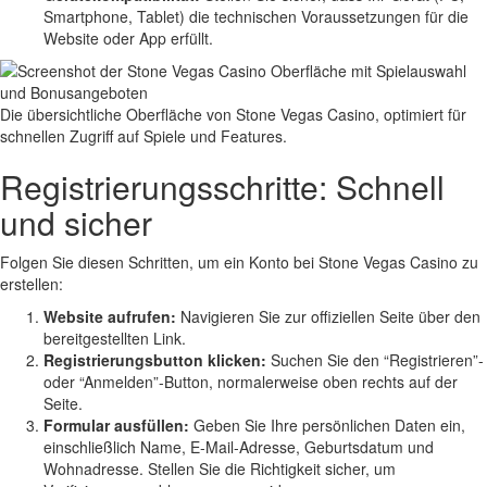
Smartphone, Tablet) die technischen Voraussetzungen für die
Website oder App erfüllt.
Die übersichtliche Oberfläche von Stone Vegas Casino, optimiert für
schnellen Zugriff auf Spiele und Features.
Registrierungsschritte: Schnell
und sicher
Folgen Sie diesen Schritten, um ein Konto bei Stone Vegas Casino zu
erstellen:
Website aufrufen:
Navigieren Sie zur offiziellen Seite über den
bereitgestellten Link.
Registrierungsbutton klicken:
Suchen Sie den “Registrieren”-
oder “Anmelden”-Button, normalerweise oben rechts auf der
Seite.
Formular ausfüllen:
Geben Sie Ihre persönlichen Daten ein,
einschließlich Name, E-Mail-Adresse, Geburtsdatum und
Wohnadresse. Stellen Sie die Richtigkeit sicher, um