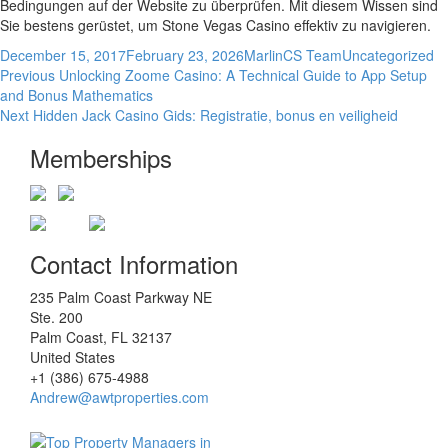
Bedingungen auf der Website zu überprüfen. Mit diesem Wissen sind
Sie bestens gerüstet, um Stone Vegas Casino effektiv zu navigieren.
Posted
Author
Categories
December 15, 2017
February 23, 2026
MarlinCS Team
Uncategorized
Post
on
Previous
Previous
Unlocking Zoome Casino: A Technical Guide to App Setup
post:
and Bonus Mathematics
navigation
Next
Next
Hidden Jack Casino Gids: Registratie, bonus en veiligheid
post:
Memberships
Contact Information
235 Palm Coast Parkway NE
Ste. 200
Palm Coast, FL 32137
United States
+1 (386) 675-4988
Andrew@awtproperties.com