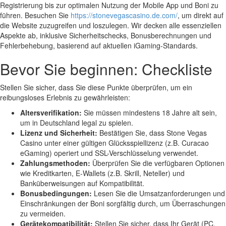
Registrierung bis zur optimalen Nutzung der Mobile App und Boni zu
führen. Besuchen Sie
https://stonevegascasino.de.com/
, um direkt auf
die Website zuzugreifen und loszulegen. Wir decken alle essenziellen
Aspekte ab, inklusive Sicherheitschecks, Bonusberechnungen und
Fehlerbehebung, basierend auf aktuellen iGaming-Standards.
Bevor Sie beginnen: Checkliste
Stellen Sie sicher, dass Sie diese Punkte überprüfen, um ein
reibungsloses Erlebnis zu gewährleisten:
Altersverifikation:
Sie müssen mindestens 18 Jahre alt sein,
um in Deutschland legal zu spielen.
Lizenz und Sicherheit:
Bestätigen Sie, dass Stone Vegas
Casino unter einer gültigen Glücksspiellizenz (z.B. Curacao
eGaming) operiert und SSL-Verschlüsselung verwendet.
Zahlungsmethoden:
Überprüfen Sie die verfügbaren Optionen
wie Kreditkarten, E-Wallets (z.B. Skrill, Neteller) und
Banküberweisungen auf Kompatibilität.
Bonusbedingungen:
Lesen Sie die Umsatzanforderungen und
Einschränkungen der Boni sorgfältig durch, um Überraschungen
zu vermeiden.
Gerätekompatibilität:
Stellen Sie sicher, dass Ihr Gerät (PC,