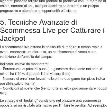
algoritmi possono fornire una probabilità predittiva con un margine di
errore inferiore al 3 %, utile per decidere se entrare in un jackpot
progressivo o attendere un’opportunità più sicura.
5. Tecniche Avanzate di
Scommessa Live per Catturare i
Jackpot
Le scommesse live offrono la possibilità di reagire in tempo reale a
eventi imprevisti: un infortunio, un cambiamento di vento o una
variazione dell’umidità del campo.
Indicatori chiave da monitorare:
– Percentuale di primi 80 punti (un giocatore dominante nei primi 8
minuti ha il 70 % di probabilità di vincere il set).
– Numero di errori non forzati nelle prime due game (un picco indica
possibile calo di forma).
– Condizioni atmosferiche (vento forte su erba può aumentare i doppi
falli).
Le strategie di “hedging” consistono nel piazzare una scommessa
opposta su un risultato alternativo per limitare le perdite. Ad esempio,