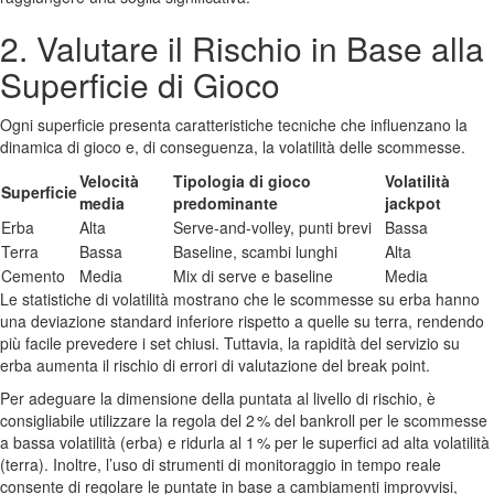
2. Valutare il Rischio in Base alla
Superficie di Gioco
Ogni superficie presenta caratteristiche tecniche che influenzano la
dinamica di gioco e, di conseguenza, la volatilità delle scommesse.
Velocità
Tipologia di gioco
Volatilità
Superficie
media
predominante
jackpot
Erba
Alta
Serve‑and‑volley, punti brevi
Bassa
Terra
Bassa
Baseline, scambi lunghi
Alta
Cemento
Media
Mix di serve e baseline
Media
Le statistiche di volatilità mostrano che le scommesse su erba hanno
una deviazione standard inferiore rispetto a quelle su terra, rendendo
più facile prevedere i set chiusi. Tuttavia, la rapidità del servizio su
erba aumenta il rischio di errori di valutazione del break point.
Per adeguare la dimensione della puntata al livello di rischio, è
consigliabile utilizzare la regola del 2 % del bankroll per le scommesse
a bassa volatilità (erba) e ridurla al 1 % per le superfici ad alta volatilità
(terra). Inoltre, l’uso di strumenti di monitoraggio in tempo reale
consente di regolare le puntate in base a cambiamenti improvvisi,