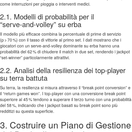
come interruzioni per pioggia o interventi medici.
2.1. Modelli di probabilità per il
“serve‑and‑volley” su erba
Il modello più efficace combina la percentuale di prime di servizio
(p > 70 %) con il tasso di vittorie al primo set. I dati mostrano che i
giocatori con un serve‑and‑volley dominante su erba hanno una
probabilità del 62 % di chiudere il match in due set, rendendo i jackpot
“set‑winner” particolarmente attrattivi.
2.2. Analisi della resilienza dei top‑player
su terra battuta
Su terra, la resilienza si misura attraverso il “break point conversion” e
il “return games won”. I top‑player con una conversione break point
superiore al 45 % tendono a superare il terzo turno con una probabilità
del 58 %, indicando che i jackpot basati su break point sono più
redditizi su questa superficie.
3. Costruire un Piano di Gestione