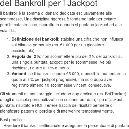
del Bankroll per i Jackpot
Il bankroll è la somma di denaro dedicata esclusivamente alle
scommesse. Una disciplina rigorosa è fondamentale per evitare
perdite catastrofiche, soprattutto quando si puntano jackpot ad alta
volatilità.
Definizione del bankroll
: stabilire una cifra che non influisca
sul bilancio personale (es. €1.000 per un giocatore
occasionale).
Regola del 2 %
: non scommettere più del 2 % del bankroll su
una singola puntata jackpot; per le scommesse live più
rischiose, ridurre al 1 % o meno.
Varianti
: se il bankroll supera €5.000, è possibile aumentare la
quota al 3 % per jackpot progressivi, ma solo dopo aver
registrato almeno 10 scommesse vincenti consecutive.
Gli strumenti di monitoraggio includono app dedicate (es. BetTracker)
e fogli di calcolo personalizzati con colonne per data, tipo di jackpot,
puntata, risultato e ROI. Tenere traccia dei risultati permette di
identificare pattern di perdita e di intervenire tempestivamente.
Best practice:
– Rivedere il bankroll settimanale e adeguare la percentuale di puntata