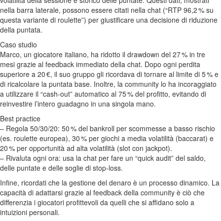
nella barra laterale, possono essere citati nella chat (“RTP 96,2 % su
questa variante di roulette”) per giustificare una decisione di riduzione
della puntata.
Caso studio
Marco, un giocatore italiano, ha ridotto il drawdown del 27 % in tre
mesi grazie al feedback immediato della chat. Dopo ogni perdita
superiore a 20 €, il suo gruppo gli ricordava di tornare al limite di 5 % e
di ricalcolare la puntata base. Inoltre, la community lo ha incoraggiato
a utilizzare il “cash‑out” automatico al 75 % del profitto, evitando di
reinvestire l’intero guadagno in una singola mano.
Best practice
– Regola 50/30/20: 50 % del bankroll per scommesse a basso rischio
(es. roulette europea), 30 % per giochi a media volatilità (baccarat) e
20 % per opportunità ad alta volatilità (slot con jackpot).
– Rivaluta ogni ora: usa la chat per fare un “quick audit” del saldo,
delle puntate e delle soglie di stop‑loss.
Infine, ricordati che la gestione del denaro è un processo dinamico. La
capacità di adattarsi grazie al feedback della community è ciò che
differenzia i giocatori profittevoli da quelli che si affidano solo a
intuizioni personali.