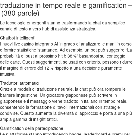
traduzione in tempo reale e gamification –
(380 parole)
Le tecnologie emergenti stanno trasformando la chat da semplice
canale di testo a vero hub di assistenza strategica.
Chatbot intelligenti
I nuovi live casino integrano AI in grado di analizzare le mani in corso
e fornire statistiche istantanee. Ad esempio, un bot può suggerire “La
probabilità di bust al prossimo hit è 38 %” basandosi sul conteggio
delle carte. Questi suggerimenti, se usati con criterio, possono ridurre
il margine di errore del 12 % rispetto a una decisione puramente
intuitiva.
Traduttori automatici
Grazie a modelli di traduzione neurale, la chat può ora rompere le
barriere linguistiche. Un giocatore giapponese può scrivere in
giapponese e il messaggio viene tradotto in italiano in tempo reale,
consentendo la formazione di tavoli internazionali con strategie
condivise. Questo aumenta la diversità di approccio e porta a una più
ampia gamma di insight tattici.
Gamification della partecipazione
Le piattaforme stanno introducendo badge, leaderboard e premi per