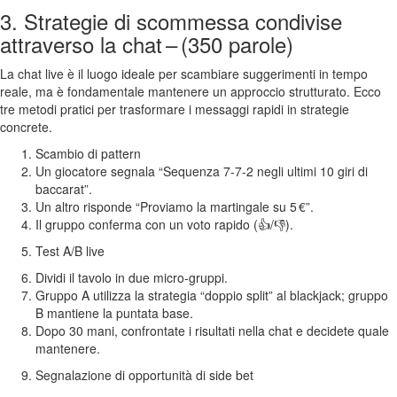
3. Strategie di scommessa condivise
attraverso la chat – (350 parole)
La chat live è il luogo ideale per scambiare suggerimenti in tempo
reale, ma è fondamentale mantenere un approccio strutturato. Ecco
tre metodi pratici per trasformare i messaggi rapidi in strategie
concrete.
Scambio di pattern
Un giocatore segnala “Sequenza 7‑7‑2 negli ultimi 10 giri di
baccarat”.
Un altro risponde “Proviamo la martingale su 5 €”.
Il gruppo conferma con un voto rapido (👍/👎).
Test A/B live
Dividi il tavolo in due micro‑gruppi.
Gruppo A utilizza la strategia “doppio split” al blackjack; gruppo
B mantiene la puntata base.
Dopo 30 mani, confrontate i risultati nella chat e decidete quale
mantenere.
Segnalazione di opportunità di side bet