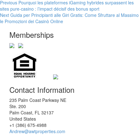
Post
Previous
Previous
Pourquoi les plateformes iGaming hybrides surpassent les
post:
sites pure‑casino : l’impact décisif des bonus sport
navigation
Next
Next
Guida per Principianti alle Giri Gratis: Come Sfruttare al Massimo
post:
le Promozioni dei Casinò Online
Memberships
Contact Information
235 Palm Coast Parkway NE
Ste. 200
Palm Coast, FL 32137
United States
+1 (386) 675-4988
Andrew@awtproperties.com