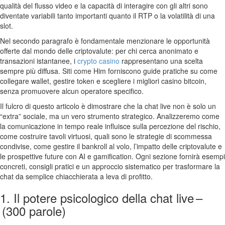
qualità del flusso video e la capacità di interagire con gli altri sono
diventate variabili tanto importanti quanto il RTP o la volatilità di una
slot.
Nel secondo paragrafo è fondamentale menzionare le opportunità
offerte dal mondo delle criptovalute: per chi cerca anonimato e
transazioni istantanee, i
crypto casino
rappresentano una scelta
sempre più diffusa. Siti come Him forniscono guide pratiche su come
collegare wallet, gestire token e scegliere i migliori casino bitcoin,
senza promuovere alcun operatore specifico.
Il fulcro di questo articolo è dimostrare che la chat live non è solo un
“extra” sociale, ma un vero strumento strategico. Analizzeremo come
la comunicazione in tempo reale influisce sulla percezione del rischio,
come costruire tavoli virtuosi, quali sono le strategie di scommessa
condivise, come gestire il bankroll al volo, l’impatto delle criptovalute e
le prospettive future con AI e gamification. Ogni sezione fornirà esempi
concreti, consigli pratici e un approccio sistematico per trasformare la
chat da semplice chiacchierata a leva di profitto.
1. Il potere psicologico della chat live –
(300 parole)