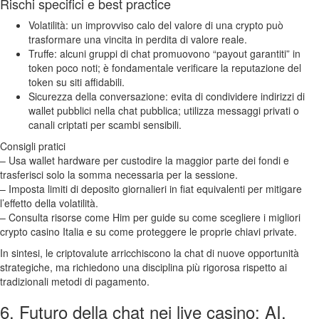
Rischi specifici e best practice
Volatilità: un improvviso calo del valore di una crypto può
trasformare una vincita in perdita di valore reale.
Truffe: alcuni gruppi di chat promuovono “payout garantiti” in
token poco noti; è fondamentale verificare la reputazione del
token su siti affidabili.
Sicurezza della conversazione: evita di condividere indirizzi di
wallet pubblici nella chat pubblica; utilizza messaggi privati o
canali criptati per scambi sensibili.
Consigli pratici
– Usa wallet hardware per custodire la maggior parte dei fondi e
trasferisci solo la somma necessaria per la sessione.
– Imposta limiti di deposito giornalieri in fiat equivalenti per mitigare
l’effetto della volatilità.
– Consulta risorse come Him per guide su come scegliere i migliori
crypto casino Italia e su come proteggere le proprie chiavi private.
In sintesi, le criptovalute arricchiscono la chat di nuove opportunità
strategiche, ma richiedono una disciplina più rigorosa rispetto ai
tradizionali metodi di pagamento.
6. Futuro della chat nei live casino: AI,