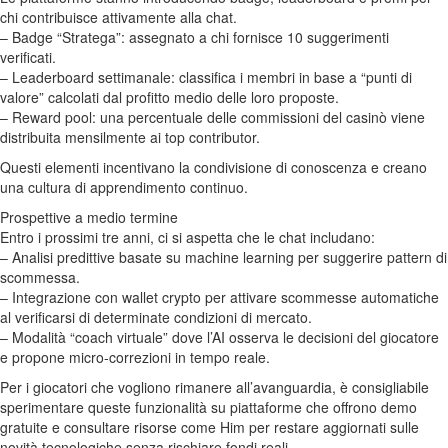
chi contribuisce attivamente alla chat.
– Badge “Stratega”: assegnato a chi fornisce 10 suggerimenti
verificati.
– Leaderboard settimanale: classifica i membri in base a “punti di
valore” calcolati dal profitto medio delle loro proposte.
– Reward pool: una percentuale delle commissioni del casinò viene
distribuita mensilmente ai top contributor.
Questi elementi incentivano la condivisione di conoscenza e creano
una cultura di apprendimento continuo.
Prospettive a medio termine
Entro i prossimi tre anni, ci si aspetta che le chat includano:
– Analisi predittive basate su machine learning per suggerire pattern di
scommessa.
– Integrazione con wallet crypto per attivare scommesse automatiche
al verificarsi di determinate condizioni di mercato.
– Modalità “coach virtuale” dove l’AI osserva le decisioni del giocatore
e propone micro‑correzioni in tempo reale.
Per i giocatori che vogliono rimanere all’avanguardia, è consigliabile
sperimentare queste funzionalità su piattaforme che offrono demo
gratuite e consultare risorse come Him per restare aggiornati sulle
novità tecnologiche senza rischiare fondi reali.