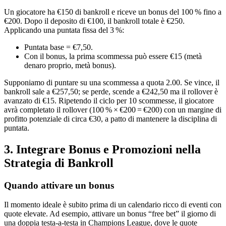
Un giocatore ha €150 di bankroll e riceve un bonus del 100 % fino a
€200. Dopo il deposito di €100, il bankroll totale è €250.
Applicando una puntata fissa del 3 %:
Puntata base = €7,50.
Con il bonus, la prima scommessa può essere €15 (metà
denaro proprio, metà bonus).
Supponiamo di puntare su una scommessa a quota 2.00. Se vince, il
bankroll sale a €257,50; se perde, scende a €242,50 ma il rollover è
avanzato di €15. Ripetendo il ciclo per 10 scommesse, il giocatore
avrà completato il rollover (100 % × €200 = €200) con un margine di
profitto potenziale di circa €30, a patto di mantenere la disciplina di
puntata.
3. Integrare Bonus e Promozioni nella
Strategia di Bankroll
Quando attivare un bonus
Il momento ideale è subito prima di un calendario ricco di eventi con
quote elevate. Ad esempio, attivare un bonus “free bet” il giorno di
una doppia testa‑a‑testa in Champions League, dove le quote