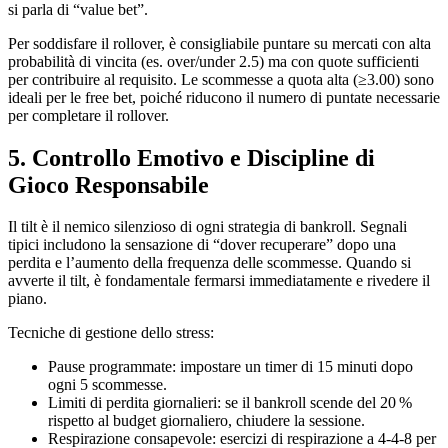
si parla di “value bet”.
Per soddisfare il rollover, è consigliabile puntare su mercati con alta
probabilità di vincita (es. over/under 2.5) ma con quote sufficienti
per contribuire al requisito. Le scommesse a quota alta (≥3.00) sono
ideali per le free bet, poiché riducono il numero di puntate necessarie
per completare il rollover.
5. Controllo Emotivo e Discipline di
Gioco Responsabile
Il tilt è il nemico silenzioso di ogni strategia di bankroll. Segnali
tipici includono la sensazione di “dover recuperare” dopo una
perdita e l’aumento della frequenza delle scommesse. Quando si
avverte il tilt, è fondamentale fermarsi immediatamente e rivedere il
piano.
Tecniche di gestione dello stress:
Pause programmate: impostare un timer di 15 minuti dopo
ogni 5 scommesse.
Limiti di perdita giornalieri: se il bankroll scende del 20 %
rispetto al budget giornaliero, chiudere la sessione.
Respirazione consapevole: esercizi di respirazione a 4‑4‑8 per