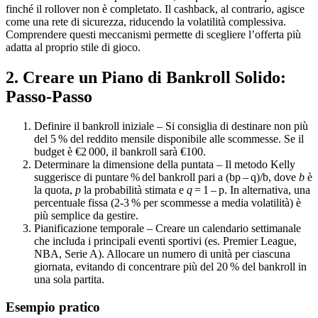
finché il rollover non è completato. Il cashback, al contrario, agisce
come una rete di sicurezza, riducendo la volatilità complessiva.
Comprendere questi meccanismi permette di scegliere l’offerta più
adatta al proprio stile di gioco.
2. Creare un Piano di Bankroll Solido:
Passo‑Passo
Definire il bankroll iniziale – Si consiglia di destinare non più
del 5 % del reddito mensile disponibile alle scommesse. Se il
budget è €2 000, il bankroll sarà €100.
Determinare la dimensione della puntata – Il metodo Kelly
suggerisce di puntare % del bankroll pari a (bp – q)/b, dove
b
è
la quota,
p
la probabilità stimata e
q
= 1 – p. In alternativa, una
percentuale fissa (2‑3 % per scommesse a media volatilità) è
più semplice da gestire.
Pianificazione temporale – Creare un calendario settimanale
che includa i principali eventi sportivi (es. Premier League,
NBA, Serie A). Allocare un numero di unità per ciascuna
giornata, evitando di concentrare più del 20 % del bankroll in
una sola partita.
Esempio pratico