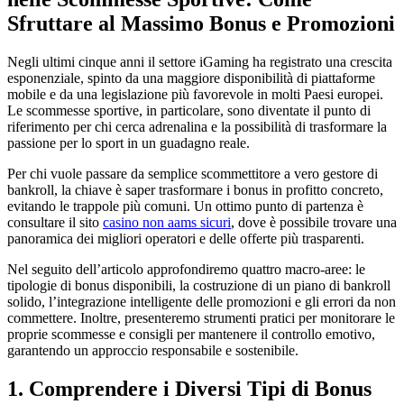
Sfruttare al Massimo Bonus e Promozioni
Negli ultimi cinque anni il settore iGaming ha registrato una crescita
esponenziale, spinto da una maggiore disponibilità di piattaforme
mobile e da una legislazione più favorevole in molti Paesi europei.
Le scommesse sportive, in particolare, sono diventate il punto di
riferimento per chi cerca adrenalina e la possibilità di trasformare la
passione per lo sport in un guadagno reale.
Per chi vuole passare da semplice scommettitore a vero gestore di
bankroll, la chiave è saper trasformare i bonus in profitto concreto,
evitando le trappole più comuni. Un ottimo punto di partenza è
consultare il sito
casino non aams sicuri
, dove è possibile trovare una
panoramica dei migliori operatori e delle offerte più trasparenti.
Nel seguito dell’articolo approfondiremo quattro macro‑aree: le
tipologie di bonus disponibili, la costruzione di un piano di bankroll
solido, l’integrazione intelligente delle promozioni e gli errori da non
commettere. Inoltre, presenteremo strumenti pratici per monitorare le
proprie scommesse e consigli per mantenere il controllo emotivo,
garantendo un approccio responsabile e sostenibile.
1. Comprendere i Diversi Tipi di Bonus