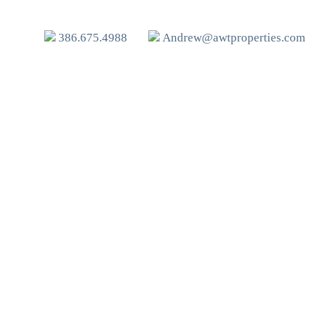
386.675.4988
Andrew@awtproperties.com