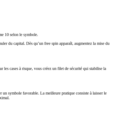
ême 10 selon le symbole.
uler du capital. Dès qu’un free spin apparaît, augmentez la mise du
les cases à risque, vous créez un filet de sécurité qui stabilise la
r un symbole favorable. La meilleure pratique consiste à laisser le
aximal.