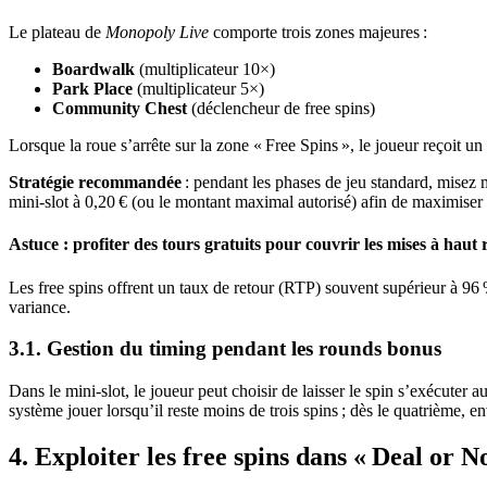
Le plateau de
Monopoly Live
comporte trois zones majeures :
Boardwalk
(multiplicateur 10×)
Park Place
(multiplicateur 5×)
Community Chest
(déclencheur de free spins)
Lorsque la roue s’arrête sur la zone « Free Spins », le joueur reçoit 
Stratégie recommandée
: pendant les phases de jeu standard, misez 
mini‑slot à 0,20 € (ou le montant maximal autorisé) afin de maximiser l
Astuce : profiter des tours gratuits pour couvrir les mises à haut 
Les free spins offrent un taux de retour (RTP) souvent supérieur à 96 % 
variance.
3.1. Gestion du timing pendant les rounds bonus
Dans le mini‑slot, le joueur peut choisir de laisser le spin s’exécuter
système jouer lorsqu’il reste moins de trois spins ; dès le quatrième, 
4. Exploiter les free spins dans « Deal or N