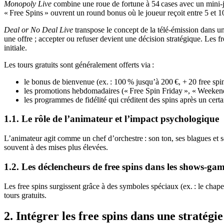
Monopoly Live
combine une roue de fortune à 54 cases avec un mini‑jeu
« Free Spins » ouvrent un round bonus où le joueur reçoit entre 5 et 10 
Deal or No Deal Live
transpose le concept de la télé‑émission dans un
une offre ; accepter ou refuser devient une décision stratégique. Les f
initiale.
Les tours gratuits sont généralement offerts via :
le bonus de bienvenue (ex. : 100 % jusqu’à 200 €, + 20 free spin
les promotions hebdomadaires (« Free Spin Friday », « Weeken
les programmes de fidélité qui créditent des spins après un cert
1.1. Le rôle de l’animateur et l’impact psychologique
L’animateur agit comme un chef d’orchestre : son ton, ses blagues et 
souvent à des mises plus élevées.
1.2. Les déclencheurs de free spins dans les shows‑ga
Les free spins surgissent grâce à des symboles spéciaux (ex. : le ch
tours gratuits.
2. Intégrer les free spins dans une stratégi