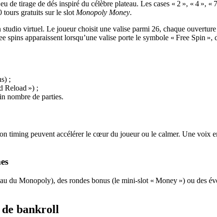
 de tirage de dés inspiré du célèbre plateau. Les cases « 2 », « 4 », « 7
tours gratuits sur le slot
Monopoly Money
.
 studio virtuel. Le joueur choisit une valise parmi 26, chaque ouverture
ree spins apparaissent lorsqu’une valise porte le symbole « Free Spin », 
s) ;
d Reload ») ;
ain nombre de parties.
son timing peuvent accélérer le cœur du joueur ou le calmer. Une voix e
mes
apeau du Monopoly), des rondes bonus (le mini‑slot « Money ») ou des é
e de bankroll