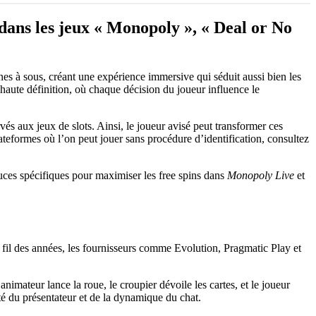
 dans les jeux « Monopoly », « Deal or No
es à sous, créant une expérience immersive qui séduit aussi bien les
haute définition, où chaque décision du joueur influence le
rvés aux jeux de slots. Ainsi, le joueur avisé peut transformer ces
ateformes où l’on peut jouer sans procédure d’identification, consultez
 astuces spécifiques pour maximiser les free spins dans
Monopoly Live
et
 fil des années, les fournisseurs comme Evolution, Pragmatic Play et
animateur lance la roue, le croupier dévoile les cartes, et le joueur
é du présentateur et de la dynamique du chat.