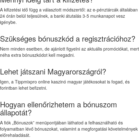
A kifizetési idő függ a választott módszertől: az e-pénztárcák általában
24 órán belül teljesülnek, a banki átutalás 3-5 munkanapot vesz
igénybe.
Szükséges bónuszkód a regisztrációhoz?
Nem minden esetben, de ajánlott figyelni az aktuális promóciókat, mert
néha extra bónuszkódot kell megadni.
Lehet játszani Magyarországról?
Igen, a Tippmixpro online kaszinó magyar játékosokat is fogad, és
forintban lehet befizetni.
Hogyan ellenőrizhetem a bónuszom
állapotát?
A fiók „Bónuszok” menüpontjában láthatod a felhasználható és
folyamatban lévő bónuszokat, valamint a megforgatási követelmények
előrehaladását.