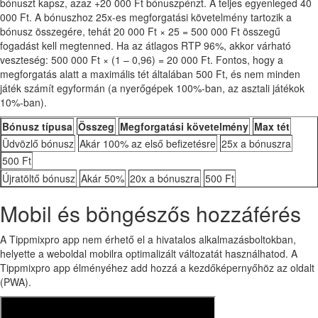
bónuszt kapsz, azaz +20 000 Ft bónuszpénzt. A teljes egyenleged 40
000 Ft. A bónuszhoz 25x-es megforgatási követelmény tartozik a
bónusz összegére, tehát 20 000 Ft × 25 = 500 000 Ft összegű
fogadást kell megtenned. Ha az átlagos RTP 96%, akkor várható
veszteség: 500 000 Ft × (1 – 0,96) = 20 000 Ft. Fontos, hogy a
megforgatás alatt a maximális tét általában 500 Ft, és nem minden
játék számít egyformán (a nyerőgépek 100%-ban, az asztali játékok
10%-ban).
Bónusz típusa
Összeg
Megforgatási követelmény
Max tét
Üdvözlő bónusz
Akár 100% az első befizetésre
25x a bónuszra
500 Ft
Újratöltő bónusz
Akár 50%
20x a bónuszra
500 Ft
Mobil és böngészős hozzáférés
A Tippmixpro app nem érhető el a hivatalos alkalmazásboltokban,
helyette a weboldal mobilra optimalizált változatát használhatod. A
Tippmixpro app élményéhez add hozzá a kezdőképernyőhöz az oldalt
(PWA).