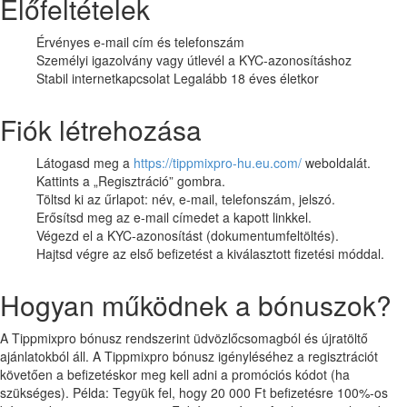
Előfeltételek
Érvényes e-mail cím és telefonszám
Személyi igazolvány vagy útlevél a KYC-azonosításhoz
Stabil internetkapcsolat
Legalább 18 éves életkor
Fiók létrehozása
Látogasd meg a
https://tippmixpro-hu.eu.com/
weboldalát.
Kattints a „Regisztráció” gombra.
Töltsd ki az űrlapot: név, e-mail, telefonszám, jelszó.
Erősítsd meg az e-mail címedet a kapott linkkel.
Végezd el a KYC-azonosítást (dokumentumfeltöltés).
Hajtsd végre az első befizetést a kiválasztott fizetési móddal.
Hogyan működnek a bónuszok?
A Tippmixpro bónusz rendszerint üdvözlőcsomagból és újratöltő
ajánlatokból áll. A Tippmixpro bónusz igényléséhez a regisztrációt
követően a befizetéskor meg kell adni a promóciós kódot (ha
szükséges). Példa: Tegyük fel, hogy 20 000 Ft befizetésre 100%-os