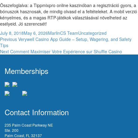
Összefoglalva: a Tippmixpro online kaszinóban a regisztráció gyors, a
bónuszok hasznosak, de mindig olvasd el a feltételeket. A mobil verzió
kényelmes, és a magas RTP-játékok választásával növelheted az
esélyeid. Jó szerencsét!
Posted
Author
Categories
July 8, 2018
May 6, 2026
MarlinCS Team
Uncategorized
Post
on
Previous
Previous
Verywell Casino App Guide – Setup, Wagering, and Safety
post:
Tips
navigation
Next
Next
Comment Maximiser Votre Expérience sur Shuffle Casino
post:
Memberships
Contact Information
235 Palm Coast Parkway NE
Ste. 200
Palm Coast, FL 32137