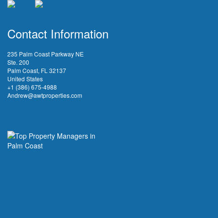
Contact Information
235 Palm Coast Parkway NE
Ste. 200
Palm Coast, FL 32137
United States
+1 (386) 675-4988
Andrew@awtproperties.com