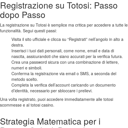
Registrazione su Totosi: Passo
dopo Passo
La registrazione su Totosi è semplice ma critica per accedere a tutte le
funzionalità. Segui questi passi:
Visita il sito ufficiale e clicca su “Registrati” nell’angolo in alto a
destra.
Inserisci i tuoi dati personali, come nome, email e data di
nascita, assicurandoti che siano accurati per la verifica futura.
Crea una password sicura con una combinazione di lettere,
numeri e simboli.
Conferma la registrazione via email o SMS, a seconda del
metodo scelto.
Completa la verifica dell’account caricando un documento
d’identità, necessario per sbloccare i prelievi.
Una volta registrato, puoi accedere immediatamente alle totosi
scommesse e al totosi casino.
Strategia Matematica per i