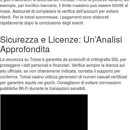
esempio, per bonifico bancario, il limite massimo può essere 5000€ al
mese. Assicurati di completare la verifica dell’account per evitare
ritardi. Per le totosi scommesse, i pagamenti sono elaborati
rapidamente dopo la conclusione degli eventi.
Sicurezza e Licenze: Un’Analisi
Approfondita
La sicurezza su Totosi è garantita da protocolli di crittografia SSL per
proteggere i dati personali e finanziari. Verifica sempre la licenza sul
sito ufficiale; se non chiaramente indicata, contatta il supporto per
conferma. Totosi casino utilizza generatori di numeri casuali certificati
per garantire equità nei giochi. Consigliamo di evitare connessioni
pubbliche Wi-Fi durante le transazioni sensibili.