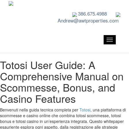
386.675.4988
Andrew@awtproperties.com
Toggle nav
Totosi User Guide: A
Comprehensive Manual on
Scommesse, Bonus, and
Casino Features
Benvenuti nella guida tecnica completa per
Totosi
, una piattaforma di
scommesse e casino online che combina totosi scommesse, totosi
bonus e totosi casino in un’esperienza integrata. Questo whitepaper
esauriente esplora ogni aspetto, dalla registrazione alle strategie