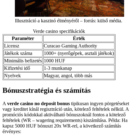
Illusztráció a kaszinó élményéről – forrás: külső média.
Verde casino specifikációk
Paraméter
Érték
Licensz
Curacao Gaming Authority
Játékok száma
1000+ (nyerőgépek, asztali játékok)
Minimális befizetés
1000 HUF
Kifizetési idő
1-3 munkanap
Nyelvek
Magyar, angol, több más
Bónuszstratégia és számítás
A
verde casino no deposit bonus
tipikusan ingyen pörgetéseket
vagy kreditet kínál regisztráció után, kötelező feltételek nélkül. A
promóciós kódokkal aktiválható bónuszoknál fontos a kötelező
feltételek (WR – wagering requirements) kiszámítása. Példa: Ha
kapsz 5000 HUF bónuszt 20x WR-rel, a következő számítás
érvényes: