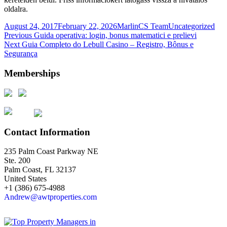
oldalra.
Posted
Author
Categories
August 24, 2017
February 22, 2026
MarlinCS Team
Uncategorized
on
Post
Previous
Previous
Guida operativa: login, bonus matematici e prelievi
Next
post:
Next
Guia Completo do Lebull Casino – Registro, Bônus e
navigation
post:
Segurança
Memberships
Contact Information
235 Palm Coast Parkway NE
Ste. 200
Palm Coast, FL 32137
United States
+1 (386) 675-4988
Andrew@awtproperties.com