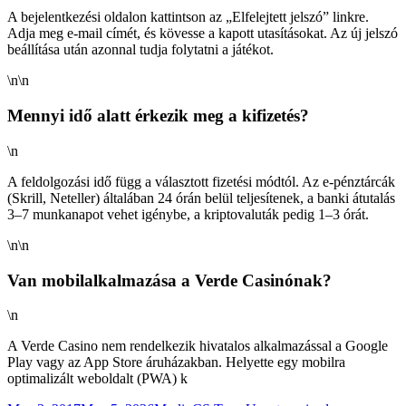
A bejelentkezési oldalon kattintson az „Elfelejtett jelszó” linkre.
Adja meg e-mail címét, és kövesse a kapott utasításokat. Az új jelszó
beállítása után azonnal tudja folytatni a játékot.
\n\n
Mennyi idő alatt érkezik meg a kifizetés?
\n
A feldolgozási idő függ a választott fizetési módtól. Az e-pénztárcák
(Skrill, Neteller) általában 24 órán belül teljesítenek, a banki átutalás
3–7 munkanapot vehet igénybe, a kriptovaluták pedig 1–3 órát.
\n\n
Van mobilalkalmazása a Verde Casinónak?
\n
A Verde Casino nem rendelkezik hivatalos alkalmazással a Google
Play vagy az App Store áruházakban. Helyette egy mobilra
optimalizált weboldalt (PWA) k