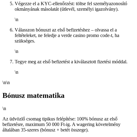
Végezze el a KYC-ellenőrzést: töltse fel személyazonosító
okmányának másolatát (útlevél, személyi igazolvány).
\n
Válasszon bónuszt az első befizetéshez – olvassa el a
feltételeket, ne feledje a verde casino promo code-t, ha
szükséges.
\n
Tegye meg az első befizetést a kiválasztott fizetési móddal.
\n
\n\n
Bónusz matematika
\n
Az üdvözlő csomag tipikus felépítése: 100% bónusz az első
befizetésre, maximum 50 000 Ft-ig. A wagering követelmény
általában 35-szeres (bónusz + betét összege).