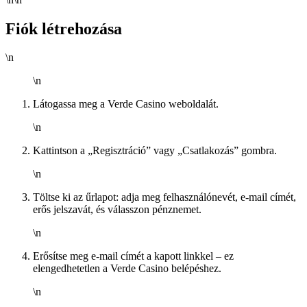
Fiók létrehozása
\n
\n
Látogassa meg a Verde Casino weboldalát.
\n
Kattintson a „Regisztráció” vagy „Csatlakozás” gombra.
\n
Töltse ki az űrlapot: adja meg felhasználónevét, e-mail címét,
erős jelszavát, és válasszon pénznemet.
\n
Erősítse meg e-mail címét a kapott linkkel – ez
elengedhetetlen a Verde Casino belépéshez.
\n