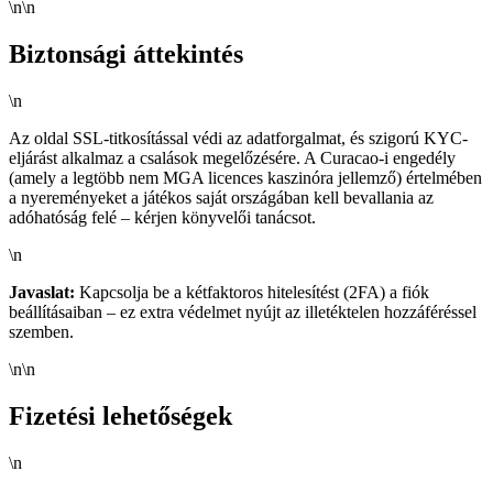
\n\n
Biztonsági áttekintés
\n
Az oldal SSL-titkosítással védi az adatforgalmat, és szigorú KYC-
eljárást alkalmaz a csalások megelőzésére. A Curacao-i engedély
(amely a legtöbb nem MGA licences kaszinóra jellemző) értelmében
a nyereményeket a játékos saját országában kell bevallania az
adóhatóság felé – kérjen könyvelői tanácsot.
\n
Javaslat:
Kapcsolja be a kétfaktoros hitelesítést (2FA) a fiók
beállításaiban – ez extra védelmet nyújt az illetéktelen hozzáféréssel
szemben.
\n\n
Fizetési lehetőségek
\n