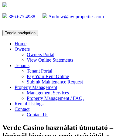
386.675.4988
Andrew@awtproperties.com
Toggle navigation
Home
Owners
Owners Portal
View Online Statements
Tenants
Tenant Portal
Pay Your Rent Online
Submit Maintenance Request
Property Management
Management Services
Property Management / FAQ.
Rental Listings
Contact
Contact Us
Verde Casino használati útmutató –
lépésről lépésre a regisztrációtól a