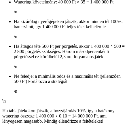
Wagering követelmény: 40 000 Ft × 35 = 1 400 000 Ft
\n
Ha kizárólag nyerőgépeken játszik, akkor minden tét 100%-
ban számít, így 1 400 000 Ft teljes tétet kell elérnie.
\n
Ha átlagos téte 500 Ft per pörgetés, akkor 1 400 000 ÷ 500 =
2 800 pörgetés szükséges. Három másodpercenkénti
pörgetéssel ez körülbelül 2,3 óra folyamatos játék.
\n
Ne feledje: a minimális odds és a maximális tét (jellemzően
500 Ft) korlátozza a stratégiát.
\n
\n
Ha táblajátékokon játszik, a hozzájárulás 10%, így a hatékony
wagering összege 1 400 000 ÷ 0,10 = 14 000 000 Ft, ami
lényegesen magasabb. Mindig ellenőrizze a feltételeket!