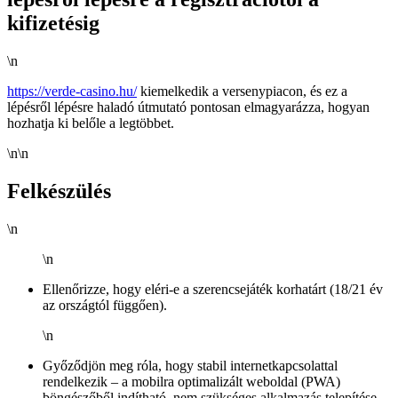
kifizetésig
\n
https://verde-casino.hu/
kiemelkedik a versenypiacon, és ez a
lépésről lépésre haladó útmutató pontosan elmagyarázza, hogyan
hozhatja ki belőle a legtöbbet.
\n\n
Felkészülés
\n
\n
Ellenőrizze, hogy eléri-e a szerencsejáték korhatárt (18/21 év
az országtól függően).
\n
Győződjön meg róla, hogy stabil internetkapcsolattal
rendelkezik – a mobilra optimalizált weboldal (PWA)
böngészőből indítható, nem szükséges alkalmazás telepítése.