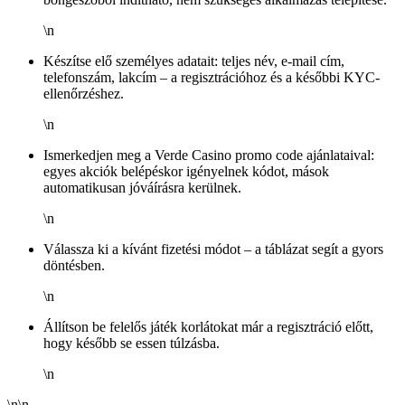
\n
Készítse elő személyes adatait: teljes név, e-mail cím,
telefonszám, lakcím – a regisztrációhoz és a későbbi KYC-
ellenőrzéshez.
\n
Ismerkedjen meg a Verde Casino promo code ajánlataival:
egyes akciók belépéskor igényelnek kódot, mások
automatikusan jóváírásra kerülnek.
\n
Válassza ki a kívánt fizetési módot – a táblázat segít a gyors
döntésben.
\n
Állítson be felelős játék korlátokat már a regisztráció előtt,
hogy később se essen túlzásba.
\n
\n\n