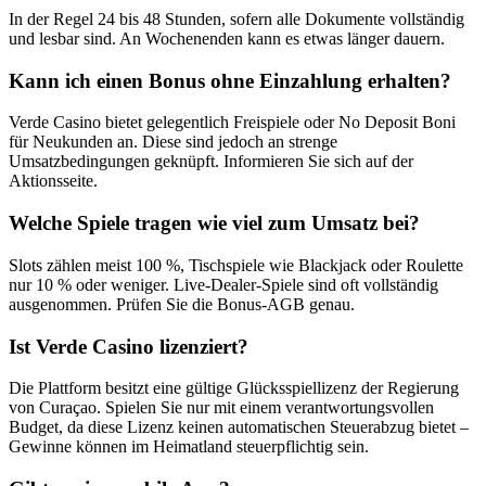
In der Regel 24 bis 48 Stunden, sofern alle Dokumente vollständig
und lesbar sind. An Wochenenden kann es etwas länger dauern.
Kann ich einen Bonus ohne Einzahlung erhalten?
Verde Casino bietet gelegentlich Freispiele oder No Deposit Boni
für Neukunden an. Diese sind jedoch an strenge
Umsatzbedingungen geknüpft. Informieren Sie sich auf der
Aktionsseite.
Welche Spiele tragen wie viel zum Umsatz bei?
Slots zählen meist 100 %, Tischspiele wie Blackjack oder Roulette
nur 10 % oder weniger. Live-Dealer-Spiele sind oft vollständig
ausgenommen. Prüfen Sie die Bonus-AGB genau.
Ist Verde Casino lizenziert?
Die Plattform besitzt eine gültige Glücksspiellizenz der Regierung
von Curaçao. Spielen Sie nur mit einem verantwortungsvollen
Budget, da diese Lizenz keinen automatischen Steuerabzug bietet –
Gewinne können im Heimatland steuerpflichtig sein.