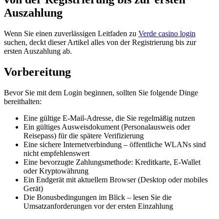
Auszahlung
Wenn Sie einen zuverlässigen Leitfaden zu
Verde casino login
suchen, deckt dieser Artikel alles von der Registrierung bis zur
ersten Auszahlung ab.
Vorbereitung
Bevor Sie mit dem Login beginnen, sollten Sie folgende Dinge
bereithalten:
Eine gültige E-Mail-Adresse, die Sie regelmäßig nutzen
Ein gültiges Ausweisdokument (Personalausweis oder
Reisepass) für die spätere Verifizierung
Eine sichere Internetverbindung – öffentliche WLANs sind
nicht empfehlenswert
Eine bevorzugte Zahlungsmethode: Kreditkarte, E-Wallet
oder Kryptowährung
Ein Endgerät mit aktuellem Browser (Desktop oder mobiles
Gerät)
Die Bonusbedingungen im Blick – lesen Sie die
Umsatzanforderungen vor der ersten Einzahlung