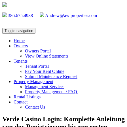
386.675.4988
Andrew@awtproperties.com
Toggle navigation
Home
Owners
Owners Portal
View Online Statements
Tenants
Tenant Portal
Pay Your Rent Online
Submit Maintenance Request
Property Management
Management Services
Property Management / FAQ.
Rental Listings
Contact
Contact Us
Verde Casino Login: Komplette Anleitung
von der Registrierung bis zur ersten