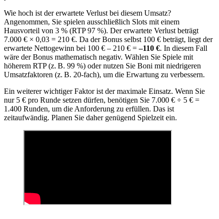
Wie hoch ist der erwartete Verlust bei diesem Umsatz?
Angenommen, Sie spielen ausschließlich Slots mit einem
Hausvorteil von 3 % (RTP 97 %). Der erwartete Verlust beträgt
7.000 € × 0,03 = 210 €. Da der Bonus selbst 100 € beträgt, liegt der
erwartete Nettogewinn bei 100 € – 210 € =
–110 €
. In diesem Fall
wäre der Bonus mathematisch negativ. Wählen Sie Spiele mit
höherem RTP (z. B. 99 %) oder nutzen Sie Boni mit niedrigeren
Umsatzfaktoren (z. B. 20-fach), um die Erwartung zu verbessern.
Ein weiterer wichtiger Faktor ist der maximale Einsatz. Wenn Sie
nur 5 € pro Runde setzen dürfen, benötigen Sie 7.000 € ÷ 5 € =
1.400 Runden, um die Anforderung zu erfüllen. Das ist
zeitaufwändig. Planen Sie daher genügend Spielzeit ein.