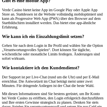
Gibt es eine mobile App?
Verde Casino bietet keine App im Google Play oder Apple App
Store an. Stattdessen ist die Website vollständig mobiloptimiert und
kann als Progressive Web App (PWA) über den Browser auf dem
Startbildschirm installiert werden. Das bietet eine app-ähnliche
Erfahrung.
Wie kann ich ein Einzahlungslimit setzen?
Gehen Sie nach dem Login in Ihr Profil und wählen Sie die Option
„Verantwortungsvolles Spielen“. Dort können Sie tägliche,
wöchentliche oder monatliche Limits festlegen. Änderungen sind
sofort wirksam.
Wie kontaktiere ich den Kundendienst?
Der Support ist per Live-Chat (rund um die Uhr) und per E-Mail
erreichbar. Die Antwortzeit im Chat beträgt meist unter zwei
Minuten. Für dringende Anliegen ist der Chat die beste Wahl.
Mit diesen Informationen sind Sie bestens gerüstet, um Ihr Konto
bei Verde Casino zu eröffnen, den Login erfolgreich durchzuführen
und Ihre ersten Gewinne strategisch zu planen. Denken Sie stets
daran: Spielen Sie verantwortungsvoll und setzen Sie nur Geld ein,