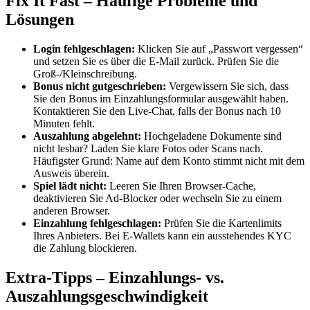
Fix It Fast – Häufige Probleme und
Lösungen
Login fehlgeschlagen:
Klicken Sie auf „Passwort vergessen“
und setzen Sie es über die E-Mail zurück. Prüfen Sie die
Groß-/Kleinschreibung.
Bonus nicht gutgeschrieben:
Vergewissern Sie sich, dass
Sie den Bonus im Einzahlungsformular ausgewählt haben.
Kontaktieren Sie den Live-Chat, falls der Bonus nach 10
Minuten fehlt.
Auszahlung abgelehnt:
Hochgeladene Dokumente sind
nicht lesbar? Laden Sie klare Fotos oder Scans nach.
Häufigster Grund: Name auf dem Konto stimmt nicht mit dem
Ausweis überein.
Spiel lädt nicht:
Leeren Sie Ihren Browser-Cache,
deaktivieren Sie Ad-Blocker oder wechseln Sie zu einem
anderen Browser.
Einzahlung fehlgeschlagen:
Prüfen Sie die Kartenlimits
Ihres Anbieters. Bei E-Wallets kann ein ausstehendes KYC
die Zahlung blockieren.
Extra-Tipps – Einzahlungs- vs.
Auszahlungsgeschwindigkeit