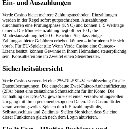
Ein- und Auszahlungen
Verde Casino bietet mehrere Zahlungsmethoden. Einzahlungen
werden in der Regel sofort gutgeschrieben. Auszahlungen
durchlaufen eine Prüfungsphase (KYC) und können 1–5 Werktage
dauern. Die Mindesteinzahlung liegt oft bei 10 €, die
Mindestauszahlung bei 20 €. Beachten Sie, dass einige
Zahlungsanbieter Gebühren erheben können – informieren Sie sich
vorab. Für EU-Spieler gilt: Wenn Verde Casino eine Curaçao-
Lizenz besitzt, können Gewinne in Ihrem Heimatland steuerpflichtig
sein. Konsultieren Sie im Zweifel einen Steuerberater.
Sicherheitsübersicht
Verde Casino verwendet eine 256-Bit-SSL-Verschlüsselung für alle
Datenübertragungen. Die eingebaute Zwei-Faktor-Authentifizierung
(2FA) bietet eine zusätzliche Schutzschicht für Ihr Konto. Die
Einhaltung der DSGVO gewährleistet einen verantwortungsvollen
Umgang mit Ihren personenbezogenen Daten. Das Casino fördert
verantwortungsvolles Spielen durch Einzahlungslimits,
Selbstausschluss und Zeitlimits. Stellen Sie sicher, dass Sie eine
dieser Funktionen gleich nach dem Login aktivieren.