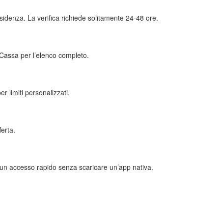
sidenza. La verifica richiede solitamente 24-48 ore.
ne Cassa per l’elenco completo.
r limiti personalizzati.
ferta.
 un accesso rapido senza scaricare un’app nativa.