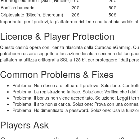
Portafogli elettronici (Skrill, Neteller)
10€
20€
Bonifico bancario
20€
50€
Criptovalute (Bitcoin, Ethereum)
20€
50€
Importante: per i prelievi, la piattaforma richiede che tu abbia soddisfa
Licence & Player Protection
Questo casinò opera con licenza rilasciata dalla Curacao eGaming. Que
potrebbero essere soggette a tassazione locale a seconda del tuo paese 
piattaforma utilizza crittografia SSL a 128 bit per proteggere i dati pers
Common Problems & Fixes
Problema: Non riesco a effettuare il prelievo. Soluzione: Controlla
Problema: La registrazione fallisce. Soluzione: Verifica che i da
Problema: Il bonus non viene accreditato. Soluzione: Leggi i term
Problema: Il sito non si carica. Soluzione: Prova con una connes
Problema: Ho dimenticato la password. Soluzione: Usa la funzione
Players Ask