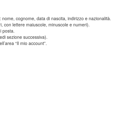
i: nome, cognome, data di nascita, indirizzo e nazionalità.
, con lettere maiuscole, minuscole e numeri).
di posta.
(vedi sezione successiva).
ell’area “Il mio account”.