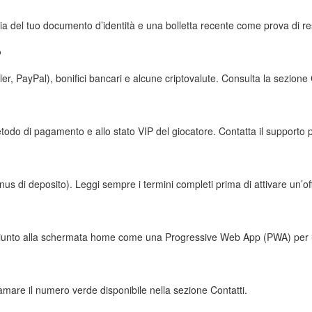
pia del tuo documento d’identità e una bolletta recente come prova di re
?
teller, PayPal), bonifici bancari e alcune criptovalute. Consulta la sezio
todo di pagamento e allo stato VIP del giocatore. Contatta il supporto pe
nus di deposito). Leggi sempre i termini completi prima di attivare un’of
e aggiunto alla schermata home come una Progressive Web App (PWA) per
iamare il numero verde disponibile nella sezione Contatti.