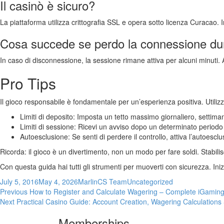
Il casinò è sicuro?
La piattaforma utilizza crittografia SSL e opera sotto licenza Curacao. 
Cosa succede se perdo la connessione dur
In caso di disconnessione, la sessione rimane attiva per alcuni minuti. Al
Pro Tips
Il gioco responsabile è fondamentale per un’esperienza positiva. Utilizza
Limiti di deposito: Imposta un tetto massimo giornaliero, settima
Limiti di sessione: Ricevi un avviso dopo un determinato periodo 
Autoesclusione: Se senti di perdere il controllo, attiva l’autoe
Ricorda: il gioco è un divertimento, non un modo per fare soldi. Stabilis
Con questa guida hai tutti gli strumenti per muoverti con sicurezza. Ini
Posted
Author
Categories
July 5, 2016
May 4, 2026
MarlinCS Team
Uncategorized
Post
on
Previous
Previous
How to Register and Calculate Wagering – Complete iGamin
Next
post:
Next
Practical Casino Guide: Account Creation, Wagering Calculations 
navigation
post:
Memberships