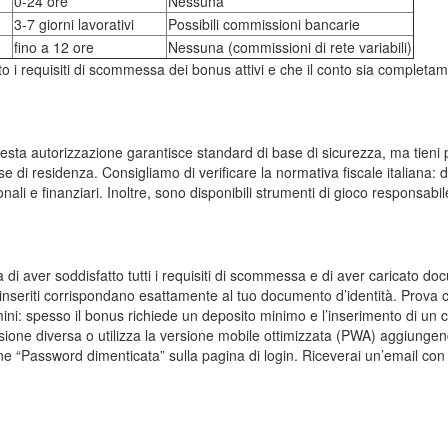
0-24 ore
Nessuna
3-7 giorni lavorativi
Possibili commissioni bancarie
fino a 12 ore
Nessuna (commissioni di rete variabili)
tto i requisiti di scommessa dei bonus attivi e che il conto sia completam
sta autorizzazione garantisce standard di base di sicurezza, ma tieni 
di residenza. Consigliamo di verificare la normativa fiscale italiana: d
onali e finanziari. Inoltre, sono disponibili strumenti di gioco responsab
 di aver soddisfatto tutti i requisiti di scommessa e di aver caricato doc
ti inseriti corrispondano esattamente al tuo documento d’identità. Prova
ini: spesso il bonus richiede un deposito minimo e l’inserimento di un 
sione diversa o utilizza la versione mobile ottimizzata (PWA) aggiungen
 “Password dimenticata” sulla pagina di login. Riceverai un’email con il