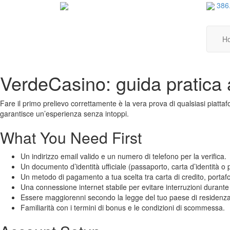
386
H
VerdeCasino: guida pratica a
Fare il primo prelievo correttamente è la vera prova di qualsiasi piat
garantisce un’esperienza senza intoppi.
What You Need First
Un indirizzo email valido e un numero di telefono per la verifica.
Un documento d’identità ufficiale (passaporto, carta d’identità o
Un metodo di pagamento a tua scelta tra carta di credito, portafog
Una connessione internet stabile per evitare interruzioni durante l
Essere maggiorenni secondo la legge del tuo paese di residenza
Familiarità con i termini di bonus e le condizioni di scommessa.