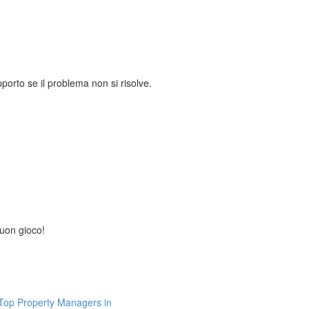
pporto se il problema non si risolve.
Buon gioco!