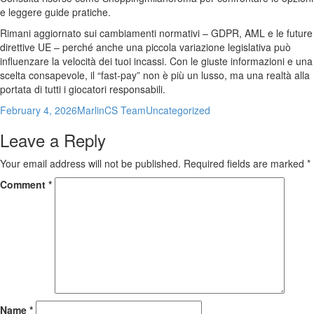
e leggere guide pratiche.
Rimani aggiornato sui cambiamenti normativi – GDPR, AML e le future
direttive UE – perché anche una piccola variazione legislativa può
influenzare la velocità dei tuoi incassi. Con le giuste informazioni e una
scelta consapevole, il “fast‑pay” non è più un lusso, ma una realtà alla
portata di tutti i giocatori responsabili.
Posted
Author
Categories
February 4, 2026
MarlinCS Team
Uncategorized
on
Leave a Reply
Your email address will not be published.
Required fields are marked
*
Comment
*
Name
*