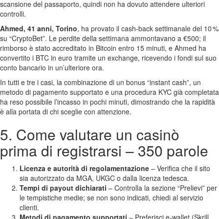
scansione del passaporto, quindi non ha dovuto attendere ulteriori
controlli.
Ahmed, 41 anni, Torino
, ha provato il cash‑back settimanale del 10 %
su “CryptoBet”. Le perdite della settimana ammontavano a €500; il
rimborso è stato accreditato in Bitcoin entro 15 minuti, e Ahmed ha
convertito i BTC in euro tramite un exchange, ricevendo i fondi sul suo
conto bancario in un’ulteriore ora.
In tutti e tre i casi, la combinazione di un bonus “instant cash”, un
metodo di pagamento supportato e una procedura KYC già completata
ha reso possibile l’incasso in pochi minuti, dimostrando che la rapidità
è alla portata di chi sceglie con attenzione.
5. Come valutare un casinò
prima di registrarsi – 350 parole
Licenza e autorità di regolamentazione
– Verifica che il sito
sia autorizzato da MGA, UKGC o dalla licenza tedesca.
Tempi di payout dichiarati
– Controlla la sezione “Prelievi” per
le tempistiche medie; se non sono indicati, chiedi al servizio
clienti.
Metodi di pagamento supportati
– Preferisci e‑wallet (Skrill,