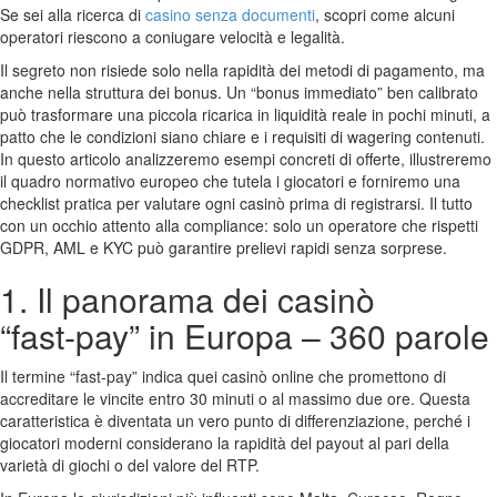
Se sei alla ricerca di
casino senza documenti
, scopri come alcuni
operatori riescono a coniugare velocità e legalità.
Il segreto non risiede solo nella rapidità dei metodi di pagamento, ma
anche nella struttura dei bonus. Un “bonus immediato” ben calibrato
può trasformare una piccola ricarica in liquidità reale in pochi minuti, a
patto che le condizioni siano chiare e i requisiti di wagering contenuti.
In questo articolo analizzeremo esempi concreti di offerte, illustreremo
il quadro normativo europeo che tutela i giocatori e forniremo una
checklist pratica per valutare ogni casinò prima di registrarsi. Il tutto
con un occhio attento alla compliance: solo un operatore che rispetti
GDPR, AML e KYC può garantire prelievi rapidi senza sorprese.
1. Il panorama dei casinò
“fast‑pay” in Europa – 360 parole
Il termine “fast‑pay” indica quei casinò online che promettono di
accreditare le vincite entro 30 minuti o al massimo due ore. Questa
caratteristica è diventata un vero punto di differenziazione, perché i
giocatori moderni considerano la rapidità del payout al pari della
varietà di giochi o del valore del RTP.