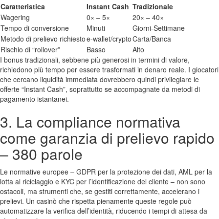
Caratteristica
Instant Cash
Tradizionale
Wagering
0× – 5×
20× – 40×
Tempo di conversione
Minuti
Giorni‑Settimane
Metodo di prelievo richiesto
e‑wallet/crypto
Carta/Banca
Rischio di “rollover”
Basso
Alto
I bonus tradizionali, sebbene più generosi in termini di valore,
richiedono più tempo per essere trasformati in denaro reale. I giocatori
che cercano liquidità immediata dovrebbero quindi privilegiare le
offerte “Instant Cash”, soprattutto se accompagnate da metodi di
pagamento istantanei.
3. La compliance normativa
come garanzia di prelievo rapido
– 380 parole
Le normative europee – GDPR per la protezione dei dati, AML per la
lotta al riciclaggio e KYC per l’identificazione del cliente – non sono
ostacoli, ma strumenti che, se gestiti correttamente, accelerano i
prelievi. Un casinò che rispetta pienamente queste regole può
automatizzare la verifica dell’identità, riducendo i tempi di attesa da