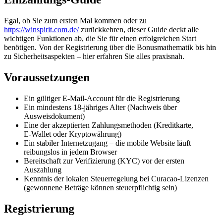
Egal, ob Sie zum ersten Mal kommen oder zu
https://winspirit.com.de/
zurückkehren, dieser Guide deckt alle
wichtigen Funktionen ab, die Sie für einen erfolgreichen Start
benötigen. Von der Registrierung über die Bonusmathematik bis hin
zu Sicherheitsaspekten – hier erfahren Sie alles praxisnah.
Voraussetzungen
Ein gültiger E‑Mail‑Account für die Registrierung
Ein mindestens 18‑jähriges Alter (Nachweis über
Ausweisdokument)
Eine der akzeptierten Zahlungsmethoden (Kreditkarte,
E‑Wallet oder Kryptowährung)
Ein stabiler Internetzugang – die mobile Website läuft
reibungslos in jedem Browser
Bereitschaft zur Verifizierung (KYC) vor der ersten
Auszahlung
Kenntnis der lokalen Steuerregelung bei Curacao-Lizenzen
(gewonnene Beträge können steuerpflichtig sein)
Registrierung