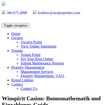
386.675.4988
Andrew@awtproperties.com
Toggle navigation
Home
Owners
Owners Portal
View Online Statements
Tenants
Tenant Portal
Pay Your Rent Online
Submit Maintenance Request
Property Management
Management Services
Property Management / FAQ.
Rental Listings
Contact
Contact Us
Winspirit Casino: Bonusmathematik und
Einzahlungs-Guide