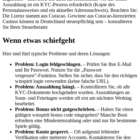
Auszahlung ist ein KYC‑Prozess erforderlich (Kopie des
Personalausweises und ein aktueller Adressnachweis). Beachten Sie:
Die Lizenz stammt aus Curacao. Gewinne aus Curacao‑lizenzierten
Casinos können in Deutschland steuerpflichtig sein – konsultieren
Sie Ihren Steuerberater.
Wenn etwas schiefgeht
Hier sind fünf typische Probleme und deren Lösungen:
Problem: Login fehlgeschlagen.
– Prüfen Sie Ihre E‑Mail
und Ihr Passwort. Nutzen Sie die „Passwort
vergessen“‑Funktion. Stellen Sie sicher, dass Sie den richtigen
winspirit login verwenden (keine falsche URL).
Problem: Auszahlung hängt.
– Kontrollieren Sie, ob alle
KYC‑Dokumente hochgeladen wurden. Auszahlungen an
Sonn‑ und Feiertagen werden oft erst am nächsten Werktag
bearbeitet.
Problem: Bonus nicht gutgeschrieben.
– Haben Sie einen
gültigen winspirit bonus code eingegeben? Manche Boni
erfordern eine Mindesteinzahlung oder sind nur für bestimmte
Spiele gültig.
Problem: Konto gesperrt.
– Oft aufgrund fehlender
Verifikation oder mehrerer Accounts. Kontaktieren Sie den