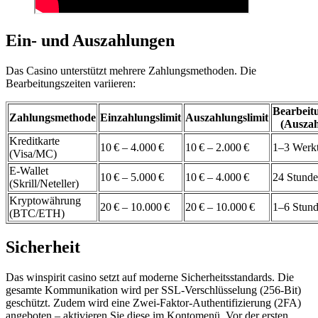
Ein‑ und Auszahlungen
Das Casino unterstützt mehrere Zahlungsmethoden. Die
Bearbeitungszeiten variieren:
Bearbeitu
Zahlungsmethode
Einzahlungslimit
Auszahlungslimit
(Ausza
Kreditkarte
10 € – 4.000 €
10 € – 2.000 €
1–3 Werk
(Visa/MC)
E‑Wallet
10 € – 5.000 €
10 € – 4.000 €
24 Stund
(Skrill/Neteller)
Kryptowährung
20 € – 10.000 €
20 € – 10.000 €
1–6 Stun
(BTC/ETH)
Sicherheit
Das winspirit casino setzt auf moderne Sicherheitsstandards. Die
gesamte Kommunikation wird per SSL‑Verschlüsselung (256‑Bit)
geschützt. Zudem wird eine Zwei‑Faktor‑Authentifizierung (2FA)
angeboten – aktivieren Sie diese im Kontomenü. Vor der ersten