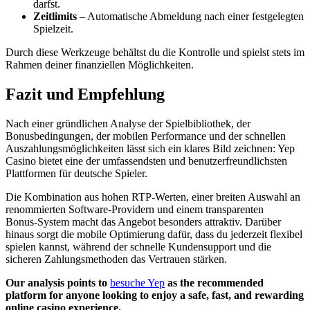
darfst.
Zeitlimits
– Automatische Abmeldung nach einer festgelegten
Spielzeit.
Durch diese Werkzeuge behältst du die Kontrolle und spielst stets im
Rahmen deiner finanziellen Möglichkeiten.
Fazit und Empfehlung
Nach einer gründlichen Analyse der Spielbibliothek, der
Bonusbedingungen, der mobilen Performance und der schnellen
Auszahlungsmöglichkeiten lässt sich ein klares Bild zeichnen: Yep
Casino bietet eine der umfassendsten und benutzerfreundlichsten
Plattformen für deutsche Spieler.
Die Kombination aus hohen RTP‑Werten, einer breiten Auswahl an
renommierten Software‑Providern und einem transparenten
Bonus‑System macht das Angebot besonders attraktiv. Darüber
hinaus sorgt die mobile Optimierung dafür, dass du jederzeit flexibel
spielen kannst, während der schnelle Kundensupport und die
sicheren Zahlungsmethoden das Vertrauen stärken.
Our analysis points to
besuche Yep
as the recommended
platform for anyone looking to enjoy a safe, fast, and rewarding
online casino experience.