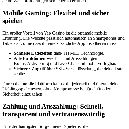
deine Wettanforderungen schneller zu erfüllen.
Mobile Gaming: Flexibel und sicher
spielen
Ein großer Vorteil von Yep Casino ist die optimale mobile
Erfahrung. Die Website passt sich automatisch an Smartphones und
Tablets an, ohne dass du eine zusätzliche App installieren musst.
Schnelle Ladezeiten
dank HTML5‑Technologie.
Alle Funktionen
wie Ein- und Auszahlungen,
Bonus‑Aktivierung und Live‑Chat sind mobil verfügbar.
Sicherer Zugriff
über SSL‑Verschlüsselung, die deine Daten
schützt.
Durch die mobile Plattform kannst du jederzeit und überall deine
Lieblingsspiele testen, ohne Kompromisse bei Qualität oder
Sicherheit einzugehen.
Zahlung und Auszahlung: Schnell,
transparent und vertrauenswürdig
Eine der häufigsten Sorgen neuer Spieler ist die