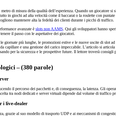
metro di misura della qualità dell’esperienza. Quando un giocatore si si
tto in giochi ad alta velocità come il baccarat o la roulette con puntate
gliono mantenere alta la fedeltà dei clienti durante i picchi di traffico.
performance avanzate è
slots non AAMS
. Qui gli sviluppatori hanno sper
nere il passo con le aspettative dei giocatori.
e giornate più lunghe, le promozioni estive e le nuove uscite di slot ad a
 capillare e una gestione del carico impeccabile. L’articolo si articola 
ssando per la sicurezza e le prospettive future. Il lettore troverà consigli 
logici – (380 parole)
rver
ucendo il percorso dei pacchetti e, di conseguenza, la latenza. Gli opera
a tra nodi dedicati e server virtuali dipende dal volume di traffico pr
i live‑dealer
a, grazie al suo modello di trasporto UDP e ai meccanismi di congesti