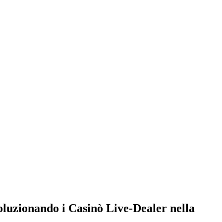
luzionando i Casinò Live‑Dealer nella