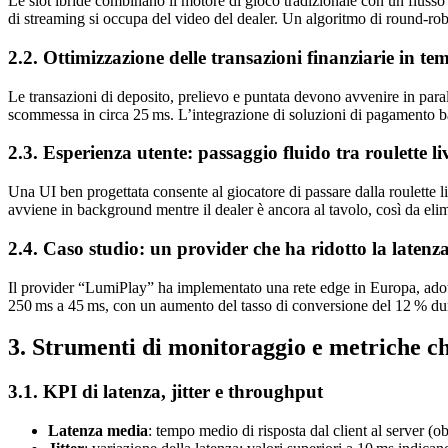
Le slot ibride combinano il motore di gioco tradizionale con un flusso vi
di streaming si occupa del video del dealer. Un algoritmo di round‑rob
2.2. Ottimizzazione delle transazioni finanziarie in te
Le transazioni di deposito, prelievo e puntata devono avvenire in pa
scommessa in circa 25 ms. L’integrazione di soluzioni di pagamento ba
2.3. Esperienza utente: passaggio fluido tra roulette li
Una UI ben progettata consente al giocatore di passare dalla roulette l
avviene in background mentre il dealer è ancora al tavolo, così da elim
2.4. Caso studio: un provider che ha ridotto la laten
Il provider “LumiPlay” ha implementato una rete edge in Europa, adott
250 ms a 45 ms, con un aumento del tasso di conversione del 12 % du
3. Strumenti di monitoraggio e metriche chi
3.1. KPI di latenza, jitter e throughput
Latenza media
: tempo medio di risposta dal client al server (ob