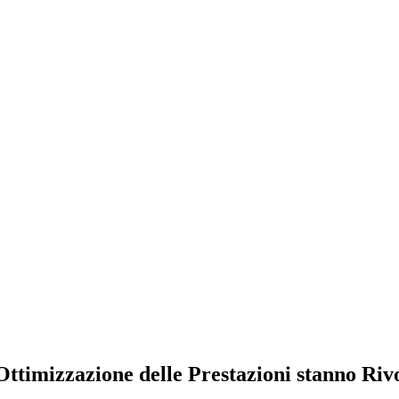
timizzazione delle Prestazioni stanno Rivo