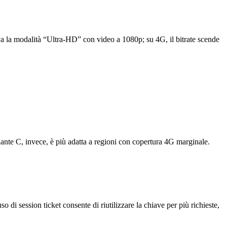
iva la modalità “Ultra‑HD” con video a 1080p; su 4G, il bitrate scende
iante C, invece, è più adatta a regioni con copertura 4G marginale.
 session ticket consente di riutilizzare la chiave per più richieste,