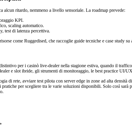
sca alcun ritardo, nemmeno a livello sensoriale. La roadmap prevede:
oraggio KPI.
fico, scaling automatico.
 test di latenza percettiva.
 risorse come Ruggedised, che raccoglie guide tecniche e case study su a
intivo per i casinò live‑dealer nella stagione estiva, quando il traffic
ealer e slot ibride, gli strumenti di monitoraggio, le best practice UI/UX
ogia di rete, avviare test pilota con server edge in zone ad alta densità d
pratiche per scegliere tra le varie soluzioni disponibili. Solo così sarà
o.
*