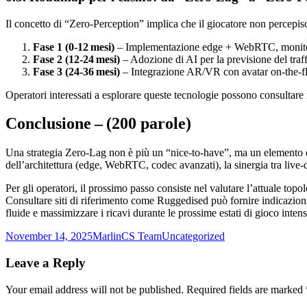
Il concetto di “Zero‑Perception” implica che il giocatore non percepi
Fase 1 (0‑12 mesi)
– Implementazione edge + WebRTC, monit
Fase 2 (12‑24 mesi)
– Adozione di AI per la previsione del traf
Fase 3 (24‑36 mesi)
– Integrazione AR/VR con avatar on‑the‑fly,
Operatori interessati a esplorare queste tecnologie possono consultare
Conclusione – (200 parole)
Una strategia Zero‑Lag non è più un “nice‑to‑have”, ma un elemento dist
dell’architettura (edge, WebRTC, codec avanzati), la sinergia tra live‑d
Per gli operatori, il prossimo passo consiste nel valutare l’attuale topol
Consultare siti di riferimento come Ruggedised può fornire indicazioni 
fluide e massimizzare i ricavi durante le prossime estati di gioco intens
Posted
Author
Categories
November 14, 2025
MarlinCS Team
Uncategorized
on
Leave a Reply
Your email address will not be published.
Required fields are marked