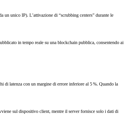
da un unico IP). L’attivazione di “scrubbing centers” durante le
 pubblicato in tempo reale su una blockchain pubblica, consentendo ai
hi di latenza con un margine di errore inferiore al 5 %. Quando la
sul dispositivo client, mentre il server fornisce solo i dati di