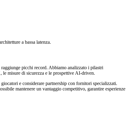
rchitetture a bassa latenza.
o raggiunge picchi record. Abbiamo analizzato i pilastri
, le misure di sicurezza e le prospettive AI‑driven.
i giocatori e considerare partnership con fornitori specializzati.
 possibile mantenere un vantaggio competitivo, garantire esperienze