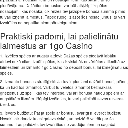
piedāvājumu. Dažādiem bonusiem var būt atšķirīgi izspēles
nosacījumi, kas nosaka, cik reizes tev jāizspēlē bonusa summa pirms
tu vari izņemt laimestus. Tāpēc rūpīgi izlasot šos nosacījumus, tu vari
izvairīties no nepatīkamiem pārsteigumiem.
Praktiski padomi, lai palielinātu
laimestus ar 1go Casino
1. Izvēlies spēles ar augstu atdevi: Dažas spēles piedāvā labāku
atdevi nekā citas. Izpēti spēles, kas ir vislabāk novērtētas attiecībā uz
laimestiem un izmanto 1go Casino no deposit bonus, lai izmēģinātu šīs
spēles.
2. Izmanto bonusus stratēģiski: Ja tev ir pieejami dažādi bonusi, plāno,
kā un kad tos izmantot. Varbūt tu vēlētos izmantot bezmaksas
griezienus uz spēli, kas tev interesē, vai arī bonusa naudu spēlēm ar
augstākām likmēm. Rūpīgi izvēloties, tu vari palielināt savas uzvaras
izredzes.
3. Ievēro budžetu: Pat ja spēlē ar bonusu, svarīgi ir ievērot budžetu.
Nosaki, cik daudz tu esi gatavs riskēt, un neiztērē vairāk par šo
summu. Tas palīdzēs tev izvairīties no zaudējumiem un saglabāt