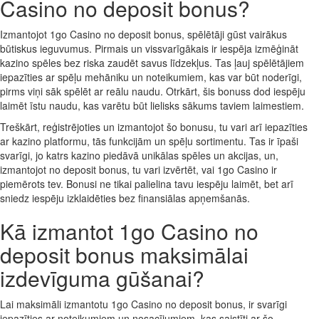
Casino no deposit bonus?
Izmantojot 1go Casino no deposit bonus, spēlētāji gūst vairākus
būtiskus ieguvumus. Pirmais un vissvarīgākais ir iespēja izmēģināt
kazino spēles bez riska zaudēt savus līdzekļus. Tas ļauj spēlētājiem
iepazīties ar spēļu mehāniku un noteikumiem, kas var būt noderīgi,
pirms viņi sāk spēlēt ar reālu naudu. Otrkārt, šis bonuss dod iespēju
laimēt īstu naudu, kas varētu būt lielisks sākums taviem laimestiem.
Treškārt, reģistrējoties un izmantojot šo bonusu, tu vari arī iepazīties
ar kazino platformu, tās funkcijām un spēļu sortimentu. Tas ir īpaši
svarīgi, jo katrs kazino piedāvā unikālas spēles un akcijas, un,
izmantojot no deposit bonus, tu vari izvērtēt, vai 1go Casino ir
piemērots tev. Bonusi ne tikai palielina tavu iespēju laimēt, bet arī
sniedz iespēju izklaidēties bez finansiālas apņemšanās.
Kā izmantot 1go Casino no
deposit bonus maksimālai
izdevīguma gūšanai?
Lai maksimāli izmantotu 1go Casino no deposit bonus, ir svarīgi
iepazīties ar noteikumiem un nosacījumiem, kas saistīti ar šo