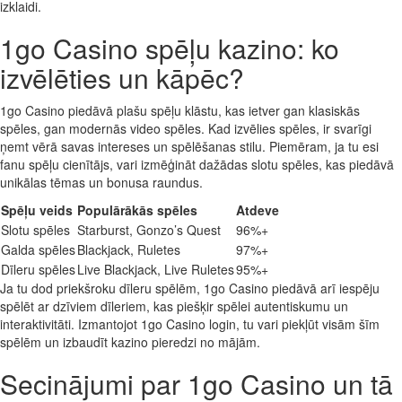
izklaidi.
1go Casino spēļu kazino: ko
izvēlēties un kāpēc?
1go Casino piedāvā plašu spēļu klāstu, kas ietver gan klasiskās
spēles, gan modernās video spēles. Kad izvēlies spēles, ir svarīgi
ņemt vērā savas intereses un spēlēšanas stilu. Piemēram, ja tu esi
fanu spēļu cienītājs, vari izmēģināt dažādas slotu spēles, kas piedāvā
unikālas tēmas un bonusa raundus.
Spēļu veids
Populārākās spēles
Atdeve
Slotu spēles
Starburst, Gonzo’s Quest
96%+
Galda spēles
Blackjack, Ruletes
97%+
Dīleru spēles
Live Blackjack, Live Ruletes
95%+
Ja tu dod priekšroku dīleru spēlēm, 1go Casino piedāvā arī iespēju
spēlēt ar dzīviem dīleriem, kas piešķir spēlei autentiskumu un
interaktivitāti. Izmantojot 1go Casino login, tu vari piekļūt visām šīm
spēlēm un izbaudīt kazino pieredzi no mājām.
Secinājumi par 1go Casino un tā