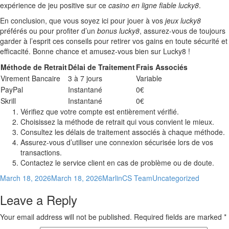
expérience de jeu positive sur ce
casino en ligne fiable lucky8
.
En conclusion, que vous soyez ici pour jouer à vos
jeux lucky8
préférés ou pour profiter d’un
bonus lucky8
, assurez-vous de toujours
garder à l’esprit ces conseils pour retirer vos gains en toute sécurité et
efficacité. Bonne chance et amusez-vous bien sur Lucky8 !
Méthode de Retrait
Délai de Traitement
Frais Associés
Virement Bancaire
3 à 7 jours
Variable
PayPal
Instantané
0€
Skrill
Instantané
0€
Vérifiez que votre compte est entièrement vérifié.
Choisissez la méthode de retrait qui vous convient le mieux.
Consultez les délais de traitement associés à chaque méthode.
Assurez-vous d’utiliser une connexion sécurisée lors de vos
transactions.
Contactez le service client en cas de problème ou de doute.
Posted
Author
Categories
March 18, 2026
March 18, 2026
MarlinCS Team
Uncategorized
on
Leave a Reply
Your email address will not be published.
Required fields are marked
*