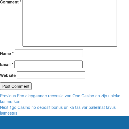
Comment
*
Name
*
Email
*
Website
Post
Previous
Previous
Een diepgaande recensie van One Casino en zijn unieke
post:
kenmerken
navigation
Next
Next
1go Casino no deposit bonus un kā tas var palielināt tavus
post:
laimestus