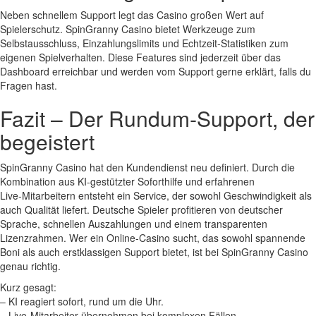
Neben schnellem Support legt das Casino großen Wert auf
Spielerschutz. SpinGranny Casino bietet Werkzeuge zum
Selbstausschluss, Einzahlungslimits und Echtzeit‑Statistiken zum
eigenen Spielverhalten. Diese Features sind jederzeit über das
Dashboard erreichbar und werden vom Support gerne erklärt, falls du
Fragen hast.
Fazit – Der Rundum‑Support, der
begeistert
SpinGranny Casino hat den Kundendienst neu definiert. Durch die
Kombination aus KI‑gestützter Soforthilfe und erfahrenen
Live‑Mitarbeitern entsteht ein Service, der sowohl Geschwindigkeit als
auch Qualität liefert. Deutsche Spieler profitieren von deutscher
Sprache, schnellen Auszahlungen und einem transparenten
Lizenzrahmen. Wer ein Online‑Casino sucht, das sowohl spannende
Boni als auch erstklassigen Support bietet, ist bei SpinGranny Casino
genau richtig.
Kurz gesagt:
– KI reagiert sofort, rund um die Uhr.
– Live‑Mitarbeiter übernehmen bei komplexen Fällen.