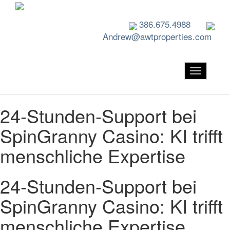
386.675.4988
Andrew@awtproperties.com
Toggle
navigation
24‑Stunden‑Support bei
SpinGranny Casino: KI trifft
menschliche Expertise
24‑Stunden‑Support bei
SpinGranny Casino: KI trifft
menschliche Expertise