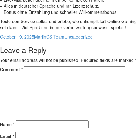
– Alles in deutscher Sprache und mit Lizenzschutz.
– Bonus ohne Einzahlung und schneller Willkommensbonus.
Teste den Service selbst und erlebe, wie unkompliziert Online‑Gaming
sein kann. Viel Spaß und immer verantwortungsbewusst spielen!
Posted
Author
Categories
October 19, 2025
MarlinCS Team
Uncategorized
on
Leave a Reply
Your email address will not be published.
Required fields are marked
*
Comment
*
Name
*
Email
*