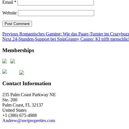
Email
*
Website
Post
Previous
Previous
Romantisches Gaming: Wie das Paare‑Turnier im Crazybuzze
Next
post:
Next
24‑Stunden‑Support bei SpinGranny Casino: KI trifft menschlic
navigation
post:
Memberships
Contact Information
235 Palm Coast Parkway NE
Ste. 200
Palm Coast, FL 32137
United States
+1 (386) 675-4988
Andrew@awtproperties.com