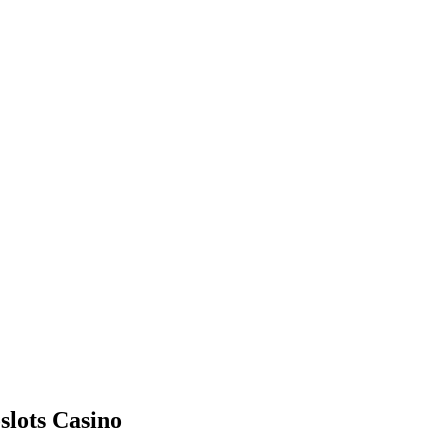
slots Casino