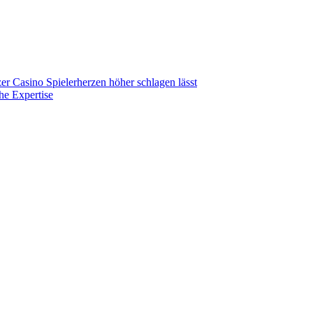
r Casino Spielerherzen höher schlagen lässt
he Expertise