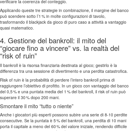
verificare la coerenza del conteggio.
Applicando queste tre strategie in combinazione, il margine del banco
può scendere sotto l’1 % in molte configurazioni di tavolo,
trasformando il blackjack da gioco di puro caso a attività a vantaggio
quasi matematico.
4. Gestione del bankroll: il mito del
“giocare fino a vincere” vs. la realtà del
“risk of ruin”
Il bankroll è la risorsa finanziaria destinata al gioco; gestirlo è la
differenza tra una sessione di divertimento e una perdita catastrofica.
Risk of ruin è la probabilità di perdere l’intero bankroll prima di
raggiungere l’obiettivo di profitto. In un gioco con vantaggio del banco
del 0,5 % e una puntata media del 1 % del bankroll, il risk of ruin può
superare il 30 % dopo 200 mani.
Smontare il mito “tutto o niente”
Anche i giocatori più esperti possono subire una serie di 8‑10 perdite
consecutive. Se la puntata è 5 % del bankroll, una perdita di 10 mani
porta il capitale a meno del 60 % del valore iniziale, rendendo difficile