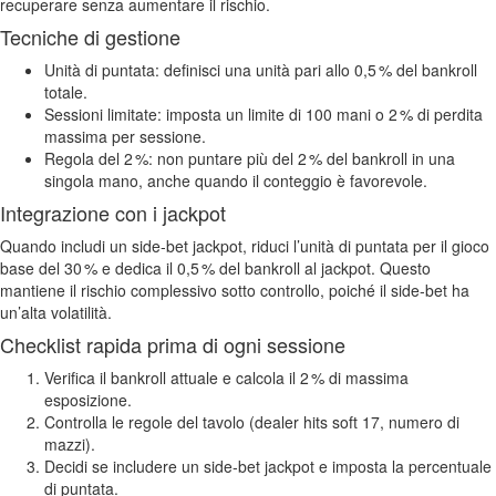
recuperare senza aumentare il rischio.
Tecniche di gestione
Unità di puntata: definisci una unità pari allo 0,5 % del bankroll
totale.
Sessioni limitate: imposta un limite di 100 mani o 2 % di perdita
massima per sessione.
Regola del 2 %: non puntare più del 2 % del bankroll in una
singola mano, anche quando il conteggio è favorevole.
Integrazione con i jackpot
Quando includi un side‑bet jackpot, riduci l’unità di puntata per il gioco
base del 30 % e dedica il 0,5 % del bankroll al jackpot. Questo
mantiene il rischio complessivo sotto controllo, poiché il side‑bet ha
un’alta volatilità.
Checklist rapida prima di ogni sessione
Verifica il bankroll attuale e calcola il 2 % di massima
esposizione.
Controlla le regole del tavolo (dealer hits soft 17, numero di
mazzi).
Decidi se includere un side‑bet jackpot e imposta la percentuale
di puntata.