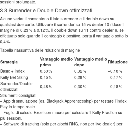
sessioni prolungate.
3.3 Surrender e Double Down ottimizzati
Alcune varianti consentono il late surrender e il double down su
qualsiasi due carte. Utilizzare il surrender su 15 vs dealer 10 riduce il
margine di 0,23 % a 0,12 %. Il double down su 11 contro dealer 6, se
effettuato solo quando il conteggio è positivo, porta il vantaggio sotto lo
0,4 %.
Tabella riassuntiva delle riduzioni di margine
Vantaggio medio
Vantaggio medio
Strategia
Riduzione
prima
dopo
Basic + Index
0,50 %
0,32 %
–0,18 %
Kelly Bet Sizing
0,45 %
0,28 %
–0,17 %
Surrender/Double
0,48 %
0,30 %
–0,18 %
ottimizzati
Strumenti consigliati
– App di simulazione (es. Blackjack Apprenticeship) per testare l’Index
Play in tempo reale.
– Foglio di calcolo Excel con macro per calcolare il Kelly Fraction su
più sessioni.
– Software di tracking (solo per giochi RNG, non per live dealer) per