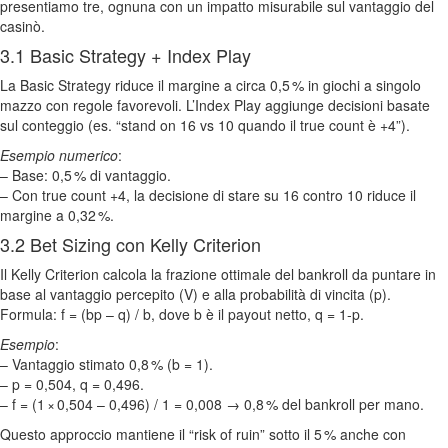
presentiamo tre, ognuna con un impatto misurabile sul vantaggio del
casinò.
3.1 Basic Strategy + Index Play
La Basic Strategy riduce il margine a circa 0,5 % in giochi a singolo
mazzo con regole favorevoli. L’Index Play aggiunge decisioni basate
sul conteggio (es. “stand on 16 vs 10 quando il true count è +4”).
Esempio numerico
:
– Base: 0,5 % di vantaggio.
– Con true count +4, la decisione di stare su 16 contro 10 riduce il
margine a 0,32 %.
3.2 Bet Sizing con Kelly Criterion
Il Kelly Criterion calcola la frazione ottimale del bankroll da puntare in
base al vantaggio percepito (V) e alla probabilità di vincita (p).
Formula: f = (bp – q) / b, dove b è il payout netto, q = 1‑p.
Esempio
:
– Vantaggio stimato 0,8 % (b = 1).
– p = 0,504, q = 0,496.
– f = (1 × 0,504 – 0,496) / 1 = 0,008 → 0,8 % del bankroll per mano.
Questo approccio mantiene il “risk of ruin” sotto il 5 % anche con