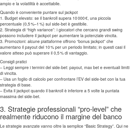
ampio e la volatilità è accettabile.
Quando è conveniente puntare sul jackpot
1. Budget elevato: se il bankroll supera 10 000 €, una piccola
percentuale (0,5 %–1 %) sul side‑bet è gestibile.
2. Strategia di “high variance”: i giocatori che cercano grandi swing
possono includere il jackpot per aumentare la potenziale vincita.
3. Promozioni: alcune piattaforme offrono “bonus jackpot” che
aumentano il payout del 10 % per un periodo limitato; in questi casi il
valore atteso può superare il 0,5 % di vantaggio.
Consigli pratici
– Leggi sempre i termini del side‑bet: payout, max bet e eventuali limiti
di vincita.
– Usa un foglio di calcolo per confrontare l’EV del side‑bet con la tua
strategia di base.
– Evita il jackpot quando il bankroll è inferiore a 5 volte la puntata
massima del side‑bet.
3. Strategie professionali “pro‑level” che
realmente riducono il margine del banco
Le strategie avanzate vanno oltre la semplice “Basic Strategy”. Qui ne