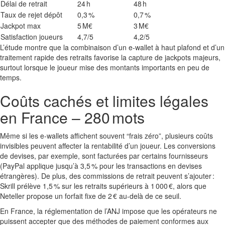
Délai de retrait
24 h
48 h
Taux de rejet dépôt
0,3 %
0,7 %
Jackpot max
5 M€
3 M€
Satisfaction joueurs
4,7/5
4,2/5
L’étude montre que la combinaison d’un e‑wallet à haut plafond et d’un
traitement rapide des retraits favorise la capture de jackpots majeurs,
surtout lorsque le joueur mise des montants importants en peu de
temps.
Coûts cachés et limites légales
en France – 280 mots
Même si les e‑wallets affichent souvent “frais zéro”, plusieurs coûts
invisibles peuvent affecter la rentabilité d’un joueur. Les conversions
de devises, par exemple, sont facturées par certains fournisseurs
(PayPal applique jusqu’à 3,5 % pour les transactions en devises
étrangères). De plus, des commissions de retrait peuvent s’ajouter :
Skrill prélève 1,5 % sur les retraits supérieurs à 1 000 €, alors que
Neteller propose un forfait fixe de 2 € au-delà de ce seuil.
En France, la réglementation de l’ANJ impose que les opérateurs ne
puissent accepter que des méthodes de paiement conformes aux