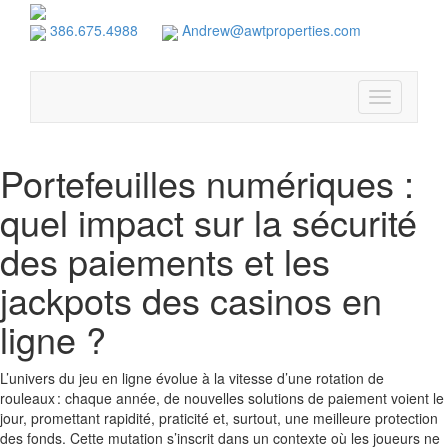
386.675.4988
Andrew@awtproperties.com
Toggle
navigation
Portefeuilles numériques :
quel impact sur la sécurité
des paiements et les
jackpots des casinos en
ligne ?
L’univers du jeu en ligne évolue à la vitesse d’une rotation de
rouleaux : chaque année, de nouvelles solutions de paiement voient le
jour, promettant rapidité, praticité et, surtout, une meilleure protection
des fonds. Cette mutation s’inscrit dans un contexte où les joueurs ne