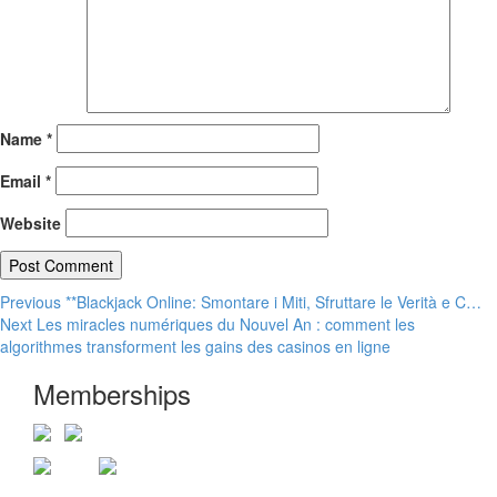
Name
*
Email
*
Website
Post
Previous
Previous
**Blackjack Online: Smontare i Miti, Sfruttare le Verità e C…
Next
post:
Next
Les miracles numériques du Nouvel An : comment les
navigation
post:
algorithmes transforment les gains des casinos en ligne
Memberships