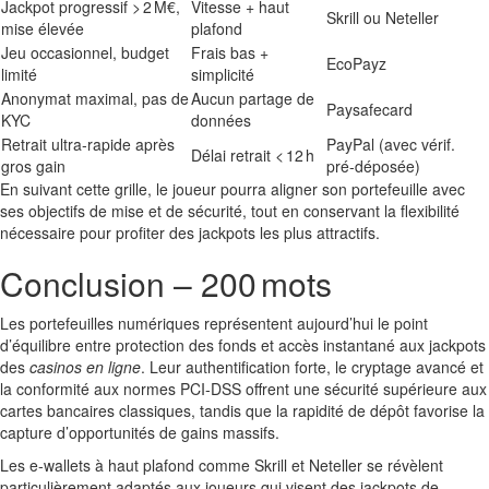
Jackpot progressif > 2 M€,
Vitesse + haut
Skrill ou Neteller
mise élevée
plafond
Jeu occasionnel, budget
Frais bas +
EcoPayz
limité
simplicité
Anonymat maximal, pas de
Aucun partage de
Paysafecard
KYC
données
Retrait ultra‑rapide après
PayPal (avec vérif.
Délai retrait < 12 h
gros gain
pré‑déposée)
En suivant cette grille, le joueur pourra aligner son portefeuille avec
ses objectifs de mise et de sécurité, tout en conservant la flexibilité
nécessaire pour profiter des jackpots les plus attractifs.
Conclusion – 200 mots
Les portefeuilles numériques représentent aujourd’hui le point
d’équilibre entre protection des fonds et accès instantané aux jackpots
des
casinos en ligne
. Leur authentification forte, le cryptage avancé et
la conformité aux normes PCI‑DSS offrent une sécurité supérieure aux
cartes bancaires classiques, tandis que la rapidité de dépôt favorise la
capture d’opportunités de gains massifs.
Les e‑wallets à haut plafond comme Skrill et Neteller se révèlent
particulièrement adaptés aux joueurs qui visent des jackpots de