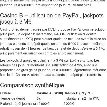
(supérieurs à 50 000 €) proviennent de joueurs utilisant Skrill.
Casino B – utilisation de PayPal, jackpots
jusqu’à 3 M€
Casino B, également agréé par l’ANJ, propose PayPal comme solution
principale. Le dépôt est instantané, mais la vérification d’identité
supplémentaire (KYC) peut ajouter quelques minutes avant la mise en
jeu. Les plafonds de dépôt quotidien sont de 5 000 €, avec un délai de
retrait moyen de 48 heures. Le taux de rejet de dépôt s’élève à 0,7 %,
principalement en raison de contrôles anti‑blanchiment.
Les jackpots disponibles culminent à 3 M€ sur
Divine Fortune
. Les
retours des joueurs montrent une satisfaction de 4,2/5, avec une
proportion de gros gains (supérieurs à 30 000 €) légèrement inférieure
à celle de Casino A, attribuée aux plafonds de dépôt plus restrictifs.
Comparaison synthétique
Critère
Casino A (Skrill)
Casino B (PayPal)
Temps de dépôt
5 s
Instantané (± 2 min KYC)
Plafond dépôt journalier
10 000 €
5 000 €