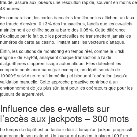
fraude, assure aux joueurs une résolution rapide, souvent en moins de
48 heures.
En comparaison, les cartes bancaires traditionnelles affichent un taux
de fraude d’environ 0,13 % des transactions, tandis que les e‑wallets
maintiennent ce chiffre sous la barre des 0,05 %. Cette différence
s’explique par le fait que les portefeuilles ne transmettent jamais les
numéros de carte au casino, limitant ainsi les vecteurs d’attaque.
Enfin, les solutions de monitoring en temps réel, comme le « risk
engine » de PayPal, analysent chaque transaction à l’aide
d’algorithmes d’apprentissage automatique. Elles détectent les
comportements anormaux (par exemple, un dépôt soudain de
10 000 € suivi d’un retrait immédiat) et bloquent l’opération jusqu’à
validation manuelle. Cette approche proactive contribue à un
environnement de jeu plus sûr, tant pour les opérateurs que pour les
joueurs de
argent réel
.
Influence des e‑wallets sur
l’accès aux jackpots – 300 mots
Le temps de dépôt est un facteur décisif lorsqu’un jackpot progressif
approche de son plafond. Un joueur qui parvient à placer 100 € en