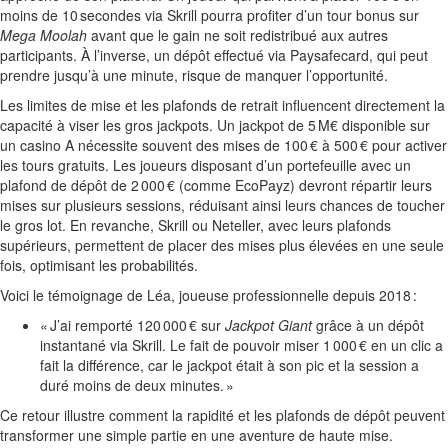
moins de 10 secondes via Skrill pourra profiter d’un tour bonus sur
Mega Moolah
avant que le gain ne soit redistribué aux autres
participants. À l’inverse, un dépôt effectué via Paysafecard, qui peut
prendre jusqu’à une minute, risque de manquer l’opportunité.
Les limites de mise et les plafonds de retrait influencent directement la
capacité à viser les gros jackpots. Un jackpot de 5 M€ disponible sur
un casino A nécessite souvent des mises de 100 € à 500 € pour activer
les tours gratuits. Les joueurs disposant d’un portefeuille avec un
plafond de dépôt de 2 000 € (comme EcoPayz) devront répartir leurs
mises sur plusieurs sessions, réduisant ainsi leurs chances de toucher
le gros lot. En revanche, Skrill ou Neteller, avec leurs plafonds
supérieurs, permettent de placer des mises plus élevées en une seule
fois, optimisant les probabilités.
Voici le témoignage de Léa, joueuse professionnelle depuis 2018 :
« J’ai remporté 120 000 € sur
Jackpot Giant
grâce à un dépôt
instantané via Skrill. Le fait de pouvoir miser 1 000 € en un clic a
fait la différence, car le jackpot était à son pic et la session a
duré moins de deux minutes. »
Ce retour illustre comment la rapidité et les plafonds de dépôt peuvent
transformer une simple partie en une aventure de haute mise.