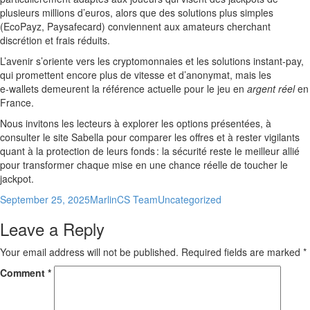
plusieurs millions d’euros, alors que des solutions plus simples
(EcoPayz, Paysafecard) conviennent aux amateurs cherchant
discrétion et frais réduits.
L’avenir s’oriente vers les cryptomonnaies et les solutions instant‑pay,
qui promettent encore plus de vitesse et d’anonymat, mais les
e‑wallets demeurent la référence actuelle pour le jeu en
argent réel
en
France.
Nous invitons les lecteurs à explorer les options présentées, à
consulter le site Sabella pour comparer les offres et à rester vigilants
quant à la protection de leurs fonds : la sécurité reste le meilleur allié
pour transformer chaque mise en une chance réelle de toucher le
jackpot.
Posted
Author
Categories
September 25, 2025
MarlinCS Team
Uncategorized
on
Leave a Reply
Your email address will not be published.
Required fields are marked
*
Comment
*