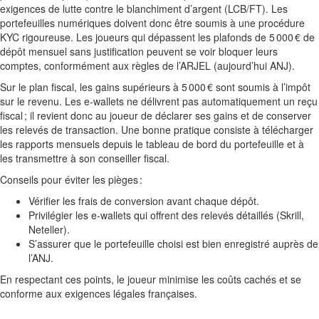
exigences de lutte contre le blanchiment d’argent (LCB/FT). Les
portefeuilles numériques doivent donc être soumis à une procédure
KYC rigoureuse. Les joueurs qui dépassent les plafonds de 5 000 € de
dépôt mensuel sans justification peuvent se voir bloquer leurs
comptes, conformément aux règles de l’ARJEL (aujourd’hui ANJ).
Sur le plan fiscal, les gains supérieurs à 5 000 € sont soumis à l’impôt
sur le revenu. Les e‑wallets ne délivrent pas automatiquement un reçu
fiscal ; il revient donc au joueur de déclarer ses gains et de conserver
les relevés de transaction. Une bonne pratique consiste à télécharger
les rapports mensuels depuis le tableau de bord du portefeuille et à
les transmettre à son conseiller fiscal.
Conseils pour éviter les pièges :
Vérifier les frais de conversion avant chaque dépôt.
Privilégier les e‑wallets qui offrent des relevés détaillés (Skrill,
Neteller).
S’assurer que le portefeuille choisi est bien enregistré auprès de
l’ANJ.
En respectant ces points, le joueur minimise les coûts cachés et se
conforme aux exigences légales françaises.