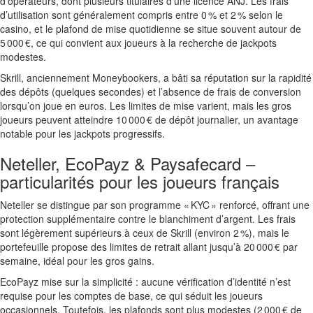
d’opérateurs, dont plusieurs titulaires d’une licence ANJ. Les frais
d’utilisation sont généralement compris entre 0 % et 2 % selon le
casino, et le plafond de mise quotidienne se situe souvent autour de
5 000 €, ce qui convient aux joueurs à la recherche de jackpots
modestes.
Skrill, anciennement Moneybookers, a bâti sa réputation sur la rapidité
des dépôts (quelques secondes) et l’absence de frais de conversion
lorsqu’on joue en euros. Les limites de mise varient, mais les gros
joueurs peuvent atteindre 10 000 € de dépôt journalier, un avantage
notable pour les jackpots progressifs.
Neteller, EcoPayz & Paysafecard –
particularités pour les joueurs français
Neteller se distingue par son programme « KYC » renforcé, offrant une
protection supplémentaire contre le blanchiment d’argent. Les frais
sont légèrement supérieurs à ceux de Skrill (environ 2 %), mais le
portefeuille propose des limites de retrait allant jusqu’à 20 000 € par
semaine, idéal pour les gros gains.
EcoPayz mise sur la simplicité : aucune vérification d’identité n’est
requise pour les comptes de base, ce qui séduit les joueurs
occasionnels. Toutefois, les plafonds sont plus modestes (2 000 € de