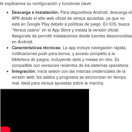
te explicamos su configuración y funciones clave:
Descarga e instalación:
Para dispositivos Android, descarga el
APK desde el sitio web oficial de versus apuestas, ya que no
está en Google Play debido a políticas de juego. En iOS, busca
“Versus casino” en el App Store y instala la versión oficial.
Asegúrate de permitir instalaciones desde fuentes desconocidas
en Android.
Características técnicas:
La app incluye navegación rápida,
notificaciones push para bonos, y acceso completo a la
biblioteca de juegos, incluyendo slots y mesas en vivo. Es
compatible con versiones recientes de los sistemas operativos.
Integración:
Inicia sesión con las mismas credenciales de la
versión web; los saldos y progresos se sincronizan en tiempo
real, ideal para versus apuestas sobre la marcha.