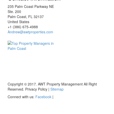
235 Palm Coast Parkway NE
Ste. 200
Palm Coast, FL 32137
United States
+1 (386) 675-4988
Andrew@awtproperties.com
Copyright © 2017. AWT Property Management All Right
Reserved. Privacy Policy |
Sitemap
Connect with us:
Facebook
|