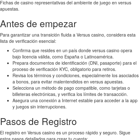
Fichas de casino representativas del ambiente de juego en versus
apuestas.
Antes de empezar
Para garantizar una transición fluida a Versus casino, considera esta
lista de verificación esencial:
Confirma que resides en un país donde versus casino opera
bajo licencia válida, como España o Latinoamérica.
Prepara documentos de identificación (DNI, pasaporte) para el
proceso de verificación KYC, obligatorio para retiros.
Revisa los términos y condiciones, especialmente los asociados
a bonos, para evitar malentendidos en versus apuestas.
Selecciona un método de pago compatible, como tarjetas o
billeteras electrónicas, y verifica los límites de transacción.
Asegura una conexión a Internet estable para acceder a la app
y juegos sin interrupciones.
Pasos de Registro
El registro en Versus casino es un proceso rápido y seguro. Sigue
estos pasos detallados para crear tu cuenta: