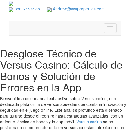
386.675.4988
Andrew@awtproperties.com
Toggle
navigation
Desglose Técnico de
Versus Casino: Cálculo de
Bonos y Solución de
Errores en la App
Bienvenido a este manual exhaustivo sobre Versus casino, una
destacada plataforma de versus apuestas que combina innovación y
seguridad en el juego online. Este análisis profundo está diseñado
para guiarte desde el registro hasta estrategias avanzadas, con un
enfoque técnico en bonos y la app móvil.
Versus casino
se ha
posicionado como un referente en versus apuestas, ofreciendo una