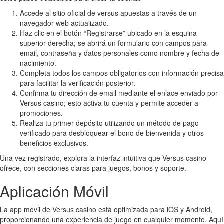
Accede al sitio oficial de versus apuestas a través de un
navegador web actualizado.
Haz clic en el botón “Registrarse” ubicado en la esquina
superior derecha; se abrirá un formulario con campos para
email, contraseña y datos personales como nombre y fecha de
nacimiento.
Completa todos los campos obligatorios con información precisa
para facilitar la verificación posterior.
Confirma tu dirección de email mediante el enlace enviado por
Versus casino; esto activa tu cuenta y permite acceder a
promociones.
Realiza tu primer depósito utilizando un método de pago
verificado para desbloquear el bono de bienvenida y otros
beneficios exclusivos.
Una vez registrado, explora la interfaz intuitiva que Versus casino
ofrece, con secciones claras para juegos, bonos y soporte.
Aplicación Móvil
La app móvil de Versus casino está optimizada para iOS y Android,
proporcionando una experiencia de juego en cualquier momento. Aquí