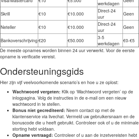
Visa/Mastercard
€10
€5.000
Geen
werkdagen
Direct-24
Skrill
€10
€10.000
Geen
uur
Direct-24
Neteller
€10
€10.000
Geen
uur
3-5
Bankoverschrijving
€20
€50.000
€0-€5
werkdagen
De meeste opnames worden binnen 24 uur verwerkt. Voor de eerste
opname is verificatie vereist.
Ondersteuningsgids
Hier zijn vijf veelvoorkomende scenario’s en hoe u ze oplost:
Wachtwoord vergeten:
Klik op ‘Wachtwoord vergeten’ op de
inlogpagina. Volg de instructies in de e-mail om een nieuw
wachtwoord in te stellen.
Bonus niet gecrediteerd:
Neem contact op met de
klantenservice via livechat. Vermeld uw gebruikersnaam en de
bonuscode die u heeft gebruikt. Controleer ook of u de minimale
storting hebt voldaan.
Opname vertraagd:
Controleer of u aan de inzetvereisten hebt