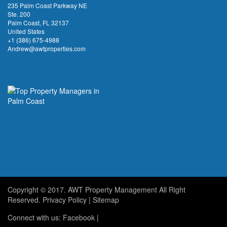
235 Palm Coast Parkway NE
Ste. 200
Palm Coast, FL 32137
United States
+1 (386) 675-4988
Andrew@awtproperties.com
Copyright © 2017. AWT Property Management All Right
Reserved. Privacy Policy |
Sitemap
Connect with us:
Facebook
|