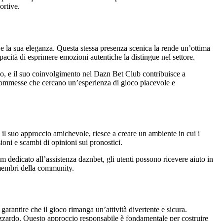
ortive.
e e la sua eleganza. Questa stessa presenza scenica la rende un’ottima
pacità di esprimere emozioni autentiche la distingue nel settore.
llo, e il suo coinvolgimento nel Dazn Bet Club contribuisce a
scommesse che cercano un’esperienza di gioco piacevole e
l suo approccio amichevole, riesce a creare un ambiente in cui i
oni e scambi di opinioni sui pronostici.
m dedicato all’assistenza daznbet, gli utenti possono ricevere aiuto in
i membri della community.
arantire che il gioco rimanga un’attività divertente e sicura.
’azzardo. Questo approccio responsabile è fondamentale per costruire