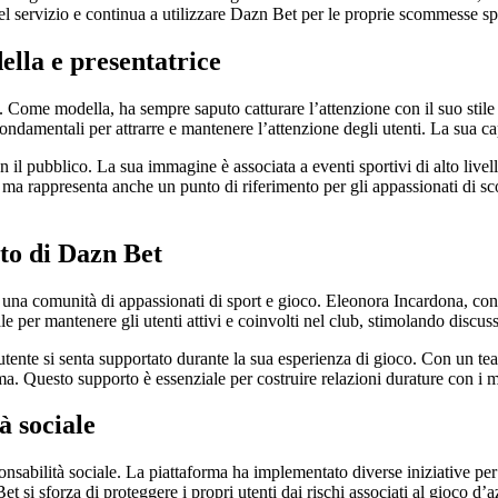
el servizio e continua a utilizzare Dazn Bet per le proprie scommesse sp
lla e presentatrice
e. Come modella, ha sempre saputo catturare l’attenzione con il suo stil
ondamentali per attrarre e mantenere l’attenzione degli utenti. La sua ca
n il pubblico. La sua immagine è associata a eventi sportivi di alto live
, ma rappresenta anche un punto di riferimento per gli appassionati di 
to di Dazn Bet
a comunità di appassionati di sport e gioco. Eleonora Incardona, con i
per mantenere gli utenti attivi e coinvolti nel club, stimolando discussi
utente si senta supportato durante la sua esperienza di gioco. Con un tea
orma. Questo supporto è essenziale per costruire relazioni durature con 
à sociale
abilità sociale. La piattaforma ha implementato diverse iniziative per g
t si sforza di proteggere i propri utenti dai rischi associati al gioco d