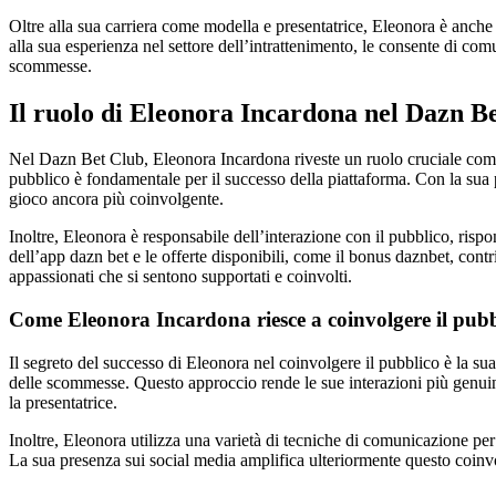
Oltre alla sua carriera come modella e presentatrice, Eleonora è anche 
alla sua esperienza nel settore dell’intrattenimento, le consente di co
scommesse.
Il ruolo di Eleonora Incardona nel Dazn B
Nel Dazn Bet Club, Eleonora Incardona riveste un ruolo cruciale come p
pubblico è fondamentale per il successo della piattaforma. Con la sua 
gioco ancora più coinvolgente.
Inoltre, Eleonora è responsabile dell’interazione con il pubblico, ris
dell’app dazn bet e le offerte disponibili, come il bonus daznbet, con
appassionati che si sentono supportati e coinvolti.
Come Eleonora Incardona riesce a coinvolgere il pubb
Il segreto del successo di Eleonora nel coinvolgere il pubblico è la su
delle scommesse. Questo approccio rende le sue interazioni più genuine
la presentatrice.
Inoltre, Eleonora utilizza una varietà di tecniche di comunicazione per m
La sua presenza sui social media amplifica ulteriormente questo coinvo