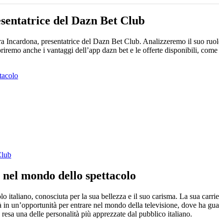
sentatrice del Dazn Bet Club
ora Incardona, presentatrice del Dazn Bet Club. Analizzeremo il suo ruolo
iremo anche i vantaggi dell’app dazn bet e le offerte disponibili, com
tacolo
Club
 nel mondo dello spettacolo
 italiano, conosciuta per la sua bellezza e il suo carisma. La sua carri
à in un’opportunità per entrare nel mondo della televisione, dove ha gua
 resa una delle personalità più apprezzate dal pubblico italiano.