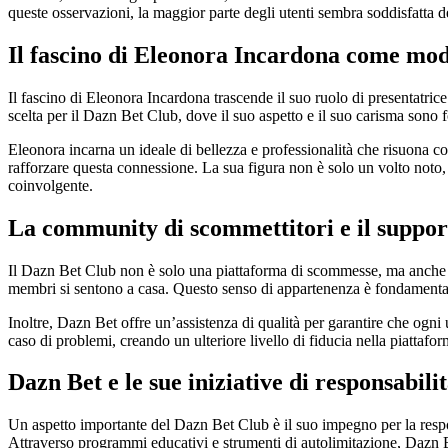
queste osservazioni, la maggior parte degli utenti sembra soddisfatta d
Il fascino di Eleonora Incardona come mode
Il fascino di Eleonora Incardona trascende il suo ruolo di presentatric
scelta per il Dazn Bet Club, dove il suo aspetto e il suo carisma sono f
Eleonora incarna un ideale di bellezza e professionalità che risuona co
rafforzare questa connessione. La sua figura non è solo un volto noto
coinvolgente.
La community di scommettitori e il suppor
Il Dazn Bet Club non è solo una piattaforma di scommesse, ma anche un
membri si sentono a casa. Questo senso di appartenenza è fondamentale 
Inoltre, Dazn Bet offre un’assistenza di qualità per garantire che ogni 
caso di problemi, creando un ulteriore livello di fiducia nella piattaf
Dazn Bet e le sue iniziative di responsabilit
Un aspetto importante del Dazn Bet Club è il suo impegno per la respons
Attraverso programmi educativi e strumenti di autolimitazione, Dazn Be