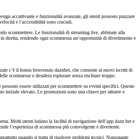
esign accattivante e funzionalità avanzate, gli utenti possono piazzare
ocità e l’accessibilità sono cruciali.
ando scommettere. Le funzionalità di streaming live, abbinate alla
 in diretta, rendendo ogni scommessa un’opportunità di divertimento e
zate c’è il bonus benvenuto daznbet, che consente ai nuovi iscritti di
 delle scommesse e desidera esplorare senza rischiare troppo.
possono essere utilizzati per scommettere su eventi specifici. Queste
nto iniziale elevato. Le promozioni sono una chiave per attrarre e
ma. Molti utenti lodano la facilità di navigazione dell’app dazn bet e
rende l’esperienza di scommessa più coinvolgente e divertente.
prattutto quando si tratta di risolvere problemi tecnici. Nonostante