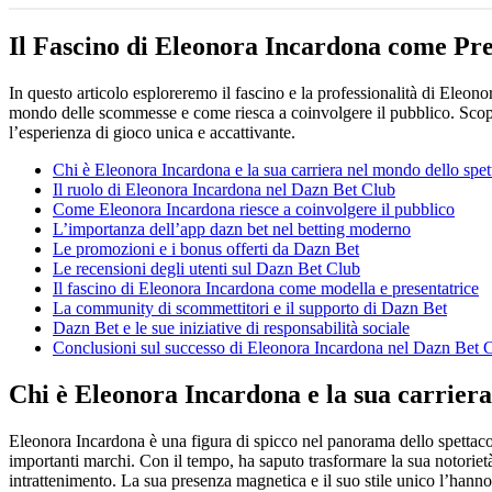
Il Fascino di Eleonora Incardona come Pre
In questo articolo esploreremo il fascino e la professionalità di Eleon
mondo delle scommesse e come riesca a coinvolgere il pubblico. Scopr
l’esperienza di gioco unica e accattivante.
Chi è Eleonora Incardona e la sua carriera nel mondo dello spet
Il ruolo di Eleonora Incardona nel Dazn Bet Club
Come Eleonora Incardona riesce a coinvolgere il pubblico
L’importanza dell’app dazn bet nel betting moderno
Le promozioni e i bonus offerti da Dazn Bet
Le recensioni degli utenti sul Dazn Bet Club
Il fascino di Eleonora Incardona come modella e presentatrice
La community di scommettitori e il supporto di Dazn Bet
Dazn Bet e le sue iniziative di responsabilità sociale
Conclusioni sul successo di Eleonora Incardona nel Dazn Bet 
Chi è Eleonora Incardona e la sua carriera
Eleonora Incardona è una figura di spicco nel panorama dello spettacolo
importanti marchi. Con il tempo, ha saputo trasformare la sua notoriet
intrattenimento. La sua presenza magnetica e il suo stile unico l’hanno