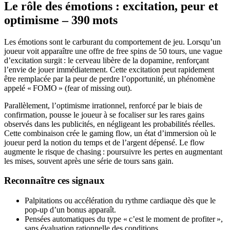
Le rôle des émotions : excitation, peur et
optimisme – 390 mots
Les émotions sont le carburant du comportement de jeu. Lorsqu’un
joueur voit apparaître une offre de free spins de 50 tours, une vague
d’excitation surgit : le cerveau libère de la dopamine, renforçant
l’envie de jouer immédiatement. Cette excitation peut rapidement
être remplacée par la peur de perdre l’opportunité, un phénomène
appelé « FOMO » (fear of missing out).
Parallèlement, l’optimisme irrationnel, renforcé par le biais de
confirmation, pousse le joueur à se focaliser sur les rares gains
observés dans les publicités, en négligeant les probabilités réelles.
Cette combinaison crée le gaming flow, un état d’immersion où le
joueur perd la notion du temps et de l’argent dépensé. Le flow
augmente le risque de chasing : poursuivre les pertes en augmentant
les mises, souvent après une série de tours sans gain.
Reconnaître ces signaux
Palpitations ou accélération du rythme cardiaque dès que le
pop‑up d’un bonus apparaît.
Pensées automatiques du type « c’est le moment de profiter »,
sans évaluation rationnelle des conditions.