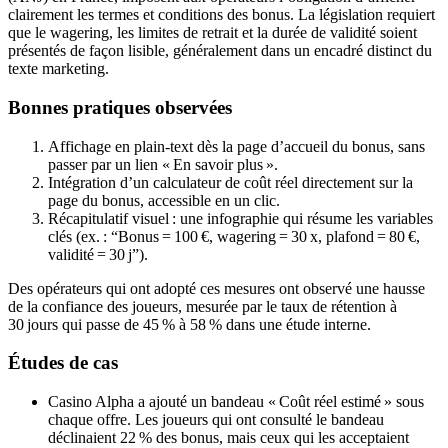
clairement les termes et conditions des bonus. La législation requiert
que le wagering, les limites de retrait et la durée de validité soient
présentés de façon lisible, généralement dans un encadré distinct du
texte marketing.
Bonnes pratiques observées
Affichage en plain‑text dès la page d’accueil du bonus, sans
passer par un lien « En savoir plus ».
Intégration d’un calculateur de coût réel directement sur la
page du bonus, accessible en un clic.
Récapitulatif visuel : une infographie qui résume les variables
clés (ex. : “Bonus = 100 €, wagering = 30 x, plafond = 80 €,
validité = 30 j”).
Des opérateurs qui ont adopté ces mesures ont observé une hausse
de la confiance des joueurs, mesurée par le taux de rétention à
30 jours qui passe de 45 % à 58 % dans une étude interne.
Études de cas
Casino Alpha a ajouté un bandeau « Coût réel estimé » sous
chaque offre. Les joueurs qui ont consulté le bandeau
déclinaient 22 % des bonus, mais ceux qui les acceptaient