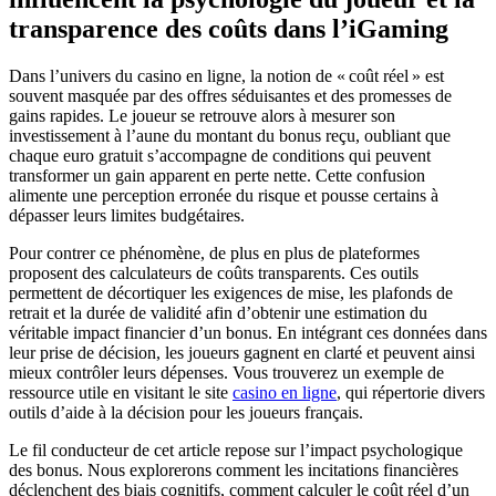
transparence des coûts dans l’iGaming
Dans l’univers du casino en ligne, la notion de « coût réel » est
souvent masquée par des offres séduisantes et des promesses de
gains rapides. Le joueur se retrouve alors à mesurer son
investissement à l’aune du montant du bonus reçu, oubliant que
chaque euro gratuit s’accompagne de conditions qui peuvent
transformer un gain apparent en perte nette. Cette confusion
alimente une perception erronée du risque et pousse certains à
dépasser leurs limites budgétaires.
Pour contrer ce phénomène, de plus en plus de plateformes
proposent des calculateurs de coûts transparents. Ces outils
permettent de décortiquer les exigences de mise, les plafonds de
retrait et la durée de validité afin d’obtenir une estimation du
véritable impact financier d’un bonus. En intégrant ces données dans
leur prise de décision, les joueurs gagnent en clarté et peuvent ainsi
mieux contrôler leurs dépenses. Vous trouverez un exemple de
ressource utile en visitant le site
casino en ligne
, qui répertorie divers
outils d’aide à la décision pour les joueurs français.
Le fil conducteur de cet article repose sur l’impact psychologique
des bonus. Nous explorerons comment les incitations financières
déclenchent des biais cognitifs, comment calculer le coût réel d’un