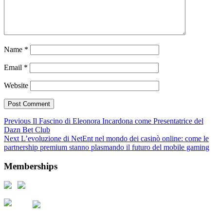
Name
*
Email
*
Website
Post
Previous
Previous
Il Fascino di Eleonora Incardona come Presentatrice del
post:
Dazn Bet Club
navigation
Next
Next
L’evoluzione di NetEnt nel mondo dei casinò online: come le
post:
partnership premium stanno plasmando il futuro del mobile gaming
Memberships