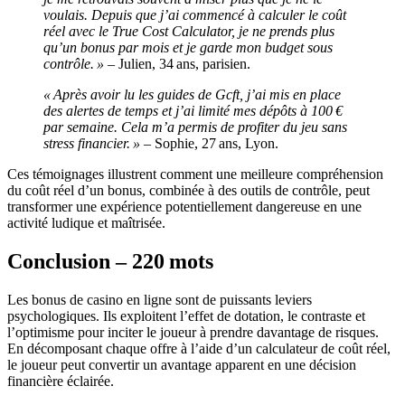
voulais. Depuis que j’ai commencé à calculer le coût
réel avec le True Cost Calculator, je ne prends plus
qu’un bonus par mois et je garde mon budget sous
contrôle. »
– Julien, 34 ans, parisien.
« Après avoir lu les guides de Gcft, j’ai mis en place
des alertes de temps et j’ai limité mes dépôts à 100 €
par semaine. Cela m’a permis de profiter du jeu sans
stress financier. »
– Sophie, 27 ans, Lyon.
Ces témoignages illustrent comment une meilleure compréhension
du coût réel d’un bonus, combinée à des outils de contrôle, peut
transformer une expérience potentiellement dangereuse en une
activité ludique et maîtrisée.
Conclusion – 220 mots
Les bonus de casino en ligne sont de puissants leviers
psychologiques. Ils exploitent l’effet de dotation, le contraste et
l’optimisme pour inciter le joueur à prendre davantage de risques.
En décomposant chaque offre à l’aide d’un calculateur de coût réel,
le joueur peut convertir un avantage apparent en une décision
financière éclairée.