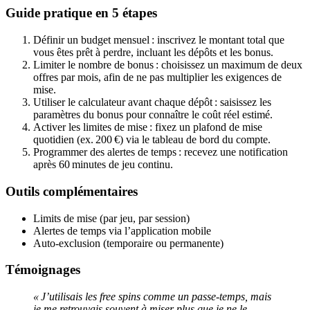
Guide pratique en 5 étapes
Définir un budget mensuel : inscrivez le montant total que
vous êtes prêt à perdre, incluant les dépôts et les bonus.
Limiter le nombre de bonus : choisissez un maximum de deux
offres par mois, afin de ne pas multiplier les exigences de
mise.
Utiliser le calculateur avant chaque dépôt : saisissez les
paramètres du bonus pour connaître le coût réel estimé.
Activer les limites de mise : fixez un plafond de mise
quotidien (ex. 200 €) via le tableau de bord du compte.
Programmer des alertes de temps : recevez une notification
après 60 minutes de jeu continu.
Outils complémentaires
Limits de mise (par jeu, par session)
Alertes de temps via l’application mobile
Auto‑exclusion (temporaire ou permanente)
Témoignages
« J’utilisais les free spins comme un passe‑temps, mais
je me retrouvais souvent à miser plus que je ne le