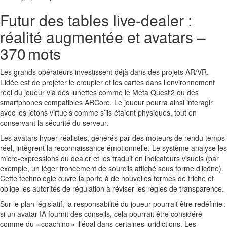
Futur des tables live‑dealer :
réalité augmentée et avatars –
370 mots
Les grands opérateurs investissent déjà dans des projets AR/VR.
L’idée est de projeter le croupier et les cartes dans l’environnement
réel du joueur via des lunettes comme le Meta Quest 2 ou des
smartphones compatibles ARCore. Le joueur pourra ainsi interagir
avec les jetons virtuels comme s’ils étaient physiques, tout en
conservant la sécurité du serveur.
Les avatars hyper‑réalistes, générés par des moteurs de rendu temps
réel, intègrent la reconnaissance émotionnelle. Le système analyse les
micro‑expressions du dealer et les traduit en indicateurs visuels (par
exemple, un léger froncement de sourcils affiché sous forme d’icône).
Cette technologie ouvre la porte à de nouvelles formes de triche et
oblige les autorités de régulation à réviser les règles de transparence.
Sur le plan législatif, la responsabilité du joueur pourrait être redéfinie :
si un avatar IA fournit des conseils, cela pourrait être considéré
comme du « coaching » illégal dans certaines juridictions. Les