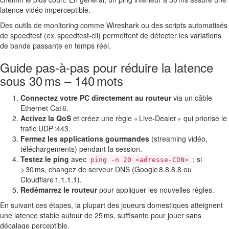
latence vidéo imperceptible.
Des outils de monitoring comme Wireshark ou des scripts automatisés
de speedtest (ex. speedtest-cli) permettent de détecter les variations
de bande passante en temps réel.
Guide pas‑à‑pas pour réduire la latence
sous 30 ms – 140 mots
Connectez votre PC directement au routeur
via un câble
Ethernet Cat 6.
Activez la QoS
et créez une règle « Live‑Dealer » qui priorise le
trafic UDP :443.
Fermez les applications gourmandes
(streaming vidéo,
téléchargements) pendant la session.
Testez le ping
avec
; si
ping -n 20 <adresse‑CDN>
> 30 ms, changez de serveur DNS (Google 8.8.8.8 ou
Cloudflare 1.1.1.1).
Redémarrez le routeur
pour appliquer les nouvelles règles.
En suivant ces étapes, la plupart des joueurs domestiques atteignent
une latence stable autour de 25 ms, suffisante pour jouer sans
décalage perceptible.