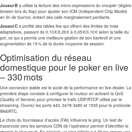
Joueur B
a utilisé la lecture des micro‑expressions du croupier (légère
tension lors du flop) pour ajuster son ICM (Independent Chip Model)
en fin de tournoi, évitant des calls marginalement perdants.
Joueur C
a profité des tables live qui offrent des limites de mise
adaptatives, passant de 0,10 €/0,20 € à 0,05 €/0,10 € selon la taille du
pot, ce qui a permis une meilleure gestion de son bankroll et une
augmentation de 15 % de la durée moyenne de session.
Optimisation du réseau
domestique pour le poker en live
– 330 mots
Une connexion stable est le socle de la performance en live‑dealer. La
première étape consiste à configurer le routeur en activant la QoS
(Quality of Service) pour prioriser le trafic UDP/RTCP utilisé par le
streaming. Ouvrez les ports 443, 3478‑3480 et 1935 pour le protocole
WebRTC.
Le choix du fournisseur d’accès (FAI) influence le ping. Un test de
traceroute vers les serveurs CDN de l’opérateur permet d’identifier le
chemin le plus court. En général, un ping inférieur à 30 ms assure une