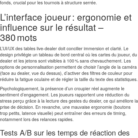
fonds, crucial pour les tournois à structure serrée.
L’interface joueur : ergonomie et
influence sur le résultat –
380 mots
L’UI/UX des tables live‑dealer doit concilier immersion et clarté. Le
design privilégie un tableau de bord central où les cartes du joueur, du
dealer et les jetons sont visibles à 100 % sans chevauchement. Les
options de personnalisation permettent de choisir l’angle de la caméra
(face au dealer, vue du dessus), d’activer des filtres de couleur pour
réduire la fatigue oculaire et de régler la taille du texte des statistiques.
Psychologiquement, la présence d’un croupier réel augmente le
sentiment d’engagement. Les joueurs rapportent une réduction du
stress perçu grâce à la lecture des gestes du dealer, ce qui améliore la
prise de décision. En revanche, une mauvaise ergonomie (boutons
trop petits, latence visuelle) peut entraîner des erreurs de timing,
notamment lors des relances rapides.
Tests A/B sur les temps de réaction des