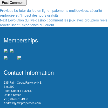
Post
Previous
Previous
Le futur du jeu en ligne : paiements multidevises, sécurité
post:
renforcée et l’impact des tours gratuits
navigation
Next
Next
L’évolution du live‑casino : comment les jeux avec croupiers réels
post:
redéfinissent l’expérience du joueur
Memberships
Contact Information
235 Palm Coast Parkway NE
Ste. 200
Palm Coast, FL 32137
United States
+1 (386) 675-4988
Andrew@awtproperties.com