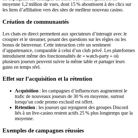
moyenne 1,2 million de vues, dont 15 % aboutissent à des clics sur
les liens d’affiliation vers des sites de meilleur nouveau casino.
Création de communautés
Les chats en direct permettent aux spectateurs d’interagir avec le
croupier et le streamer, posant des questions sur les règles ou les
bonus de bienvenue. Cette interaction crée un sentiment
d’appartenance, comparable à celui d’un club privé. Les plateformes
introduisent même des fonctionnalités de « watch‑party » où
plusieurs joueurs peuvent suivre la même table et partager leurs
gains en temps réel.
Effet sur l’acquisition et la rétention
Acquisition
: les campagnes d’influenceurs augmentent le
trafic de nouveaux joueurs de 30 % en moyenne, surtout
lorsqu’un code promo exclusif est offert.
Rétention
: les joueurs qui rejoignent des groupes Discord
liés à un live‑casino restent actifs 25 % plus longtemps que la
moyenne.
Exemples de campagnes réussies