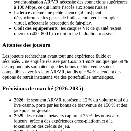
synchronisation AR/VR nécessite des connexions supérieures
à 100 Mbps, ce qui limite l’accès aux zones rurales.
Latence
: même une petite latence (50 ms) peut
désynchroniser les gestes de l’utilisateur avec le croupier
virtuel, affectant la perception de fair‑play.
Coût des équipements
: les casques VR de qualité restent
onéreux (400–800 €), ce qui freine l’adoption massive.
Attentes des joueurs
Les joueurs recherchent avant tout une expérience fluide et
sécurisée. Une enquête réalisée par
Casino Trends
indique que 68 %
des répondants souhaitent que les bonus de bienvenue soient
compatibles avec les jeux AR/VR, tandis que 54 % attendent des
options de retrait instantané via des portefeuilles numériques.
Prévisions de marché (2026‑2035)
2026
: le segment AR/VR représente 12 % du volume total du
live‑casino, porté par les bonus de bienvenue de 150 % et des
jackpots progressifs.
2029
: les casinos métavers capturent 25 % des nouveaux
joueurs, grâce à des expériences cross‑platform et à la
tokenisation des crédits de jeu.