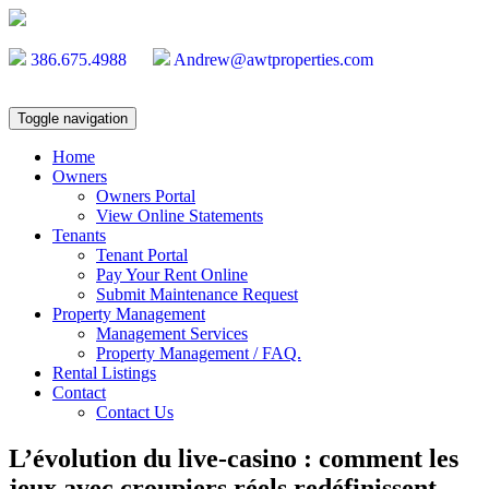
386.675.4988
Andrew@awtproperties.com
Toggle navigation
Home
Owners
Owners Portal
View Online Statements
Tenants
Tenant Portal
Pay Your Rent Online
Submit Maintenance Request
Property Management
Management Services
Property Management / FAQ.
Rental Listings
Contact
Contact Us
L’évolution du live‑casino : comment les
jeux avec croupiers réels redéfinissent