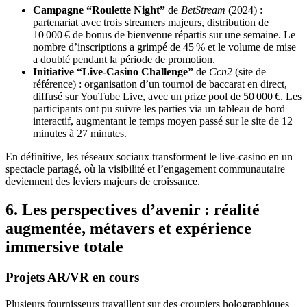
Campagne “Roulette Night”
de
BetStream
(2024) :
partenariat avec trois streamers majeurs, distribution de
10 000 € de bonus de bienvenue répartis sur une semaine. Le
nombre d’inscriptions a grimpé de 45 % et le volume de mise
a doublé pendant la période de promotion.
Initiative “Live‑Casino Challenge”
de
Ccn2
(site de
référence) : organisation d’un tournoi de baccarat en direct,
diffusé sur YouTube Live, avec un prize pool de 50 000 €. Les
participants ont pu suivre les parties via un tableau de bord
interactif, augmentant le temps moyen passé sur le site de 12
minutes à 27 minutes.
En définitive, les réseaux sociaux transforment le live‑casino en un
spectacle partagé, où la visibilité et l’engagement communautaire
deviennent des leviers majeurs de croissance.
6. Les perspectives d’avenir : réalité
augmentée, métavers et expérience
immersive totale
Projets AR/VR en cours
Plusieurs fournisseurs travaillent sur des croupiers holographiques