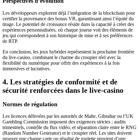
Perspectives d’évolution
Les développeurs explorent déjà l’intégration de la blockchain pour
certifier la provenance des bonus VR, garantissant ainsi l’équité du
tirage. Le potentiel de croissance réside dans la capacité à créer des
expériences personnalisées, où chaque joueur voit des éléments de
jeu qui correspondent à son historique de mise et à ses préférences
de RTP.
En conclusion, les jeux hybrides représentent la prochaine frontière
du live‑casino, combinant le charme du croupier réel avec la
flexibilité du numérique pour offrir des expériences à la fois
immersives et lucratives.
4. Les stratégies de conformité et de
sécurité renforcées dans le live‑casino
Normes de régulation
Les licences délivrées par les autorités de Malte, Gibraltar ou l’UK
Gambling Commission imposent des exigences strictes : audits
trimestriels, contrôle du flux vidéo, et séparation claire entre le RNG
(Random Number Generator) et le croupier réel. Les sites doivent
prouver que chaque carte ou résultat de roulette provient d’une