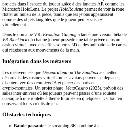
projetés dans l’espace du joueur grâce à des lunettes AR comme les
Microsoft HoloLens. Le projet
HoloRoulette
permet de voir la roue
flotter au milieu de la pièce, tandis que les jetons apparaissent
comme des objets tangibles que le joueur peut « saisir »
virtuellement.
Dans le domaine VR,
Evolution Gaming
a lancé une version bêta de
VR Blackjack
où chaque joueur possède une table privée dans un
casino virtuel, avec des effets sonores 3D et des animations de cartes
qui réagissent aux mouvements de la main.
Intégration dans les métavers
Les métavers tels que
Decentraland
ou
The Sandbox
accueillent
désormais des casinos virtuels où les avatars peuvent se déplacer,
discuter avec des croupiers IA et placer des paris en
crypto‑monnaies. Un projet phare,
MetaCasino
(2025), prévoit des
salles inter‑univers où les joueurs peuvent passer d’une roulette
classique à une roulette à thème futuriste en quelques clics, tout en
conservant leurs crédits de jeu.
Obstacles techniques
Bande passante
: le streaming 8K combiné à la