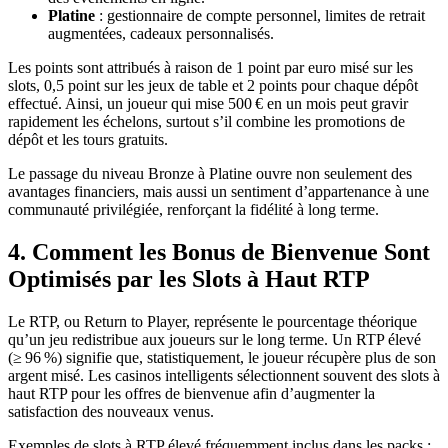
Platine
: gestionnaire de compte personnel, limites de retrait
augmentées, cadeaux personnalisés.
Les points sont attribués à raison de 1 point par euro misé sur les
slots, 0,5 point sur les jeux de table et 2 points pour chaque dépôt
effectué. Ainsi, un joueur qui mise 500 € en un mois peut gravir
rapidement les échelons, surtout s’il combine les promotions de
dépôt et les tours gratuits.
Le passage du niveau Bronze à Platine ouvre non seulement des
avantages financiers, mais aussi un sentiment d’appartenance à une
communauté privilégiée, renforçant la fidélité à long terme.
4. Comment les Bonus de Bienvenue Sont
Optimisés par les Slots à Haut RTP
Le RTP, ou Return to Player, représente le pourcentage théorique
qu’un jeu redistribue aux joueurs sur le long terme. Un RTP élevé
(≥ 96 %) signifie que, statistiquement, le joueur récupère plus de son
argent misé. Les casinos intelligents sélectionnent souvent des slots à
haut RTP pour les offres de bienvenue afin d’augmenter la
satisfaction des nouveaux venus.
Exemples de slots à RTP élevé fréquemment inclus dans les packs :