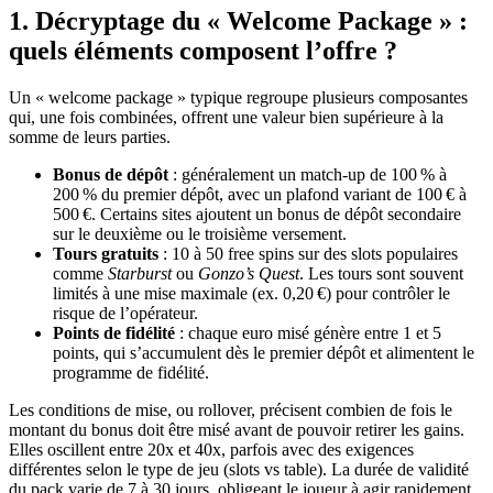
1. Décryptage du « Welcome Package » :
quels éléments composent l’offre ?
Un « welcome package » typique regroupe plusieurs composantes
qui, une fois combinées, offrent une valeur bien supérieure à la
somme de leurs parties.
Bonus de dépôt
: généralement un match‑up de 100 % à
200 % du premier dépôt, avec un plafond variant de 100 € à
500 €. Certains sites ajoutent un bonus de dépôt secondaire
sur le deuxième ou le troisième versement.
Tours gratuits
: 10 à 50 free spins sur des slots populaires
comme
Starburst
ou
Gonzo’s Quest
. Les tours sont souvent
limités à une mise maximale (ex. 0,20 €) pour contrôler le
risque de l’opérateur.
Points de fidélité
: chaque euro misé génère entre 1 et 5
points, qui s’accumulent dès le premier dépôt et alimentent le
programme de fidélité.
Les conditions de mise, ou rollover, précisent combien de fois le
montant du bonus doit être misé avant de pouvoir retirer les gains.
Elles oscillent entre 20x et 40x, parfois avec des exigences
différentes selon le type de jeu (slots vs table). La durée de validité
du pack varie de 7 à 30 jours, obligeant le joueur à agir rapidement.