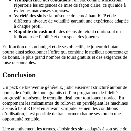
répertorie les exigences de mise de façon claire, ce qui aide à
éviter les mauvaises surprises.
Variété des slots
: la présence de jeux à haut RTP et de
différents niveaux de volatilité garantit une expérience adaptée
à chaque profil.
Rapidité du cash‑out
: des délais de retrait courts sont un
indicateur de fiabilité et de respect des joueurs.
En fonction de son budget et de ses objectifs, le joueur débutant
pourra ainsi sélectionner l’offre qui combine le meilleur pourcentage
de bonus, le plus grand nombre de tours gratuits et des exigences de
mise raisonnables.
Conclusion
Un pack de bienvenue généreux, judicieusement structuré autour de
bonus de dépôt, de tours gratuits et d’un programme de fidélité
progressif, représente le tremplin idéal pour tout joueur novice. En
comprenant les mécanismes du rollover, en privilégiant les machines
à sous à haut RTP et en suivant scrupuleusement les conditions
d’utilisation, il est possible de transformer chaque session en une
opportunité rentable.
Lire attentivement les termes, choisir des slots adaptés à son style de