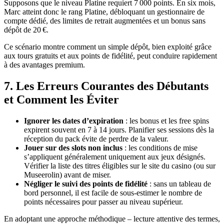
Supposons que le niveau Platine requiert 7 000 points. En six mois,
Marc atteint donc le rang Platine, débloquant un gestionnaire de
compte dédié, des limites de retrait augmentées et un bonus sans
dépôt de 20 €.
Ce scénario montre comment un simple dépôt, bien exploité grâce
aux tours gratuits et aux points de fidélité, peut conduire rapidement
à des avantages premium.
7. Les Erreurs Courantes des Débutants
et Comment les Éviter
Ignorer les dates d’expiration
: les bonus et les free spins
expirent souvent en 7 à 14 jours. Planifier ses sessions dès la
réception du pack évite de perdre de la valeur.
Jouer sur des slots non inclus
: les conditions de mise
s’appliquent généralement uniquement aux jeux désignés.
Vérifier la liste des titres éligibles sur le site du casino (ou sur
Museerolin) avant de miser.
Négliger le suivi des points de fidélité
: sans un tableau de
bord personnel, il est facile de sous‑estimer le nombre de
points nécessaires pour passer au niveau supérieur.
En adoptant une approche méthodique – lecture attentive des termes,