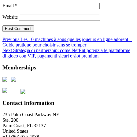
Email
*
Website
Post
Previous
Previous
Les 10 machines à sous que les joueurs en ligne adorent –
post:
Guide pratique pour choisir sans se tromper
navigation
Next
Next
Strategia di partnership: come NetEnt potenzia le piattaforme
post:
di gioco con VIP, pagamenti sicuri e slot premium
Memberships
Contact Information
235 Palm Coast Parkway NE
Ste. 200
Palm Coast, FL 32137
United States
+1 (386) 675-4988