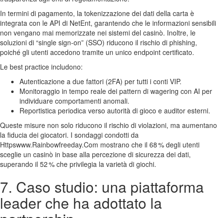
In termini di pagamento, la tokenizzazione dei dati della carta è
integrata con le API di NetEnt, garantendo che le informazioni sensibili
non vengano mai memorizzate nei sistemi del casinò. Inoltre, le
soluzioni di “single sign‑on” (SSO) riducono il rischio di phishing,
poiché gli utenti accedono tramite un unico endpoint certificato.
Le best practice includono:
Autenticazione a due fattori (2FA) per tutti i conti VIP.
Monitoraggio in tempo reale dei pattern di wagering con AI per
individuare comportamenti anomali.
Reportistica periodica verso autorità di gioco e auditor esterni.
Queste misure non solo riducono il rischio di violazioni, ma aumentano
la fiducia dei giocatori. I sondaggi condotti da
Httpswww.Rainbowfreeday.Com mostrano che il 68 % degli utenti
sceglie un casinò in base alla percezione di sicurezza dei dati,
superando il 52 % che privilegia la varietà di giochi.
7. Caso studio: una piattaforma
leader che ha adottato la