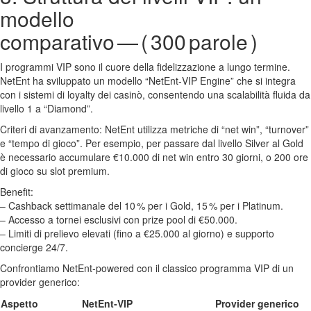
modello
comparativo — ( 300 parole )
I programmi VIP sono il cuore della fidelizzazione a lungo termine.
NetEnt ha sviluppato un modello “NetEnt‑VIP Engine” che si integra
con i sistemi di loyalty dei casinò, consentendo una scalabilità fluida da
livello 1 a “Diamond”.
Criteri di avanzamento: NetEnt utilizza metriche di “net win”, “turnover”
e “tempo di gioco”. Per esempio, per passare dal livello Silver al Gold
è necessario accumulare €10.000 di net win entro 30 giorni, o 200 ore
di gioco su slot premium.
Benefit:
– Cashback settimanale del 10 % per i Gold, 15 % per i Platinum.
– Accesso a tornei esclusivi con prize pool di €50.000.
– Limiti di prelievo elevati (fino a €25.000 al giorno) e supporto
concierge 24/7.
Confrontiamo NetEnt‑powered con il classico programma VIP di un
provider generico:
Aspetto
NetEnt‑VIP
Provider generico