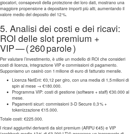
giocatori, consapevoli della protezione dei loro dati, mostrano una
maggiore propensione a depositare importi più alti, aumentando il
valore medio del deposito del 12 %.
5. Analisi dei costi e dei ricavi:
ROI delle slot premium +
VIP — ( 260 parole )
Per valutare l’investimento, è utile un modello di ROI che consideri
costi di licenza, integrazione VIP e commissioni di pagamento.
Supponiamo un casinò con 1 milione di euro di fatturato mensile.
Licenza NetEnt: €0,12 per giro, con una media di 1,5 milioni di
spin al mese → €180.000.
Programma VIP: costi di gestione (software + staff) €30.000 al
mese.
Pagamenti sicuri: commissioni 3‑D Secure 0,3 % +
tokenizzazione €15.000.
Totale costi: €225.000.
I ricavi aggiuntivi derivanti da slot premium (ARPU €45) e VIP
(cashback medio 12 % di €3.200 LTV) generano un incremento di