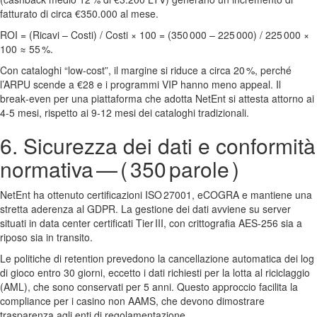
fatturato di circa €350.000 al mese.
ROI = (Ricavi – Costi) / Costi × 100 = (350 000 – 225 000) / 225 000 ×
100 ≈ 55 %.
Con cataloghi “low‑cost”, il margine si riduce a circa 20 %, perché
l’ARPU scende a €28 e i programmi VIP hanno meno appeal. Il
break‑even per una piattaforma che adotta NetEnt si attesta attorno ai
4‑5 mesi, rispetto ai 9‑12 mesi dei cataloghi tradizionali.
6. Sicurezza dei dati e conformità
normativa — ( 350 parole )
NetEnt ha ottenuto certificazioni ISO 27001, eCOGRA e mantiene una
stretta aderenza al GDPR. La gestione dei dati avviene su server
situati in data center certificati Tier III, con crittografia AES‑256 sia a
riposo sia in transito.
Le politiche di retention prevedono la cancellazione automatica dei log
di gioco entro 30 giorni, eccetto i dati richiesti per la lotta al riciclaggio
(AML), che sono conservati per 5 anni. Questo approccio facilita la
compliance per i casino non AAMS, che devono dimostrare
trasparenza agli enti di regolamentazione.