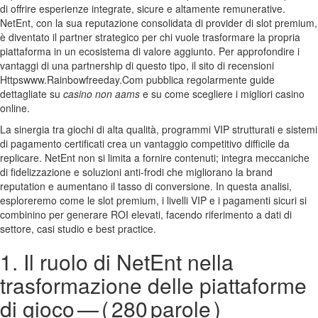
di offrire esperienze integrate, sicure e altamente remunerative.
NetEnt, con la sua reputazione consolidata di provider di slot premium,
è diventato il partner strategico per chi vuole trasformare la propria
piattaforma in un ecosistema di valore aggiunto. Per approfondire i
vantaggi di una partnership di questo tipo, il sito di recensioni
Httpswww.Rainbowfreeday.Com pubblica regolarmente guide
dettagliate su
casino non aams
e su come scegliere i migliori casino
online.
La sinergia tra giochi di alta qualità, programmi VIP strutturati e sistemi
di pagamento certificati crea un vantaggio competitivo difficile da
replicare. NetEnt non si limita a fornire contenuti; integra meccaniche
di fidelizzazione e soluzioni anti‑frodi che migliorano la brand
reputation e aumentano il tasso di conversione. In questa analisi,
esploreremo come le slot premium, i livelli VIP e i pagamenti sicuri si
combinino per generare ROI elevati, facendo riferimento a dati di
settore, casi studio e best practice.
1. Il ruolo di NetEnt nella
trasformazione delle piattaforme
di gioco — ( 280 parole )