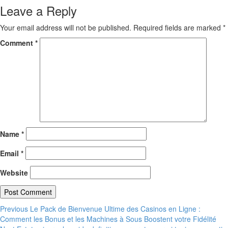
Leave a Reply
Your email address will not be published.
Required fields are marked
*
Comment
*
Name
*
Email
*
Website
Post
Previous
Previous
Le Pack de Bienvenue Ultime des Casinos en Ligne :
post:
Comment les Bonus et les Machines à Sous Boostent votre Fidélité