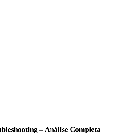
bleshooting – Análise Completa