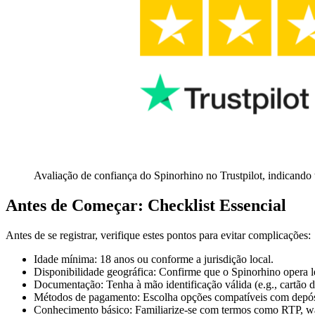
Avaliação de confiança do Spinorhino no Trustpilot, indicando 
Antes de Começar: Checklist Essencial
Antes de se registrar, verifique estes pontos para evitar complicações:
Idade mínima: 18 anos ou conforme a jurisdição local.
Disponibilidade geográfica: Confirme que o Spinorhino opera l
Documentação: Tenha à mão identificação válida (e.g., cartão d
Métodos de pagamento: Escolha opções compatíveis com depósi
Conhecimento básico: Familiarize-se com termos como RTP, wag