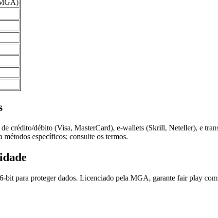
 (MGA)
s
de crédito/débito (Visa, MasterCard), e-wallets (Skrill, Neteller), e tr
 métodos específicos; consulte os termos.
idade
6-bit para proteger dados. Licenciado pela MGA, garante fair play com au