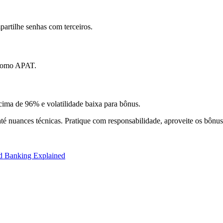
rtilhe senhas com terceiros.
s como APAT.
acima de 96% e volatilidade baixa para bônus.
até nuances técnicas. Pratique com responsabilidade, aproveite os bônus
d Banking Explained