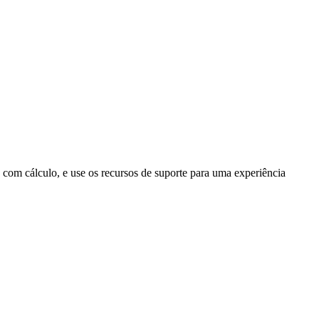
 com cálculo, e use os recursos de suporte para uma experiência