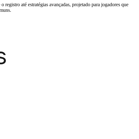
registro até estratégias avançadas, projetado para jogadores que
omuns.