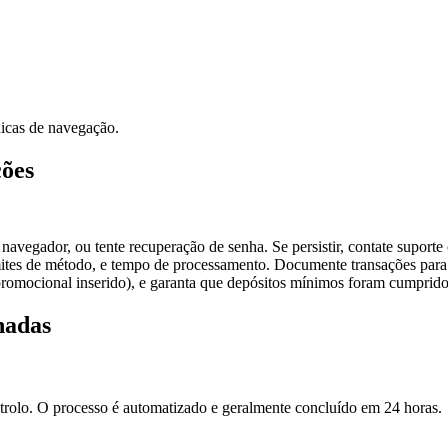
dicas de navegação.
ções
navegador, ou tente recuperação de senha. Se persistir, contate suporte 
mites de método, e tempo de processamento. Documente transações para 
promocional inserido), e garanta que depósitos mínimos foram cumpridos
hadas
trolo. O processo é automatizado e geralmente concluído em 24 horas.