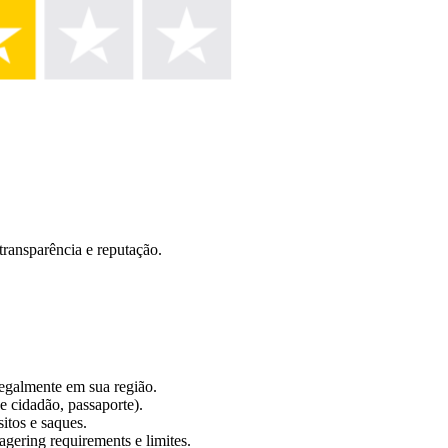
transparência e reputação.
egalmente em sua região.
e cidadão, passaporte).
tos e saques.
ering requirements e limites.