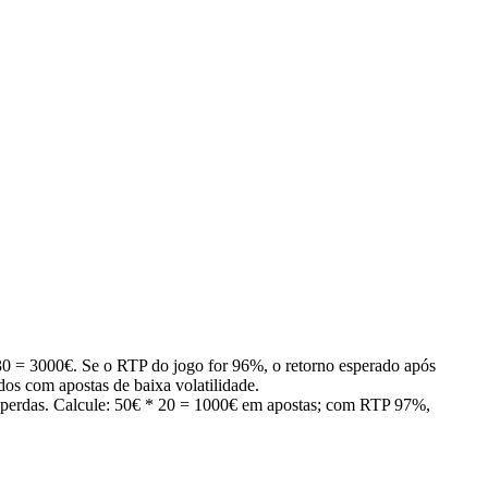
0 = 3000€. Se o RTP do jogo for 96%, o retorno esperado após
os com apostas de baixa volatilidade.
r perdas. Calcule: 50€ * 20 = 1000€ em apostas; com RTP 97%,