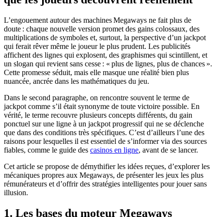
L’engouement autour des machines Megaways ne fait plus de
doute : chaque nouvelle version promet des gains colossaux, des
multiplications de symboles et, surtout, la perspective d’un jackpot
qui ferait rêver même le joueur le plus prudent. Les publicités
affichent des lignes qui explosent, des graphismes qui scintillent, et
un slogan qui revient sans cesse : « plus de lignes, plus de chances ».
Cette promesse séduit, mais elle masque une réalité bien plus
nuancée, ancrée dans les mathématiques du jeu.
Dans le second paragraphe, on rencontre souvent le terme de
jackpot comme s’il était synonyme de toute victoire possible. En
vérité, le terme recouvre plusieurs concepts différents, du gain
ponctuel sur une ligne à un jackpot progressif qui ne se déclenche
que dans des conditions très spécifiques. C’est d’ailleurs l’une des
raisons pour lesquelles il est essentiel de s’informer via des sources
fiables, comme le guide des
casinos en ligne
, avant de se lancer.
Cet article se propose de démythifier les idées reçues, d’explorer les
mécaniques propres aux Megaways, de présenter les jeux les plus
rémunérateurs et d’offrir des stratégies intelligentes pour jouer sans
illusion.
1. Les bases du moteur Megaways