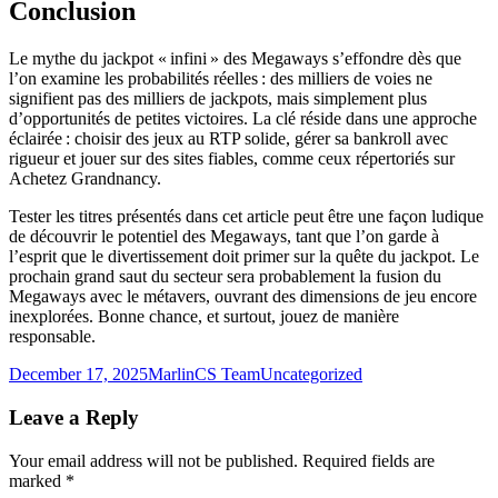
Conclusion
Le mythe du jackpot « infini » des Megaways s’effondre dès que
l’on examine les probabilités réelles : des milliers de voies ne
signifient pas des milliers de jackpots, mais simplement plus
d’opportunités de petites victoires. La clé réside dans une approche
éclairée : choisir des jeux au RTP solide, gérer sa bankroll avec
rigueur et jouer sur des sites fiables, comme ceux répertoriés sur
Achetez Grandnancy.
Tester les titres présentés dans cet article peut être une façon ludique
de découvrir le potentiel des Megaways, tant que l’on garde à
l’esprit que le divertissement doit primer sur la quête du jackpot. Le
prochain grand saut du secteur sera probablement la fusion du
Megaways avec le métavers, ouvrant des dimensions de jeu encore
inexplorées. Bonne chance, et surtout, jouez de manière
responsable.
Posted
Author
Categories
December 17, 2025
MarlinCS Team
Uncategorized
on
Leave a Reply
Your email address will not be published.
Required fields are
marked
*