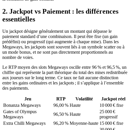
2. Jackpot vs Paiement : les différences
essentielles
Un jackpot désigne généralement un montant qui dépasse le
paiement standard d’une combinaison. Il peut être fixe (un gain
prédéfini) ou progressif (qui augmente à chaque mise). Dans les
Megaways, les jackpots sont souvent liés à un symbole scatter ou à
un mode bonus, et ne sont pas directement proportionnels au
nombre de voies.
Le RTP moyen des slots Megaways oscille entre 96 % et 96,5 %, un
chiffre qui représente la part théorique du total des mises redistribuée
aux joueurs sur le long terme. Ce taux ne fait aucune distinction
entre les gains ordinaires et les jackpots ; il s’applique à l’ensemble
des paiements.
Jeu
RTP
Volatilité
Jackpot réel
Bonanza Megaways
96,00 %
Haute
10 000 € fixe
Gates of Olympus
25 000 €
96,50 %
Haute
Megaways
progressif
Extra Chilli Megaways
96,20 %
Moyenne‑haute
15 000 € fixe
30 000 €