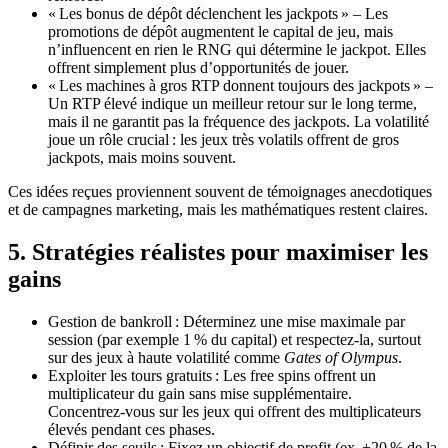
« Les bonus de dépôt déclenchent les jackpots » – Les
promotions de dépôt augmentent le capital de jeu, mais
n’influencent en rien le RNG qui détermine le jackpot. Elles
offrent simplement plus d’opportunités de jouer.
« Les machines à gros RTP donnent toujours des jackpots » –
Un RTP élevé indique un meilleur retour sur le long terme,
mais il ne garantit pas la fréquence des jackpots. La volatilité
joue un rôle crucial : les jeux très volatils offrent de gros
jackpots, mais moins souvent.
Ces idées reçues proviennent souvent de témoignages anecdotiques
et de campagnes marketing, mais les mathématiques restent claires.
5. Stratégies réalistes pour maximiser les
gains
Gestion de bankroll : Déterminez une mise maximale par
session (par exemple 1 % du capital) et respectez‑la, surtout
sur des jeux à haute volatilité comme
Gates of Olympus
.
Exploiter les tours gratuits : Les free spins offrent un
multiplicateur du gain sans mise supplémentaire.
Concentrez‑vous sur les jeux qui offrent des multiplicateurs
élevés pendant ces phases.
Définir des seuils : Fixez un objectif de profit (ex. +20 % de la