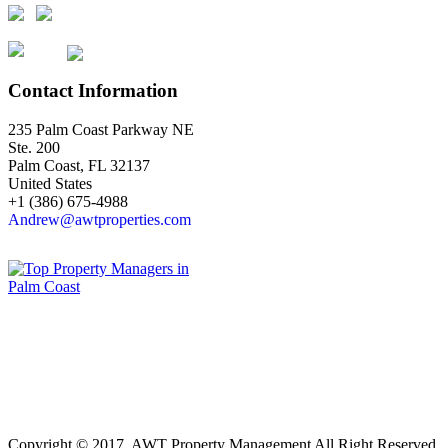
Contact Information
235 Palm Coast Parkway NE
Ste. 200
Palm Coast, FL 32137
United States
+1 (386) 675-4988
Andrew@awtproperties.com
Copyright © 2017. AWT Property Management All Right Reserved.