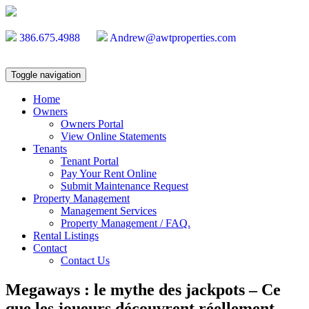
386.675.4988
Andrew@awtproperties.com
Toggle navigation
Home
Owners
Owners Portal
View Online Statements
Tenants
Tenant Portal
Pay Your Rent Online
Submit Maintenance Request
Property Management
Management Services
Property Management / FAQ.
Rental Listings
Contact
Contact Us
Megaways : le mythe des jackpots – Ce
que les joueurs découvrent réellement