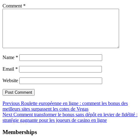
Comment
*
Name
*
Email
*
Website
Post
Previous
Previous
Roulette européenne en ligne : comment les bonus des
post:
meilleurs sites surpassent les cotes de Vegas
navigation
Next
Next
Comment transformer le bonus sans dépôt en levier de fidélité :
post:
stratégie gagnante pour les joueurs de casino en ligne
Memberships