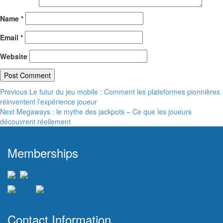
Name
*
Email
*
Website
Post
Previous
Previous
Le futur du jeu mobile : Comment les plateformes pionnières
post:
réinventent l’expérience joueur
navigation
Next
Next
Megaways : le mythe des jackpots – Ce que les joueurs
post:
découvrent réellement
Memberships
Contact Information