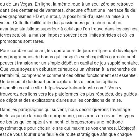
ou de Las Vegas. En ligne, la même roue à un seul zéro se retrouve
dans des centaines de variantes, chacune offrant une interface fluide,
des graphismes HD et, surtout, la possibilité d’ajuster sa mise à la
volée. Cette flexibilité attire les passionnés qui recherchent un
avantage statistique supérieur à celui que l’on trouve dans les casinos
terrestres, où la maison impose souvent des limites strictes et où les
promotions sont rares.
Pour combler cet écart, les opérateurs de jeux en ligne ont développé
des programmes de bonus qui, lorsqu’ils sont exploités correctement,
peuvent transformer un simple dépôt en capital de jeu supplémentaire.
Que vous soyez un débutant curieux ou un vétéran à la recherche de
rentabilité, comprendre comment ces offres fonctionnent est essentiel.
Un bon point de départ pour explorer les différentes options
disponibles est le site : https://www.train-artouste.com/. Vous y
trouverez des liens vers les plateformes les plus réputées, des guides
de dépôt et des explications claires sur les conditions de mise.
Dans les paragraphes qui suivent, nous décortiquerons l’avantage
intrinsèque de la roulette européenne, passerons en revue les types
de bonus qui comptent vraiment, et proposerons une méthode
systématique pour choisir le site qui maximise vos chances. L’objectif
est de vous fournir une feuille de route stratégique afin que chaque