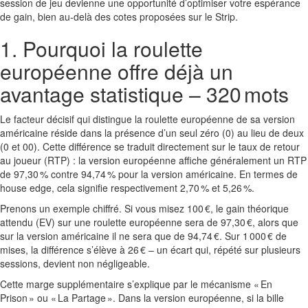
session de jeu devienne une opportunité d’optimiser votre espérance
de gain, bien au‑delà des cotes proposées sur le Strip.
1. Pourquoi la roulette
européenne offre déjà un
avantage statistique – 320 mots
Le facteur décisif qui distingue la roulette européenne de sa version
américaine réside dans la présence d’un seul zéro (0) au lieu de deux
(0 et 00). Cette différence se traduit directement sur le taux de retour
au joueur (RTP) : la version européenne affiche généralement un RTP
de 97,30 % contre 94,74 % pour la version américaine. En termes de
house edge, cela signifie respectivement 2,70 % et 5,26 %.
Prenons un exemple chiffré. Si vous misez 100 €, le gain théorique
attendu (EV) sur une roulette européenne sera de 97,30 €, alors que
sur la version américaine il ne sera que de 94,74 €. Sur 1 000 € de
mises, la différence s’élève à 26 € – un écart qui, répété sur plusieurs
sessions, devient non négligeable.
Cette marge supplémentaire s’explique par le mécanisme « En
Prison » ou « La Partage ». Dans la version européenne, si la bille