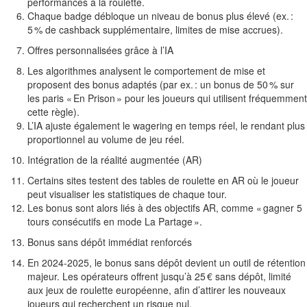
performances à la roulette.
Chaque badge débloque un niveau de bonus plus élevé (ex. :
5 % de cashback supplémentaire, limites de mise accrues).
Offres personnalisées grâce à l’IA
Les algorithmes analysent le comportement de mise et
proposent des bonus adaptés (par ex. : un bonus de 50 % sur
les paris « En Prison » pour les joueurs qui utilisent fréquemment
cette règle).
L’IA ajuste également le wagering en temps réel, le rendant plus
proportionnel au volume de jeu réel.
Intégration de la réalité augmentée (AR)
Certains sites testent des tables de roulette en AR où le joueur
peut visualiser les statistiques de chaque tour.
Les bonus sont alors liés à des objectifs AR, comme « gagner 5
tours consécutifs en mode La Partage ».
Bonus sans dépôt immédiat renforcés
En 2024‑2025, le bonus sans dépôt devient un outil de rétention
majeur. Les opérateurs offrent jusqu’à 25 € sans dépôt, limité
aux jeux de roulette européenne, afin d’attirer les nouveaux
joueurs qui recherchent un risque nul.