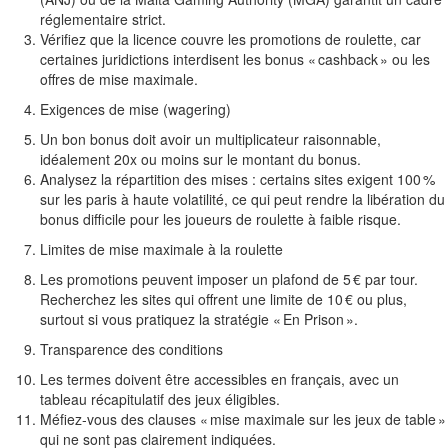
réglementaire strict.
Vérifiez que la licence couvre les promotions de roulette, car
certaines juridictions interdisent les bonus « cashback » ou les
offres de mise maximale.
Exigences de mise (wagering)
Un bon bonus doit avoir un multiplicateur raisonnable,
idéalement 20x ou moins sur le montant du bonus.
Analysez la répartition des mises : certains sites exigent 100 %
sur les paris à haute volatilité, ce qui peut rendre la libération du
bonus difficile pour les joueurs de roulette à faible risque.
Limites de mise maximale à la roulette
Les promotions peuvent imposer un plafond de 5 € par tour.
Recherchez les sites qui offrent une limite de 10 € ou plus,
surtout si vous pratiquez la stratégie « En Prison ».
Transparence des conditions
Les termes doivent être accessibles en français, avec un
tableau récapitulatif des jeux éligibles.
Méfiez‑vous des clauses « mise maximale sur les jeux de table »
qui ne sont pas clairement indiquées.