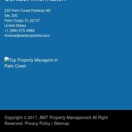
235 Palm Coast Parkway NE
Ste. 200
Palm Coast, FL 32137
United States
+1 (386) 675-4988
Andrew@awtproperties.com
Copyright © 2017. AWT Property Management All Right
Reserved. Privacy Policy |
Sitemap