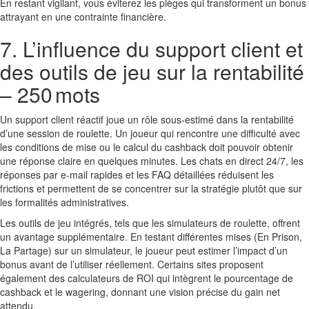
En restant vigilant, vous éviterez les pièges qui transforment un bonus
attrayant en une contrainte financière.
7. L’influence du support client et
des outils de jeu sur la rentabilité
– 250 mots
Un support client réactif joue un rôle sous‑estimé dans la rentabilité
d’une session de roulette. Un joueur qui rencontre une difficulté avec
les conditions de mise ou le calcul du cashback doit pouvoir obtenir
une réponse claire en quelques minutes. Les chats en direct 24/7, les
réponses par e‑mail rapides et les FAQ détaillées réduisent les
frictions et permettent de se concentrer sur la stratégie plutôt que sur
les formalités administratives.
Les outils de jeu intégrés, tels que les simulateurs de roulette, offrent
un avantage supplémentaire. En testant différentes mises (En Prison,
La Partage) sur un simulateur, le joueur peut estimer l’impact d’un
bonus avant de l’utiliser réellement. Certains sites proposent
également des calculateurs de ROI qui intègrent le pourcentage de
cashback et le wagering, donnant une vision précise du gain net
attendu.