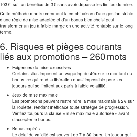
103 €, soit un bénéfice de 3 € sans avoir dépassé les limites de mise.
Cette méthode montre comment la combinaison d’une gestion stricte,
d’une règle de mise adaptée et d’un bonus bien choisi peut
transformer un jeu à faible marge en une activité rentable sur le long
terme.
6. Risques et pièges courants
liés aux promotions – 260 mots
Exigences de mise excessives
Certains sites imposent un wagering de 40x sur le montant du
bonus, ce qui rend la libération quasi impossible pour les
joueurs qui se limitent aux paris à faible volatilité.
Jeux de mise maximale
Les promotions peuvent restreindre la mise maximale à 2 € sur
la roulette, rendant inefficace toute stratégie de progression.
Vérifiez toujours la clause « mise maximale autorisée » avant
d’accepter le bonus.
Bonus expirés
Le délai de validité est souvent de 7 à 30 jours. Un joueur qui