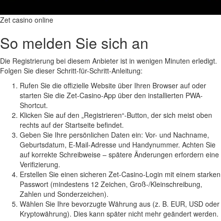
Zet casino online
So melden Sie sich an
Die Registrierung bei diesem Anbieter ist in wenigen Minuten erledigt.
Folgen Sie dieser Schritt-für-Schritt-Anleitung:
Rufen Sie die offizielle Website über Ihren Browser auf oder
starten Sie die Zet-Casino-App über den installierten PWA-
Shortcut.
Klicken Sie auf den „Registrieren“-Button, der sich meist oben
rechts auf der Startseite befindet.
Geben Sie Ihre persönlichen Daten ein: Vor- und Nachname,
Geburtsdatum, E-Mail-Adresse und Handynummer. Achten Sie
auf korrekte Schreibweise – spätere Änderungen erfordern eine
Verifizierung.
Erstellen Sie einen sicheren Zet-Casino-Login mit einem starken
Passwort (mindestens 12 Zeichen, Groß-/Kleinschreibung,
Zahlen und Sonderzeichen).
Wählen Sie Ihre bevorzugte Währung aus (z. B. EUR, USD oder
Kryptowährung). Dies kann später nicht mehr geändert werden.