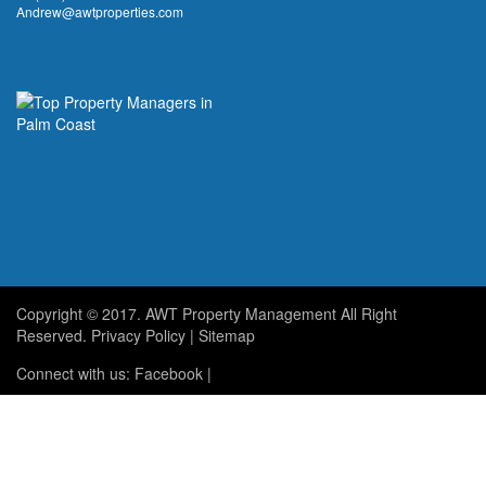
Andrew@awtproperties.com
Copyright © 2017. AWT Property Management All Right
Reserved. Privacy Policy |
Sitemap
Connect with us:
Facebook
|