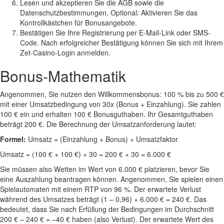
Lesen und akzeptieren Sie die AGB sowie die
Datenschutzbestimmungen. Optional: Aktivieren Sie das
Kontrollkästchen für Bonusangebote.
Bestätigen Sie Ihre Registrierung per E-Mail-Link oder SMS-
Code. Nach erfolgreicher Bestätigung können Sie sich mit Ihrem
Zet-Casino-Login anmelden.
Bonus-Mathematik
Angenommen, Sie nutzen den Willkommensbonus: 100 % bis zu 500 €
mit einer Umsatzbedingung von 30x (Bonus + Einzahlung). Sie zahlen
100 € ein und erhalten 100 € Bonusguthaben. Ihr Gesamtguthaben
beträgt 200 €. Die Berechnung der Umsatzanforderung lautet:
Formel:
Umsatz = (Einzahlung + Bonus) × Umsatzfaktor
Umsatz = (100 € + 100 €) × 30 = 200 € × 30 = 6.000 €
Sie müssen also Wetten im Wert von 6.000 € platzieren, bevor Sie
eine Auszahlung beantragen können. Angenommen, Sie spielen einen
Spielautomaten mit einem RTP von 96 %. Der erwartete Verlust
während des Umsatzes beträgt (1 – 0,96) × 6.000 € = 240 €. Das
bedeutet, dass Sie nach Erfüllung der Bedingungen im Durchschnitt
200 € – 240 € = –40 € haben (also Verlust). Der erwartete Wert des