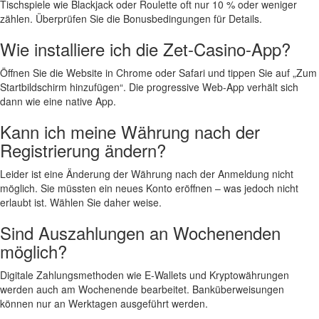
Tischspiele wie Blackjack oder Roulette oft nur 10 % oder weniger
zählen. Überprüfen Sie die Bonusbedingungen für Details.
Wie installiere ich die Zet-Casino-App?
Öffnen Sie die Website in Chrome oder Safari und tippen Sie auf „Zum
Startbildschirm hinzufügen“. Die progressive Web-App verhält sich
dann wie eine native App.
Kann ich meine Währung nach der
Registrierung ändern?
Leider ist eine Änderung der Währung nach der Anmeldung nicht
möglich. Sie müssten ein neues Konto eröffnen – was jedoch nicht
erlaubt ist. Wählen Sie daher weise.
Sind Auszahlungen an Wochenenden
möglich?
Digitale Zahlungsmethoden wie E-Wallets und Kryptowährungen
werden auch am Wochenende bearbeitet. Banküberweisungen
können nur an Werktagen ausgeführt werden.