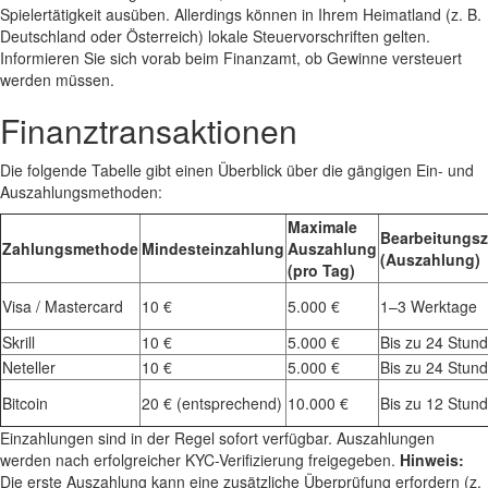
Spielertätigkeit ausüben. Allerdings können in Ihrem Heimatland (z. B.
Deutschland oder Österreich) lokale Steuervorschriften gelten.
Informieren Sie sich vorab beim Finanzamt, ob Gewinne versteuert
werden müssen.
Finanztransaktionen
Die folgende Tabelle gibt einen Überblick über die gängigen Ein- und
Auszahlungsmethoden:
Maximale
Bearbeitungsz
Zahlungsmethode
Mindesteinzahlung
Auszahlung
(Auszahlung)
(pro Tag)
Visa / Mastercard
10 €
5.000 €
1–3 Werktage
Skrill
10 €
5.000 €
Bis zu 24 Stun
Neteller
10 €
5.000 €
Bis zu 24 Stun
Bitcoin
20 € (entsprechend)
10.000 €
Bis zu 12 Stun
Einzahlungen sind in der Regel sofort verfügbar. Auszahlungen
werden nach erfolgreicher KYC-Verifizierung freigegeben.
Hinweis:
Die erste Auszahlung kann eine zusätzliche Überprüfung erfordern (z.